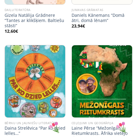
DAIĻLITERATŪRA
JUMAVAS GRĀMATAS
Gizela Natālija Grādnere
Daniels Kānemans “Domā
“Tantes ar klikšķiem. Baltiešu
ātri, domā lēnam”
stāsti”
23,94
€
12,60
€
BĒRNU UN JAUNIEŠU LITERATŪRA
CEĻOJUMI UN ĢEOGRĀFIJA
Daina Strelēvica “Par ko dzied
Laine Pērse “Mežonīgais
lelles…”
Rietumkrasts. Āfrika vietējo