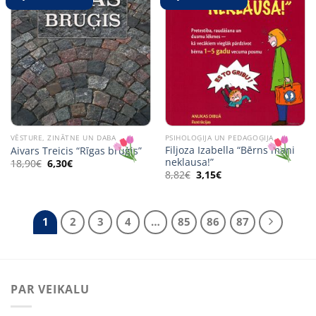
VĒSTURE, ZINĀTNE UN DABA
PSIHOLOĢIJA UN PEDAGOĢIJA
Filjoza Izabella “Bērns mani
Aivars Treicis “Rīgas bruģis”
neklausa!”
Original
Current
18,90
€
6,30
€
price
price
Original
Current
8,82
€
3,15
€
was:
is:
price
price
18,90€.
6,30€.
was:
is:
8,82€.
3,15€.
1
2
3
4
…
85
86
87
PAR VEIKALU