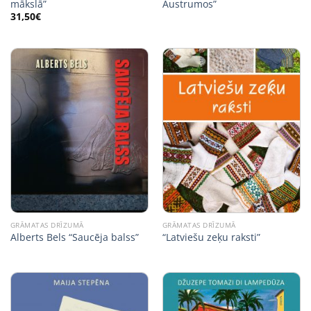
mākslā”
Austrumos”
31,50
€
GRĀMATAS DRĪZUMĀ
GRĀMATAS DRĪZUMĀ
Alberts Bels “Saucēja balss”
“Latviešu zeķu raksti”