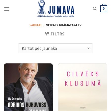
Skip
to
0
content
SĀKUMS
/
VEIKALS GRĀMATA24.LV
FILTRS