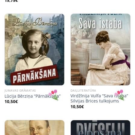
15,75
€
JUMAVAS GRĀMATAS
DAIĻLITERATŪRA
Virdžīnija Vulfa “Sava istaba”
Lūcija Bērziņa “Pārnākšana”
Silvijas Brices tulkojums
10,50
€
10,50
€