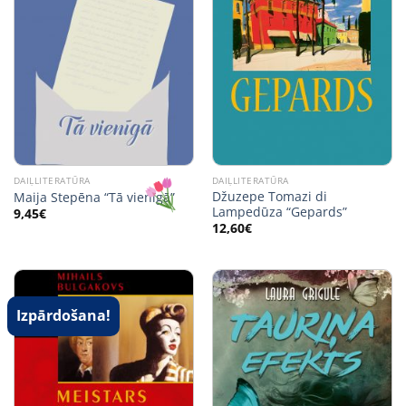
DAIĻLITERATŪRA
DAIĻLITERATŪRA
Džuzepe Tomazi di
Maija Stepēna “Tā vienīgā”
Lampedūza “Gepards”
9,45
€
12,60
€
Izpārdošana!