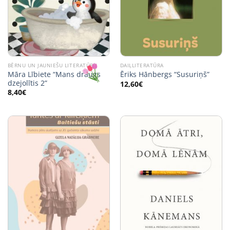
BĒRNU UN JAUNIEŠU LITERATŪRA
DAIĻLITERATŪRA
Māra Lībiete “Mans draugs
Ēriks Hānbergs “Susuriņš”
dzejolītis 2”
12,60
€
8,40
€