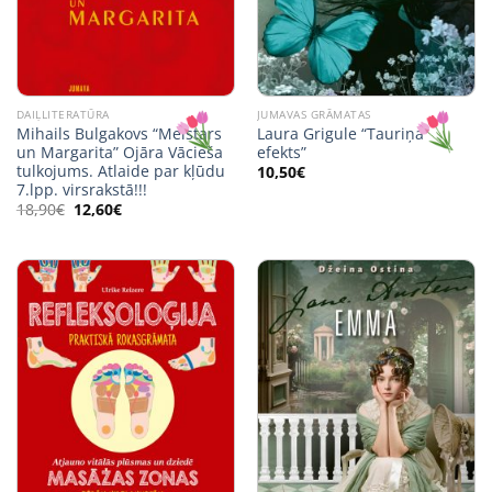
DAIĻLITERATŪRA
JUMAVAS GRĀMATAS
Mihails Bulgakovs “Meistars
Laura Grigule “Tauriņa
un Margarita” Ojāra Vācieša
efekts”
tulkojums. Atlaide par kļūdu
10,50
€
7.lpp. virsrakstā!!!
Original
Current
18,90
€
12,60
€
price
price
was:
is:
18,90€.
12,60€.