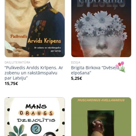
DAIĻLITERATŪRA
DZEJA
“Pulkvedis Arvīds Krīpens. Ar
Brigita Birkova “Dvēseļu
zobenu un rakstāmspalvu
elpošana”
par Latviju”
5,25
€
15,75
€