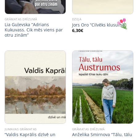
GRĀMATAS DRĪZUMĀ
DZEJA
Lia Guļevska “Adrians
Jors Oro “Cilvēks klusumā”
Kukuvass. Cik mēs viens par
6,30
€
otru zinām”
JUMAVAS GRĀMATAS
GRĀMATAS DRĪZUMĀ
“Valdis Kaprālis dzīvē un
Anželika Smirnova “Tālu, tālu