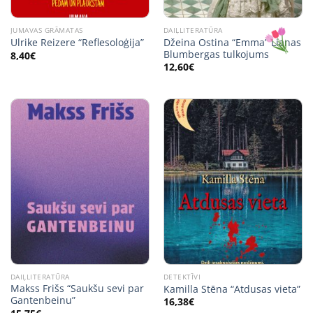
JUMAVAS GRĀMATAS
DAIĻLITERATŪRA
Džeina Ostina “Emma” Lianas
Ulrike Reizere “Reflesoloģija”
Blumbergas tulkojums
8,40
€
12,60
€
DAIĻLITERATŪRA
DETEKTĪVI
Makss Frišs “Saukšu sevi par
Kamilla Stēna “Atdusas vieta”
Gantenbeinu”
16,38
€