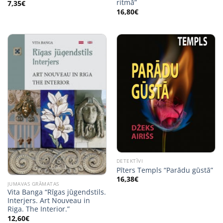
ritmā”
7,35
€
16,80
€
DETEKTĪVI
Pīters Templs “Parādu gūstā”
16,38
€
JUMAVAS GRĀMATAS
Vita Banga “Rīgas jūgendstils.
Interjers. Art Nouveau in
Riga. The Interior.”
12,60
€