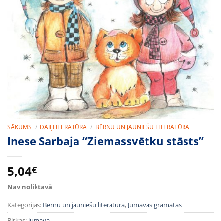
SĀKUMS
/
DAIĻLITERATŪRA
/
BĒRNU UN JAUNIEŠU LITERATŪRA
Inese Sarbaja “Ziemassvētku stāsts”
5,04
€
Nav noliktavā
Kategorijas:
Bērnu un jauniešu literatūra
,
Jumavas grāmatas
Birkas:
jumava