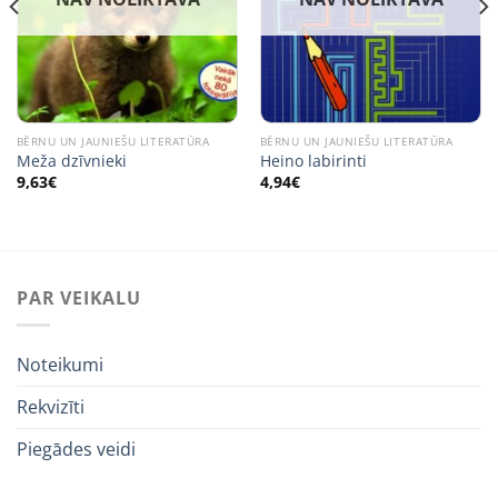
BĒRNU UN JAUNIEŠU LITERATŪRA
BĒRNU UN JAUNIEŠU LITERATŪRA
Meža dzīvnieki
Heino labirinti
9,63
€
4,94
€
PAR VEIKALU
Noteikumi
Rekvizīti
Piegādes veidi