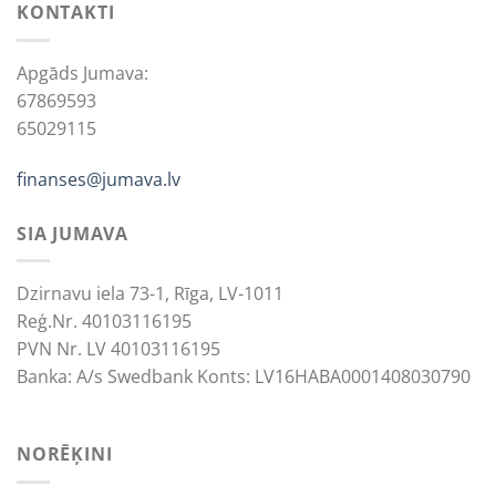
KONTAKTI
Apgāds Jumava:
67869593
65029115
finanses@jumava.lv
SIA JUMAVA
Dzirnavu iela 73-1, Rīga, LV-1011
Reģ.Nr. 40103116195
PVN Nr. LV 40103116195
Banka: A/s Swedbank Konts: LV16HABA0001408030790
NORĒĶINI