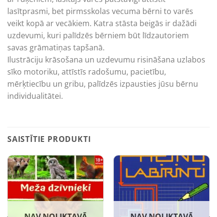
lasītprasmi, bet pirmsskolas vecuma bērni to varēs
veikt kopā ar vecākiem. Katra stāsta beigās ir dažādi
uzdevumi, kuri palīdzēs bērniem būt līdzautoriem
savas grāmatiņas tapšanā.
Ilustrāciju krāsošana un uzdevumu risināšana uzlabos
sīko motoriku, attīstīs radošumu, pacietību,
mērķtiecību un gribu, palīdzēs izpausties jūsu bērnu
individualitātei.
SAISTĪTIE PRODUKTI
NAV NOLIKTAVĀ
NAV NOLIKTAVĀ