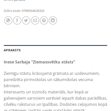
Svītru kods:
9789934628320
APRAKSTS
Inese Sarbaja “Ziemassvētku stāsts”
Ziemīgu stāstu krāsojamā grāmata ar uzdevumiem,
paredzēta pirmsskolas un sākumskolas vecuma
bērniem.
Interesants un izzinošs materiāls, kur kopā ar
galvenajiem varoņiem varēsiet iepazīt dabas parādības,
cilvēku raksturus un īpašības. Dodoties ceļojumos kopā
ar rūķēniem, lasītājs varēs patstāvīgi attīstīt