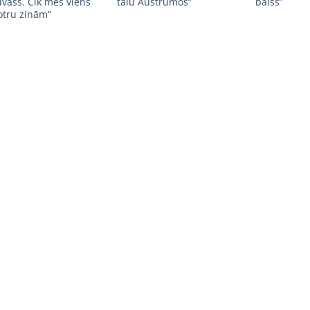
vass. Cik mēs viens
tālu Austrumos”
balss”
otru zinām”