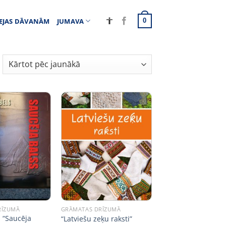
EJAS DĀVANĀM
JUMAVA
0
RĪZUMĀ
GRĀMATAS DRĪZUMĀ
s “Saucēja
“Latviešu zeķu raksti”