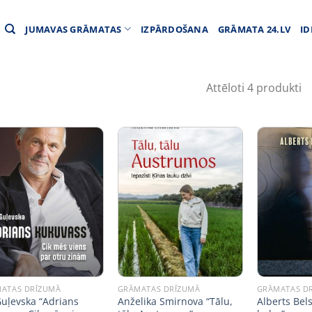
JUMAVAS GRĀMATAS
IZPĀRDOŠANA
GRĀMATA 24.LV
ID
Attēloti 4 produkti
ATAS DRĪZUMĀ
GRĀMATAS DRĪZUMĀ
GRĀMATAS D
Guļevska “Adrians
Anželika Smirnova “Tālu,
Alberts Bel