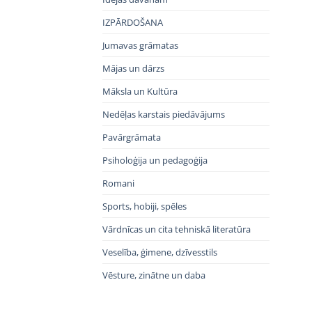
IZPĀRDOŠANA
Jumavas grāmatas
Mājas un dārzs
Māksla un Kultūra
Nedēļas karstais piedāvājums
Pavārgrāmata
Psiholoģija un pedagoģija
Romani
Sports, hobiji, spēles
Vārdnīcas un cita tehniskā literatūra
Veselība, ģimene, dzīvesstils
Vēsture, zinātne un daba