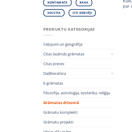
Kuku
KONTINENTS
RAKA
par 
SOLVITA
CITI IZDEVĒJI
PRODUKTU KATEGORIJAS
Ceļojumi un ģeogrāfija
Citas lasāmās grāmatas
Citas preces
Daiļliteratūra
E-grāmatas
Filozofija, astroloģija, ezoterika, reliģija
Grāmatas drīzumā
Grāmatu komplekti
Grāmatu projekti
Idejas dāvanām