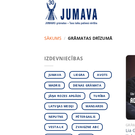
Skip
to
content
SĀKUMS
/
GRĀMATAS DRĪZUMĀ
IZDEVNIECĪBAS
JUMAVA
LIEGRA
AVOTS
MADRIS
DIENAS GRĀMATA
JĀŅA ROZES APGĀDS
TURĪBA
LATVIJAS MEDIJI
MANSARDS
NEPUTNS
PĒTERGAILIS
GRĀM
VESTA-LK
ZVAIGZNE ABC
Lia 