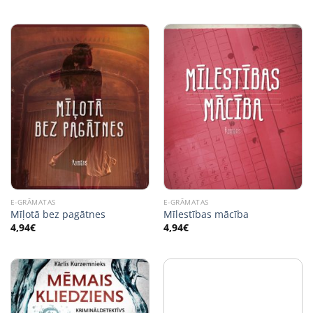
E-GRĀMATAS
E-GRĀMATAS
Mīļotā bez pagātnes
Mīlestības mācība
4,94
€
4,94
€