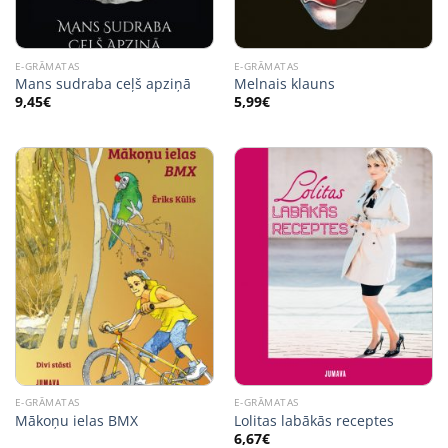
E-GRĀMATAS
E-GRĀMATAS
Mans sudraba ceļš apziņā
Melnais klauns
9,45
€
5,99
€
E-GRĀMATAS
E-GRĀMATAS
Mākoņu ielas BMX
Lolitas labākās receptes
6,67
€