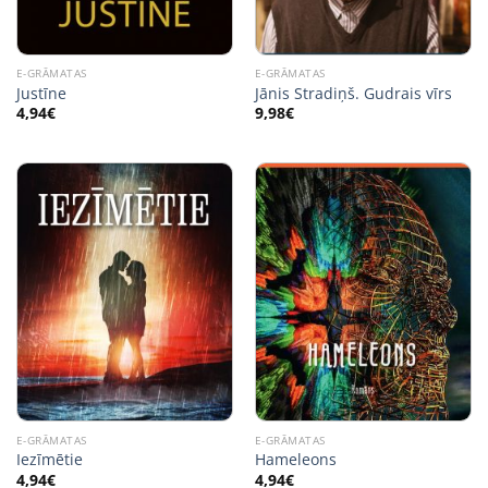
E-GRĀMATAS
E-GRĀMATAS
Justīne
Jānis Stradiņš. Gudrais vīrs
4,94
€
9,98
€
E-GRĀMATAS
E-GRĀMATAS
Iezīmētie
Hameleons
4,94
€
4,94
€