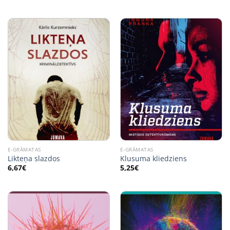
E-GRĀMATAS
E-GRĀMATAS
Likteņa slazdos
Klusuma kliedziens
6,67
€
5,25
€