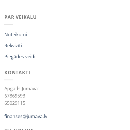
PAR VEIKALU
Noteikumi
Rekvizīti
Piegādes veidi
KONTAKTI
Apgāds Jumava:
67869593
65029115
finanses@jumava.lv