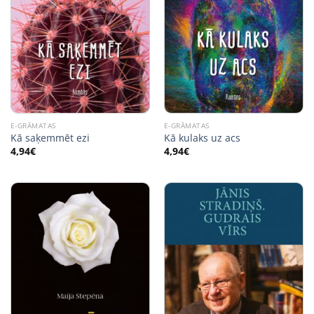
E-GRĀMATAS
E-GRĀMATAS
Kā saķemmēt ezi
Kā kulaks uz acs
4,94
€
4,94
€