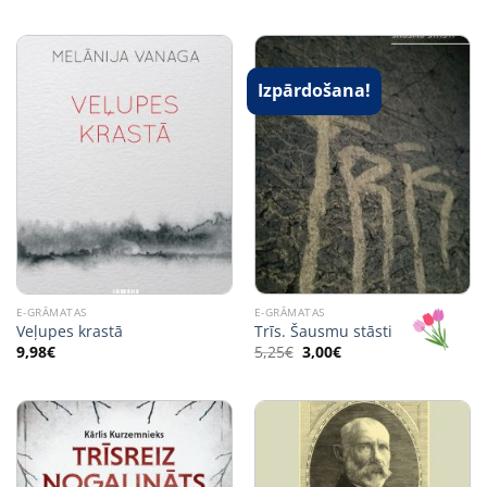
Izpārdošana!
E-GRĀMATAS
E-GRĀMATAS
Veļupes krastā
Trīs. Šausmu stāsti
Original
Current
9,98
€
5,25
€
3,00
€
price
price
was:
is:
5,25€.
3,00€.