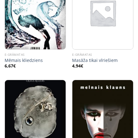
E-GRĀMATAS
E-GRĀMATAS
Mēmais kliedziens
Masāža tikai vīriešiem
6,67
€
4,94
€