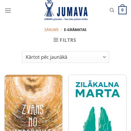
Skip
to
0
content
SĀKUMS
/
E-GRĀMATAS
FILTRS