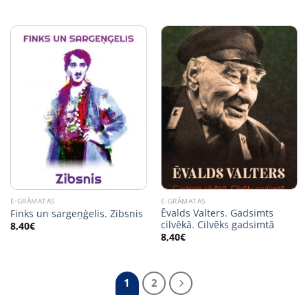
E-GRĀMATAS
E-GRĀMATAS
Ēvalds Valters. Gadsimts
Finks un sargeņģelis. Zibsnis
cilvēkā. Cilvēks gadsimtā
8,40
€
8,40
€
1
2