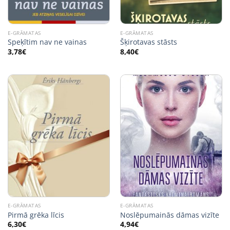
E-GRĀMATAS
E-GRĀMATAS
Speķītim nav ne vainas
Šķirotavas stāsts
3,78
€
8,40
€
E-GRĀMATAS
E-GRĀMATAS
Pirmā grēka līcis
Noslēpumainās dāmas vizīte
6,30
€
4,94
€