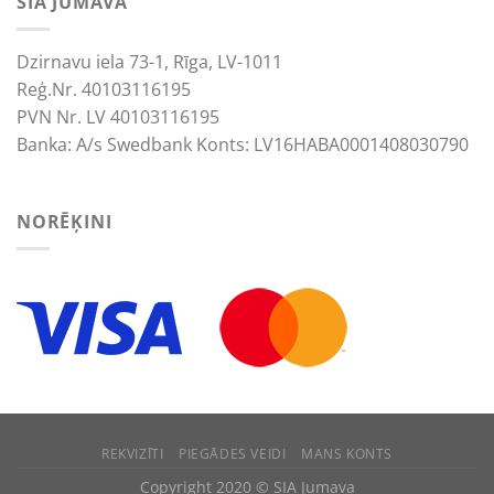
SIA JUMAVA
Dzirnavu iela 73-1, Rīga, LV-1011
Reģ.Nr. 40103116195
PVN Nr. LV 40103116195
Banka: A/s Swedbank Konts: LV16HABA0001408030790
NORĒĶINI
We use cookies to improve your experience.
ACCEPT
REJECT
REKVIZĪTI
PIEGĀDES VEIDI
MANS KONTS
Copyright 2020 © SIA Jumava