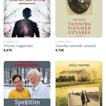
E-GRĀMATAS
E-GRĀMATAS
Trīsreiz nogalināts
Taisnība vienmēr uzvarēs
6,67
€
4,73
€