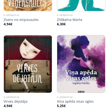
E-GRĀMATAS
E-GRĀMATAS
Zvans no viņpasaules
Zilākalna Marta
4,94
€
6,30
€
E-GRĀMATAS
E-GRĀMATAS
Virves dejotāja
Viņa apēda visas ogles
4,94
€
5,25
€