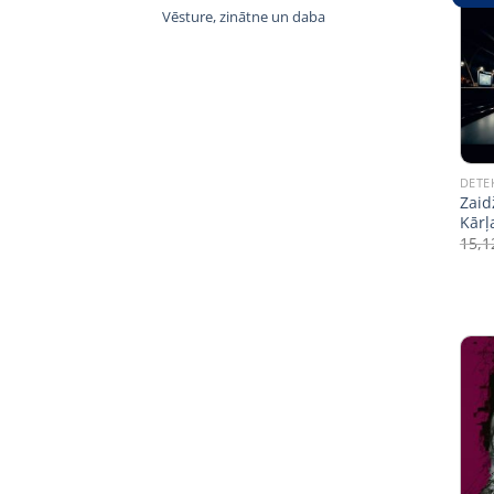
Vēsture, zinātne un daba
DETE
Zaid
Kārļ
15,1