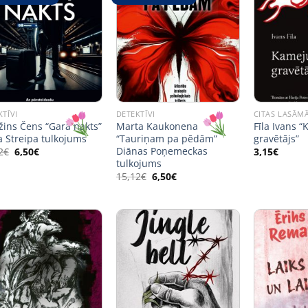
KTĪVI
DETEKTĪVI
CITAS LASĀM
žins Čens “Garā nakts”
Marta Kaukonena
Fīla Ivans 
a Streipa tulkojums
“Tauriņam pa pēdām”
gravētājs”
Diānas Poņemeckas
Original
Current
2
€
6,50
€
3,15
€
price
price
tulkojums
was:
is:
Original
Current
15,12
€
6,50
€
15,12€.
6,50€.
price
price
was:
is:
15,12€.
6,50€.