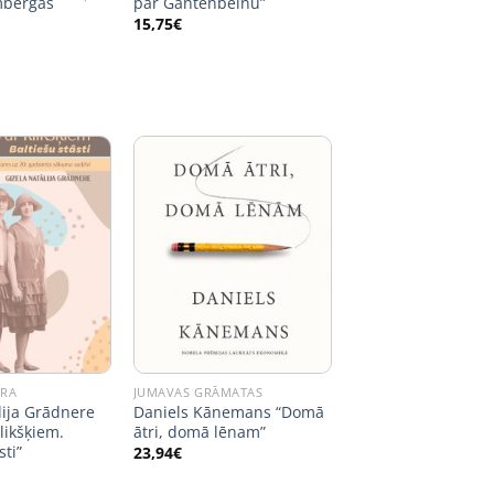
mbergas
par Gantenbeinu”
15,75
€
ŪRA
JUMAVAS GRĀMATAS
lija Grādnere
Daniels Kānemans “Domā
likšķiem.
ātri, domā lēnam”
sti”
23,94
€