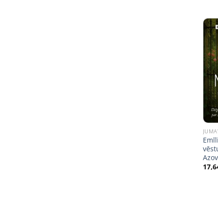
JUMA
Emīl
vēst
Azov
17,6