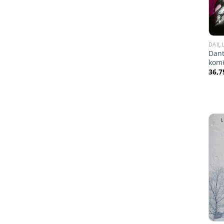
DAIĻ
Dant
komē
36,7