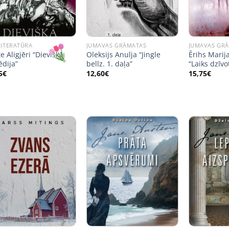
LITERATŪRA
JUMAVAS GRĀMATAS
JUMAVAS GR
e Aligjēri “Dievišķā
Oleksijs Anulja “Jingle
Ērihs Marij
dija”
bellz. 1. daļa”
“Laiks dzīvo
5
€
12,60
€
15,75
€