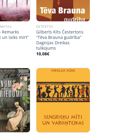
ĀMATAS
DETEKTĪVI
a Remarks
Gilberts Kīts Čestertons
t un laiks mirt”
“Tēva Brauna gudrība”
Dagnijas Dreikas
tulkojums
10,08
€