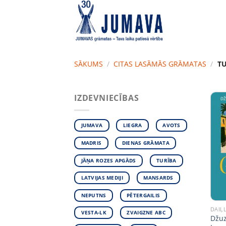
Skip
to
content
SĀKUMS
/
CITAS LASĀMĀS GRĀMATAS
/
TU
IZDEVNIECĪBAS
JUMAVA
LIEGRA
AVOTS
MADRIS
DIENAS GRĀMATA
JĀŅA ROZES APGĀDS
TURĪBA
LATVIJAS MEDIJI
MANSARDS
NEPUTNS
PĒTERGAILIS
DAIĻ
VESTA-LK
ZVAIGZNE ABC
Džuz