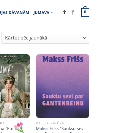
EJAS DĀVANĀM
JUMAVA
0
ŪRA
DAIĻLITERATŪRA
ina “Emma”
Makss Frišs “Saukšu sevi