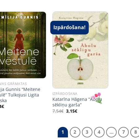
Izpārdošana!
VAS GRĀMATAS
ija Gunnis “Meitene
IZPĀRDOŠANA
ulē” Tulkojusi Ligita
Katarīna Hāgena “Ābolu
ska
sēkliņu garša”
4
€
Original
Current
7,54
€
3,15
€
price
price
was:
is:
7,54€.
3,15€.
1
2
3
4
…
7
8