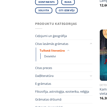
Lam
KONTINENTS
RAKA
12,6
SOLVITA
CITI IZDEVĒJI
PRODUKTU KATEGORIJAS
Ceļojumi un ģeogrāfija
Citas lasāmās grāmatas
Tulkotā literatūra
Detektīvi
Citas preces
Daiļliteratūra
E-grāmatas
DETE
Kami
Filozofija, astroloģija, ezoterika, reliģija
vieta
16,3
Grāmatas drīzumā