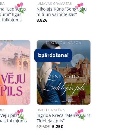
ŪRA
JUMAVAS GRĀMATAS
ina “Lepnums
Nikolajs Kūns “Sengrieķu
dumi” Ilgas
mīti un varoņteikas”
 tulkojums
8,82
€
Izpārdošana!
ŪRA
DAIĻLITERATŪRA
Vēju pils”
Ingrīda Kreca “Mēness virs
nas tulkojums
Zīdelejas pils”
Original
Current
12,60
€
5,25
€
price
price
was:
is: