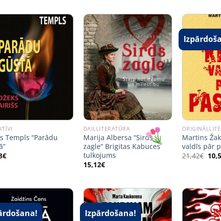
Izpārdoš
KTĪVI
DAIĻLITERATŪRA
ORIĢINĀLLIT
rs Templs “Parādu
Marija Albersa “Sirds
Martins Žak
ā”
zagle” Brigitas Kabuces
valdīs pār p
tulkojums
Orig
8
€
21,42
€
10,
pric
15,12
€
was
21,4
ārdošana!
Izpārdošana!