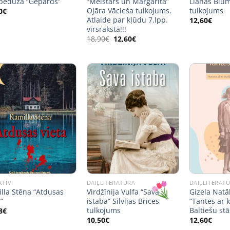
pedūza “Gepards”
“Meistars un Margarita”
Lianas Blu
Ojāra Vācieša tulkojums.
tulkojums
0
€
Atlaide par kļūdu 7.lpp.
12,60
€
virsrakstā!!!
Original
Current
18,90
€
12,60
€
price
price
was:
is:
18,90€.
12,60€.
KTĪVI
DAIĻLITERATŪRA
DAIĻLITERAT
lla Stēna “Atdusas
Virdžīnija Vulfa “Sava
Gizela Natā
”
istaba” Silvijas Brices
“Tantes ar k
tulkojums
Baltiešu stā
8
€
10,50
€
12,60
€