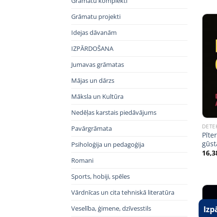
Grāmatu komplekti
Grāmatu projekti
Idejas dāvanām
IZPĀRDOŠANA
Jumavas grāmatas
Mājas un dārzs
Māksla un Kultūra
Nedēļas karstais piedāvājums
DETE
Pavārgrāmata
Pīte
gūst
Psiholoģija un pedagoģija
16,3
Romani
Sports, hobiji, spēles
Vārdnīcas un cita tehniskā literatūra
Veselība, ģimene, dzīvesstils
Izp