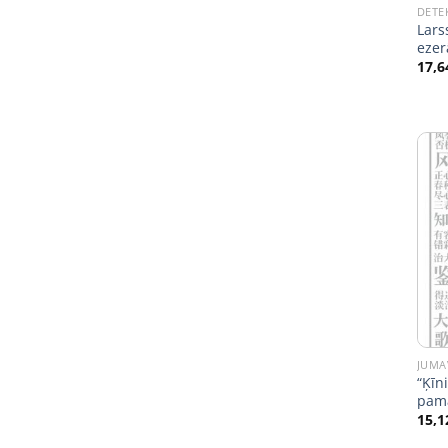
DETE
Lars
ezer
17,6
JUMA
“Ķīn
pama
15,1