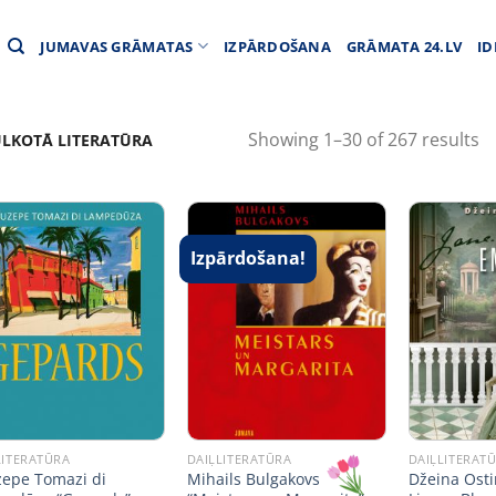
JUMAVAS GRĀMATAS
IZPĀRDOŠANA
GRĀMATA 24.LV
ID
Showing 1–30 of 267 results
LKOTĀ LITERATŪRA
Izpārdošana!
LITERATŪRA
DAIĻLITERATŪRA
DAIĻLITERAT
epe Tomazi di
Mihails Bulgakovs
Džeina Ost