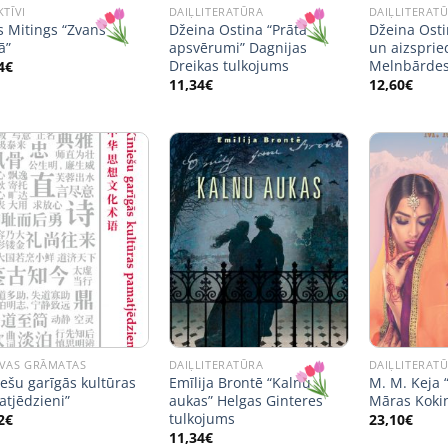
KTĪVI
DAIĻLITERATŪRA
DAIĻLITERAT
s Mitings “Zvans
Džeina Ostina “Prāta
Džeina Ost
ā”
apsvērumi” Dagnijas
un aizsprie
Dreikas tulkojums
Melnbārdes
4
€
11,34
€
12,60
€
VAS GRĀMATAS
DAIĻLITERATŪRA
DAIĻLITERAT
iešu garīgās kultūras
Emīlija Brontē “Kalnu
M. M. Keja “
tjēdzieni”
aukas” Helgas Ginteres
Māras Koki
tulkojums
2
€
23,10
€
11,34
€