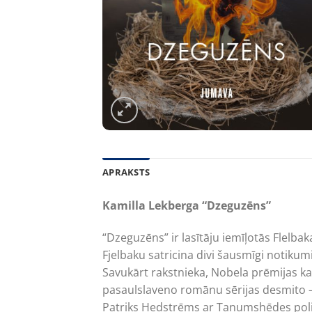
APRAKSTS
Kamilla Lekberga “Dzeguzēns”
“Dzeguzēns” ir lasītāju iemīļotās Flelb
Fjelbaku satricina divi šausmīgi notikumi,
Savukārt rakstnieka, Nobela prēmijas ka
pasaulslaveno romānu sērijas desmito 
Patriks Hedstrēms ar Tanumshēdes polici