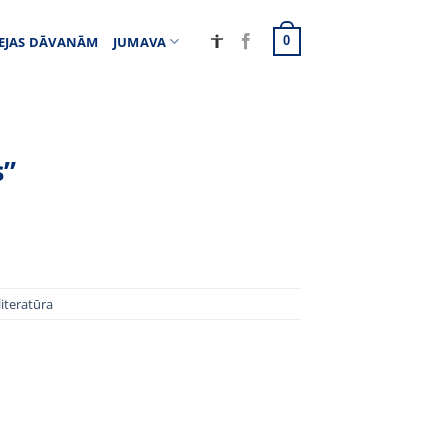
EJAS DĀVANĀM
JUMAVA
0
s”
literatūra