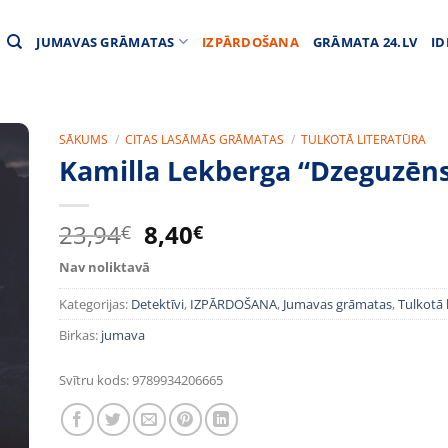
JUMAVAS GRĀMATAS
IZPĀRDOŠANA
GRĀMATA 24.LV
ID
SĀKUMS
/
CITAS LASĀMĀS GRĀMATAS
/
TULKOTĀ LITERATŪRA
Kamilla Lekberga “Dzeguzēn
Original
Current
23,94
8,40
€
€
price
price
Nav noliktavā
was:
is:
23,94€.
8,40€.
Kategorijas:
Detektīvi
,
IZPĀRDOŠANA
,
Jumavas grāmatas
,
Tulkotā 
Birkas:
jumava
Svītru kods:
9789934206665