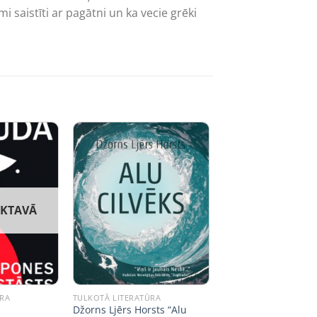
saistīti ar pagātni un ka vecie grēki
IKTAVĀ
ŪRA
TULKOTĀ LITERATŪRA
Džorns Ljērs Horsts “Alu