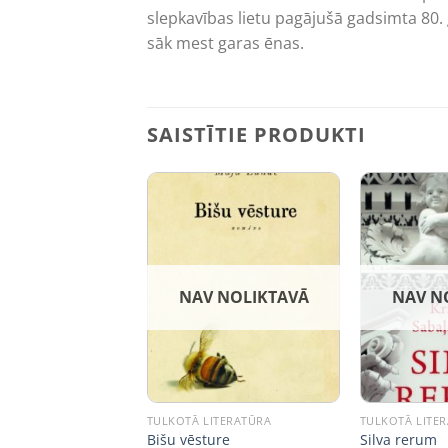
slepkavības lietu pagājušā gadsimta 80.
sāk mest garas ēnas.
SAISTĪTIE PRODUKTI
NAV NOLIKTAVĀ
NAV N
ITERATŪRA
TULKOTĀ LITERATŪRA
TULKOTĀ LITE
peratore
Bišu vēsture
Silva rerum