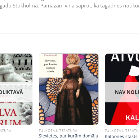
 gadu Stokholmā. Pamazām viņa saprot, ka tagadnes notikumi 
OLIKTAVĀ
NAV NOL
RATŪRA
TULKOTĀ LITERATŪRA
TULKOTĀ LITERAT
Sievietes, par kurām domāju
Kalpones stāsts