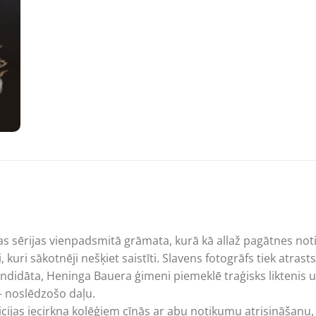
akas sērijas vienpadsmitā grāmata, kurā kā allaž pagātnes n
 kuri sākotnēji nešķiet saistīti. Slavens fotogrāfs tiek atrast
ndidāta, Heninga Bauera ģimeni piemeklē traģisks liktenis uz
– noslēdzošo daļu.
jas iecirkņa kolēģiem cīnās ar abu notikumu atrisināšanu, 