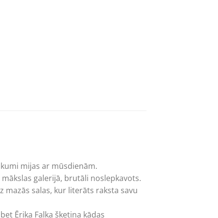
otikumi mijas ar mūsdienām.
s mākslas galerijā, brutāli noslepkavots.
 mazās salas, kur literāts raksta savu
bet Ērika Falka šķetina kādas