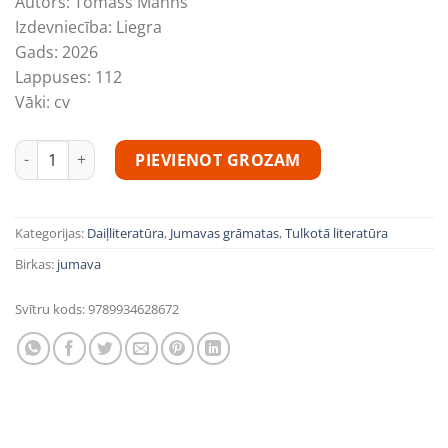
Autors:
Tomass Manns
Izdevniecība:
Liegra
Gads:
2026
Lappuses:
112
Vāki:
cv
Tomass Manns "Nāve Venēcijā" daudzums
PIEVIENOT GROZAM
Kategorijas:
Daiļliteratūra
,
Jumavas grāmatas
,
Tulkotā literatūra
Birkas:
jumava
Svītru kods:
9789934628672