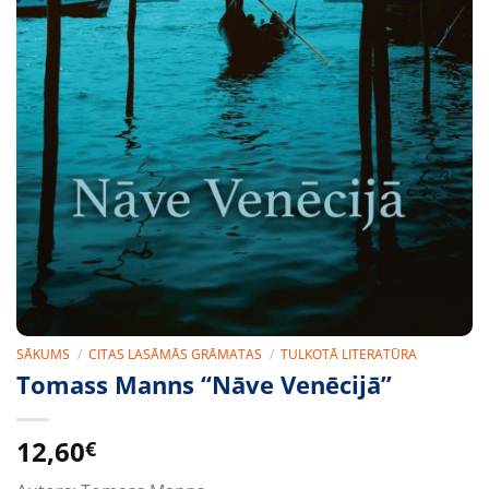
SĀKUMS
/
CITAS LASĀMĀS GRĀMATAS
/
TULKOTĀ LITERATŪRA
Tomass Manns “Nāve Venēcijā”
12,60
€