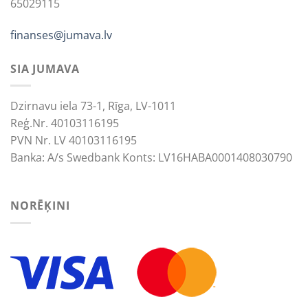
65029115
finanses@jumava.lv
SIA JUMAVA
Dzirnavu iela 73-1, Rīga, LV-1011
Reģ.Nr. 40103116195
PVN Nr. LV 40103116195
Banka: A/s Swedbank Konts: LV16HABA0001408030790
NORĒĶINI