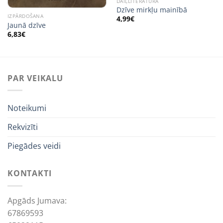
DAIĻLITERATŪRA
Dzīve mirkļu mainībā
IZPĀRDOŠANA
4,99
€
Jaunā dzīve
6,83
€
PAR VEIKALU
Noteikumi
Rekvizīti
Piegādes veidi
KONTAKTI
Apgāds Jumava:
67869593