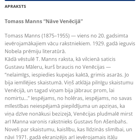
APRAKSTS
Tomass Manns “Nāve Venēcijā”
Tomass Manns (1875–1955) — viens no 20. gadsimta
ievērojamākajiem vācu rakstniekiem. 1929. gadā ieguvis
Nobela prēmiju literatūrā.
Kādā vēstulē T. Manns raksta, kā vilcienā saticis
Gustavu Māleru, kurš braucis no Venēcijas —
“nelaimīgs, iespiedies kupejas kaktā, grimis asarās. Jo
bija iemīlējies skaistumā. Viņš atklāja pilnīgu skaistumu
Venēcijā, un tagad viņam bija jābrauc prom, lai
nomirtu…” Iespējams, no holēras, iespējams, no savas
mīlestības neiespējamā piepildījuma un apziņas, ka
viņa dzīve nonākusi bezizejā, Venēcijas pludmalē mirst
arī Manna varonis rakstnieks Gustavs fon Ašenbahs.
Noveli par skaistumu, kaislību, kas līdzinās slimībai, un
nāvi 1971. gadā ekranizējis arī ievērojamais itāļu