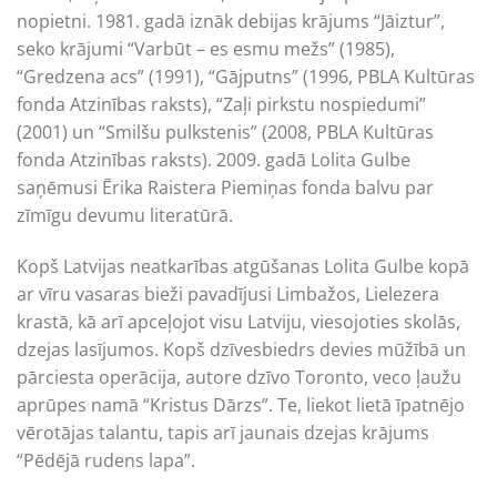
nopietni. 1981. gadā iznāk debijas krājums “Jāiztur”,
seko krājumi “Varbūt – es esmu mežs” (1985),
“Gredzena acs” (1991), “Gājputns” (1996, PBLA Kultūras
fonda Atzinības raksts), “Zaļi pirkstu nospiedumi”
(2001) un “Smilšu pulkstenis” (2008, PBLA Kultūras
fonda Atzinības raksts). 2009. gadā Lolita Gulbe
saņēmusi Ērika Raistera Piemiņas fonda balvu par
zīmīgu devumu literatūrā.
Kopš Latvijas neatkarības atgūšanas Lolita Gulbe kopā
ar vīru vasaras bieži pavadījusi Limbažos, Lielezera
krastā, kā arī apceļojot visu Latviju, viesojoties skolās,
dzejas lasījumos. Kopš dzīvesbiedrs devies mūžībā un
pārciesta operācija, autore dzīvo Toronto, veco ļaužu
aprūpes namā “Kristus Dārzs”. Te, liekot lietā īpatnējo
vērotājas talantu, tapis arī jaunais dzejas krājums
“Pēdējā rudens lapa”.