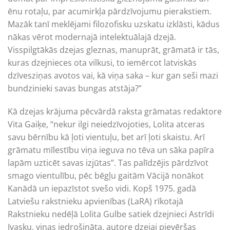
ēnu rotaļu, par acumirkļa pārdzīvojumu pierakstiem.
Mazāk tanī meklējami filozofisku uzskatu izklāsti, kādus
nākas vērot modernajā intelektuālajā dzejā.
Visspilgtākās dzejas gleznas, manuprāt, grāmatā ir tās,
kuras dzejnieces ota vilkusi, to iemērcot latviskās
dzīvesziņas avotos vai, kā viņa saka – kur gan seši mazi
bundzinieki savas bungas atstāja?”
Kā dzejas krājuma pēcvārdā raksta grāmatas redaktore
Vita Gaiķe, “nekur ilgi neiedzīvojoties, Lolita atceras
savu bērnību kā ļoti vientuļu, bet arī ļoti skaistu. Arī
grāmatu mīlestību viņa ieguva no tēva un sāka papīra
lapām uzticēt savas izjūtas”. Tas palīdzējis pārdzīvot
smago vientulību, pēc bēgļu gaitām Vācijā nonākot
Kanādā un iepazīstot svešo vidi. Kopš 1975. gadā
Latviešu rakstnieku apvienības (LaRA) rīkotajā
Rakstnieku nedēļā Lolita Gulbe satiek dzejnieci Astrīdi
Ivasku, viņas iedrošināta, autore dzejai pievēršas