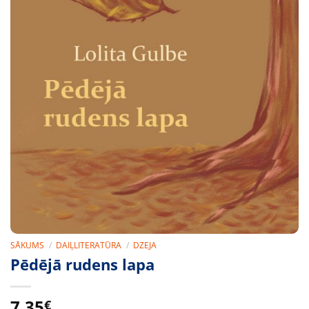
SĀKUMS
/
DAIĻLITERATŪRA
/
DZEJA
Pēdējā rudens lapa
7,35
€