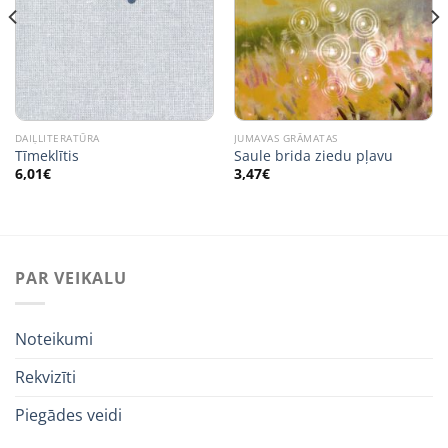
DAIĻLITERATŪRA
JUMAVAS GRĀMATAS
Tīmeklītis
Saule brida ziedu pļavu
6,01
€
3,47
€
PAR VEIKALU
Noteikumi
Rekvizīti
Piegādes veidi