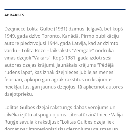
APRAKSTS
Dzejniece Lolita Gulbe (1931) dzimusi Jelgavā, bet kopš
1949. gada dzīvo Toronto, Kanādā. Pirmo publikāciju
autore piedzīvojusi 1944. gadā Latvijā, kad ar dzimto
vārdu – Lolita Roze – laikraksts “Zemgale” nodrukā
viņas dzejoli “Vakars”. Kopš 1981. gada izdoti seši
autores dzejas krājumi. Jaunākais krājums “Pēdējā
rudens lapa”, kas iznāk dzejnieces jubilejas mēnesī
februārī, apkopo gan agrāk rakstītus un krājumos
neiekļautus, gan jaunus dzejoļus, tā apliecinot autores
dzejotprieku.
Lolitas Gulbes dzejai raksturīgs dabas vērojums un
cilvēka izjūtu atspoguļojums. Literatūrzinātniece Valija
Ruņģe savulaik rakstījusi: “Lolitas Gulbes dzeja liek
domāt par impresionistisku gleznojumu gaismas un