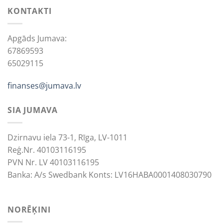
KONTAKTI
Apgāds Jumava:
67869593
65029115
finanses@jumava.lv
SIA JUMAVA
Dzirnavu iela 73-1, Rīga, LV-1011
Reģ.Nr. 40103116195
PVN Nr. LV 40103116195
Banka: A/s Swedbank Konts: LV16HABA0001408030790
NORĒĶINI