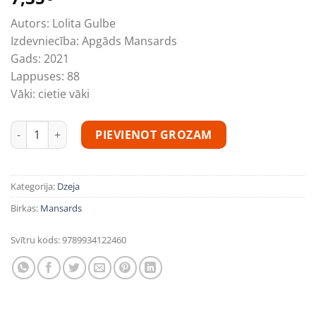
Autors:
Lolita Gulbe
Izdevniecība:
Apgāds Mansards
Gads:
2021
Lappuses:
88
Vāki:
cietie vāki
Pēdējā rudens lapa daudzums
PIEVIENOT GROZAM
Kategorija:
Dzeja
Birkas:
Mansards
Svītru kods:
9789934122460