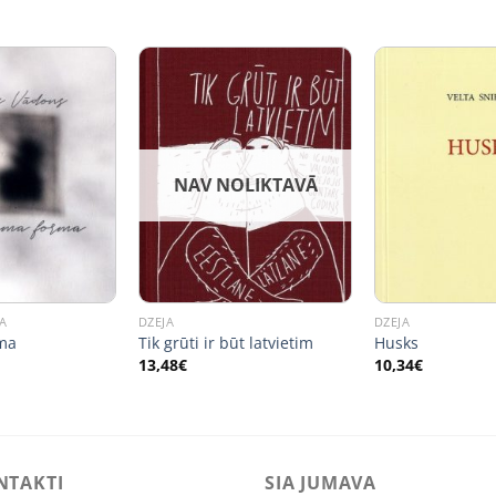
NAV NOLIKTAVĀ
A
DZEJA
DZEJA
ma
Tik grūti ir būt latvietim
Husks
13,48
€
10,34
€
NTAKTI
SIA JUMAVA