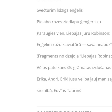
Svečturim līdzīgs eņģelis
Pielabo rozes ziedlapu ģeņģerisku.
Paraugies vien, Liepājas jūru Robinson:
Eņģelim rožu klaviatūrā — sava neapdzīv
(Fragments no dzejoļa “Liepājas Robins
Vēlos pateikties šīs grāmatas izdošanas
Ērika, Andri, Ērik! Jūsu vēlība ļauj man s
sirsnībā, Edvīns Tauriņš