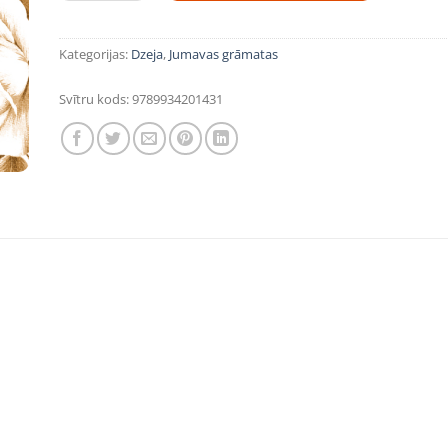
Kategorijas:
Dzeja
,
Jumavas grāmatas
Svītru kods:
9789934201431