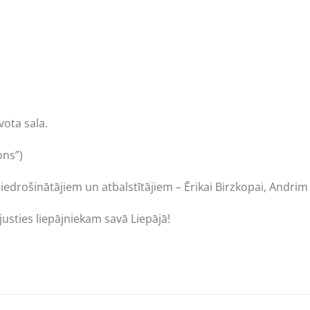
ota sala.
ons”)
 iedrošinātājiem un atbalstītājiem – Ērikai Birzkopai, Andri
ajusties liepājniekam savā Liepājā!