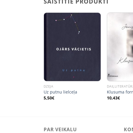
SAISTĪTIE PRODUKTI
RĀMATAS
DZEJA
DAIĻLITERATŪR
ēja magonītes
Uz putnu lielceļa
Klusuma for
5,50
€
10,43
€
PAR VEIKALU
KO