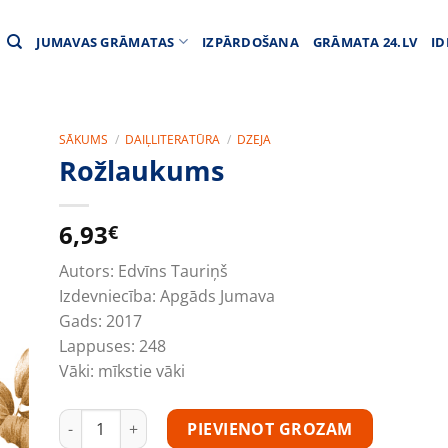
JUMAVAS GRĀMATAS
IZPĀRDOŠANA
GRĀMATA 24.LV
ID
SĀKUMS
/
DAIĻLITERATŪRA
/
DZEJA
Rožlaukums
6,93
€
Autors:
Edvīns Tauriņš
Izdevniecība:
Apgāds Jumava
Gads:
2017
Lappuses:
248
Vāki:
mīkstie vāki
Rožlaukums daudzums
PIEVIENOT GROZAM