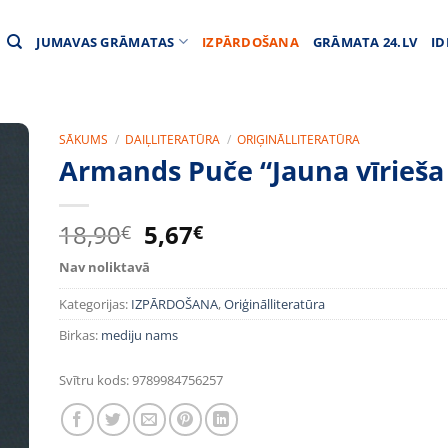
JUMAVAS GRĀMATAS
IZPĀRDOŠANA
GRĀMATA 24.LV
ID
SĀKUMS
/
DAIĻLITERATŪRA
/
ORIĢINĀLLITERATŪRA
Armands Puče “Jauna vīrieša
Original
Current
18,90
5,67
€
€
price
price
Nav noliktavā
was:
is:
18,90€.
5,67€.
Kategorijas:
IZPĀRDOŠANA
,
Oriģinālliteratūra
Birkas:
mediju nams
Svītru kods:
9789984756257