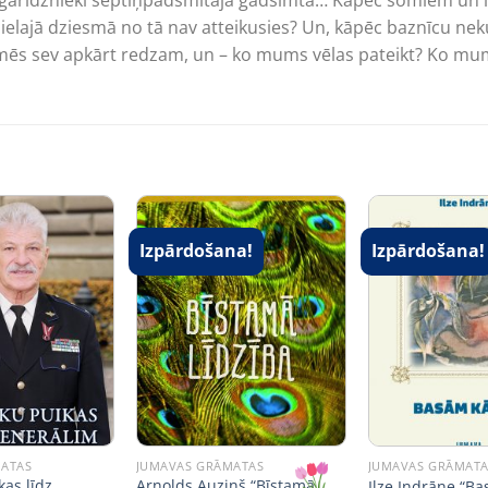
cu garīdznieki septiņpadsmitajā gadsimtā… Kāpēc somiem un 
 lielajā dziesmā no tā nav atteikusies? Un, kāpēc baznīcu nek
Ko mēs sev apkārt redzam, un – ko mums vēlas pateikt? Ko mu
Izpārdošana!
Izpārdošana!
MATAS
JUMAVAS GRĀMATAS
JUMAVAS GRĀMAT
kas līdz
Arnolds Auziņš “Bīstamā
Ilze Indrāne “B