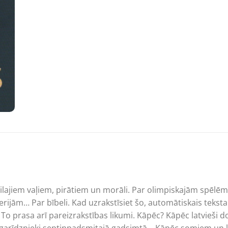
ilajiem vaļiem, pirātiem un morāli. Par olimpiskajām spēlēm
ijām… Par bībeli. Kad uzrakstīsiet šo, automātiskais teksta
le. To prasa arī pareizrakstības likumi. Kāpēc? Kāpēc latvieši 