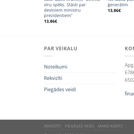
vīru spēks. Stāsti par
ģenerālim
deviņiem ministru
13,86
€
prezidentiem”
13,86
€
PAR VEIKALU
KO
Apg
Noteikumi
678
Rekvizīti
650
Piegādes veidi
fin
We use 
REKVIZĪTI
PIEGĀDES VEIDI
MANS KONTS