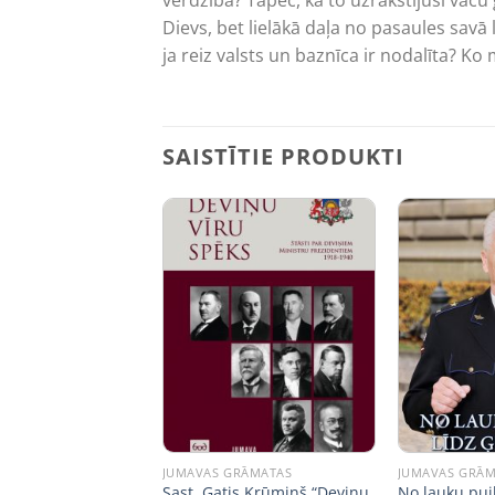
verdzībā? Tāpēc, ka to uzrakstījuši vā
Dievs, bet lielākā daļa no pasaules savā
ja reiz valsts un baznīca ir nodalīta? 
SAISTĪTIE PRODUKTI
ITERATŪRA
JUMAVAS GRĀMATAS
JUMAVAS GRĀ
Sast. Gatis Krūmiņš “Deviņu
No lauku pui
elnos