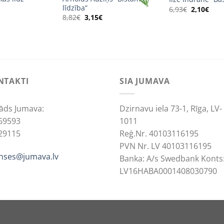
līdzība”
Original
Curr
6,93
€
2,10
€
price
pric
Original
Current
8,82
€
3,15
€
was:
is:
price
price
6,93€.
2,10
was:
is:
8,82€.
3,15€.
NTAKTI
SIA JUMAVA
āds Jumava:
Dzirnavu iela 73-1, Rīga, LV-
69593
1011
29115
Reģ.Nr. 40103116195
PVN Nr. LV 40103116195
anses@jumava.lv
Banka: A/s Swedbank Konts
LV16HABA0001408030790
ACCEPT
REJ
cookies to improve your experience.