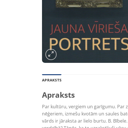
APRAKSTS
Apraksts
Par kultūru, vergiem un garīgumu. Par z
nēģeriem, izmešu kvotām un saules bater
vārds ir jāraksta ar lielo burtu. B. Bībe