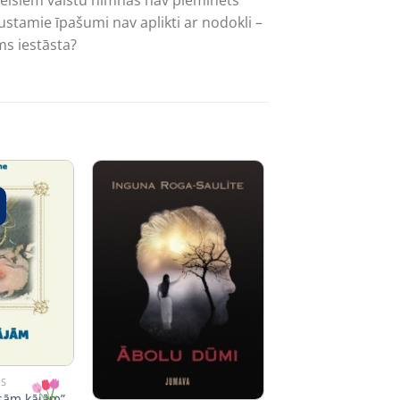
leišiem valstu himnās nav pieminēts
ustamie īpašumi nav aplikti ar nodokli –
ms iestāsta?
AS
asām kājām”