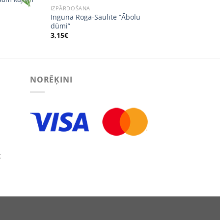
ent
IZPĀRDOŠANA
e
Inguna Roga-Saulīte “Ābolu
dūmi”
€.
3,15
€
NORĒĶINI
:
ECT