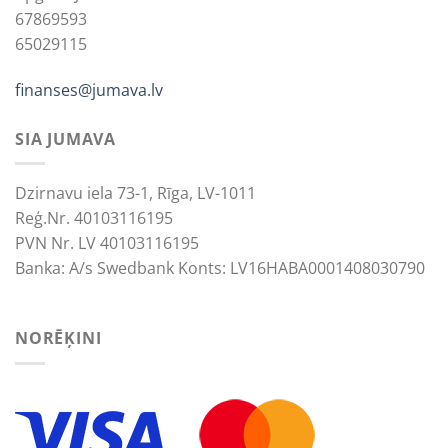
67869593
65029115
finanses@jumava.lv
SIA JUMAVA
Dzirnavu iela 73-1, Rīga, LV-1011
Reģ.Nr. 40103116195
PVN Nr. LV 40103116195
Banka: A/s Swedbank Konts: LV16HABA0001408030790
NORĒĶINI