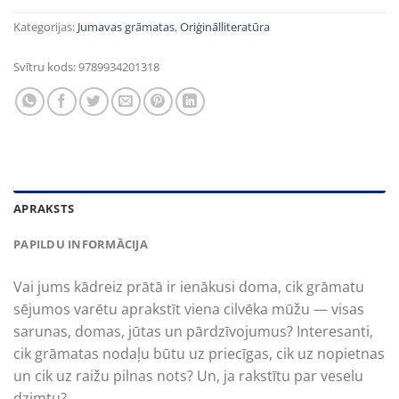
Kategorijas:
Jumavas grāmatas
,
Oriģinālliteratūra
Svītru kods:
9789934201318
APRAKSTS
PAPILDU INFORMĀCIJA
Vai jums kādreiz prātā ir ienākusi doma, cik grāmatu
sējumos varētu aprakstīt viena cilvēka mūžu — visas
sarunas, domas, jūtas un pārdzīvojumus? Interesanti,
cik grāmatas nodaļu būtu uz priecīgas, cik uz nopietnas
un cik uz raižu pilnas nots? Un, ja rakstītu par veselu
dzimtu?