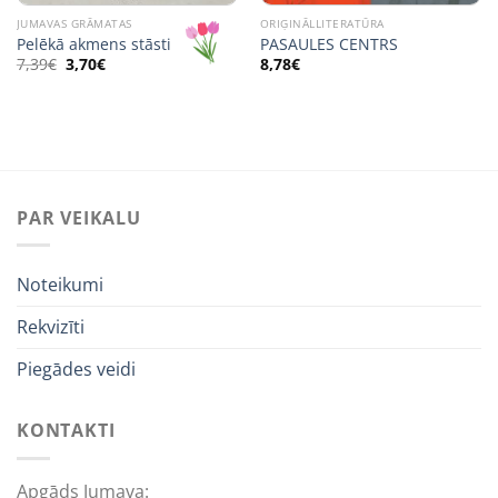
JUMAVAS GRĀMATAS
ORIĢINĀLLITERATŪRA
Pelēkā akmens stāsti
PASAULES CENTRS
Original
Current
7,39
€
3,70
€
8,78
€
price
price
was:
is:
7,39€.
3,70€.
PAR VEIKALU
Noteikumi
Rekvizīti
Piegādes veidi
KONTAKTI
Apgāds Jumava: