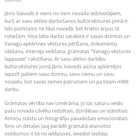
Jānis Vaivods ir viens no tiem novada iedzīvotājiem,
kurš ar savu aktīvo darbošanos kultūrvēstures jomā ir
labi pazīstams ne tikai novadā, bet krietni ārpus tā
robežām. Viņa labo darbu sarakstā ir savas dzimtas un
Vanagu apkārtnes vēstures pētīšana, dokumentu
vākšana, interviju veikšana, grāmatas “Vanagu vēstures
lappuses” rakstīšana. Ar savu aktīvo darbību
kultūrvēstures jomā Jānis Vaivods aicina apkārtējos
iepazīt pašiem savu dzimtu, savu ciemu un savu
novadu, būt savas zemes patriotiem un pa īstam mīlēt
darbu.
Grāmatas vērtība nav izmērāma, jo tās saturu veido
pašu novada cilvēku redzētais, dzirdētais un stāstītais.
Atmiņu stāstu un fotogrāfiju pavadošais emocionālais
fons un detaļas ļauj parādīt grāmatā atainotos
notikumus it kā no iekšpuses, ievedot lasītāju