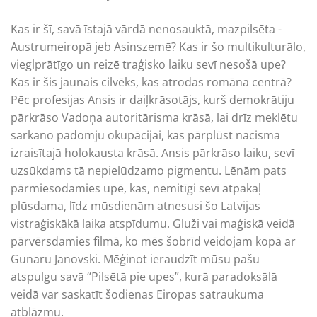
Kas ir šī, savā īstajā vārdā nenosauktā, mazpilsēta ­
Austrumeiropā jeb Asinszemē? Kas ir šo multikulturālo,
vieglprātīgo un reizē traģisko laiku sevī nesošā upe?
Kas ir šis jaunais cilvēks, kas atrodas romāna centrā?
Pēc profesijas Ansis ir daiļkrāsotājs, kurš demokrātiju
pārkrāso Vadoņa autoritārisma krāsā, lai drīz meklētu
sar­kano padomju okupācijai, kas pārplūst nacisma
izraisītajā holokausta krāsā. Ansis pārkrāso laiku, sevī
uzsūkdams tā nepielūdzamo pigmentu. Lēnām pats
pārmiesodamies upē, kas, nemitīgi sevī atpakaļ
plūsdama, līdz mūsdienām atne­susi šo Latvijas
vistraģiskākā laika atspīdumu. Gluži vai maģiskā veidā
pārvērsdamies filmā, ko mēs šobrīd veidojam kopā ar
Gunaru Janovski. Mēģinot ieraudzīt mūsu pašu
atspulgu savā “Pilsētā pie upes”, kurā paradoksālā
veidā var saskatīt šodienas Eiropas satraukuma
atblāzmu.