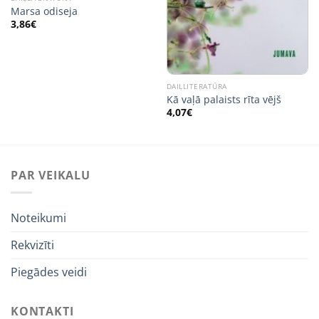
Marsa odiseja
3,86
€
DAIĻLITERATŪRA
Kā vaļā palaists rīta vējš
4,07
€
PAR VEIKALU
Noteikumi
Rekvizīti
Piegādes veidi
KONTAKTI