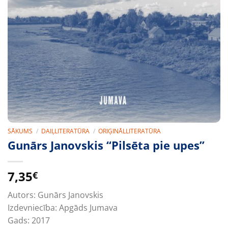
SĀKUMS
/
DAIĻLITERATŪRA
/
ORIĢINĀLLITERATŪRA
Gunārs Janovskis “Pilsēta pie upes”
7,35
€
Autors:
Gunārs Janovskis
Izdevniecība:
Apgāds Jumava
Gads:
2017