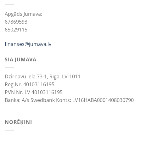
Apgāds Jumava:
67869593
65029115
finanses@jumava.lv
SIA JUMAVA
Dzirnavu iela 73-1, Rīga, LV-1011
Reģ.Nr. 40103116195
PVN Nr. LV 40103116195
Banka: A/s Swedbank Konts: LV16HABA0001408030790
NORĒĶINI