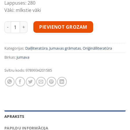
Lappuses:
280
Vāki:
mīkstie vāki
Gunārs Janovskis "Pilsēta pie upes" daudzums
PIEVIENOT GROZAM
Kategorijas:
Daiļliteratūra
,
Jumavas grāmatas
,
Oriģinālliteratūra
Birkas:
jumava
Svītru kods:
9789934201585
APRAKSTS
PAPILDU INFORMĀCIJA