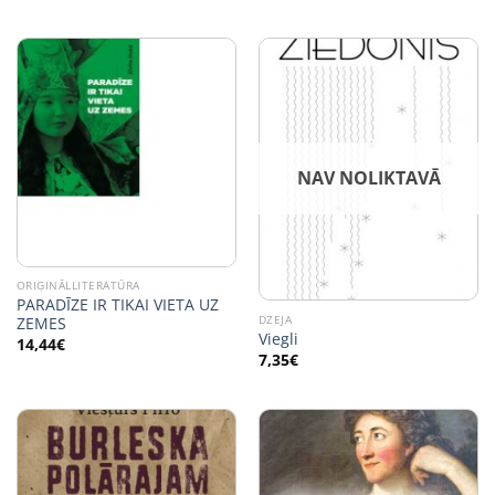
NAV NOLIKTAVĀ
ORIĢINĀLLITERATŪRA
PARADĪZE IR TIKAI VIETA UZ
DZEJA
ZEMES
Viegli
14,44
€
7,35
€