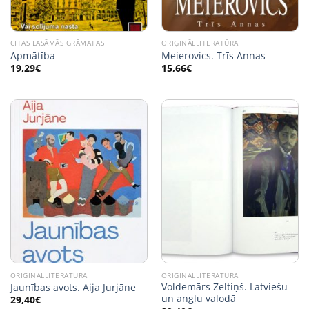
CITAS LASĀMĀS GRĀMATAS
ORIĢINĀLLITERATŪRA
Apmātība
Meierovics. Trīs Annas
19,29
€
15,66
€
ORIĢINĀLLITERATŪRA
ORIĢINĀLLITERATŪRA
Voldemārs Zeltiņš. Latviešu
Jaunības avots. Aija Jurjāne
un angļu valodā
29,40
€