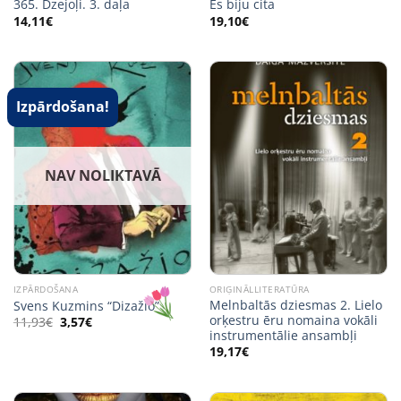
365. Dzejoļi. 3. daļa
Es biju cita
14,11
€
19,10
€
Izpārdošana!
NAV NOLIKTAVĀ
IZPĀRDOŠANA
ORIĢINĀLLITERATŪRA
Melnbaltās dziesmas 2. Lielo
Svens Kuzmins “Dizažio”
orķestru ēru nomaina vokāli
Original
Current
11,93
€
3,57
€
price
price
instrumentālie ansambļi
was:
is:
19,17
€
11,93€.
3,57€.