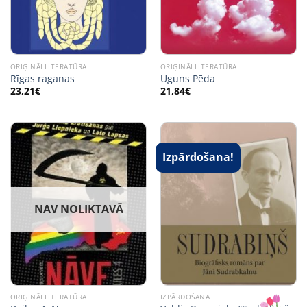
ORIĢINĀLLITERATŪRA
ORIĢINĀLLITERATŪRA
Rīgas raganas
Uguns Pēda
23,21
€
21,84
€
Izpārdošana!
NAV NOLIKTAVĀ
ORIĢINĀLLITERATŪRA
IZPĀRDOŠANA