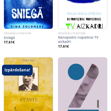
ORIĢINĀLLITERATŪRA
ORIĢINĀLLITERATŪRA
Nenopietni nopietnie TV
Sniegā
aizkadri
17,61
€
17,61
€
Izpārdošana!