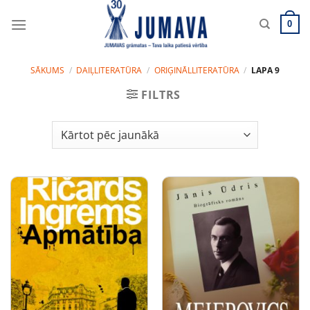
Skip
to
0
content
SĀKUMS
/
DAIĻLITERATŪRA
/
ORIĢINĀLLITERATŪRA
/
LAPA 9
FILTRS