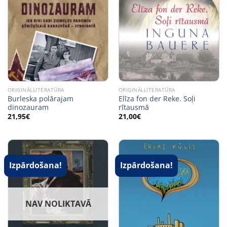
ORIĢINĀLLITERATŪRA
ORIĢINĀLLITERATŪRA
Burleska polārajam
Elīza fon der Reke. Soļi
dinozauram
rītausmā
21,95
€
21,00
€
Izpārdošana!
Izpārdošana!
NAV NOLIKTAVĀ