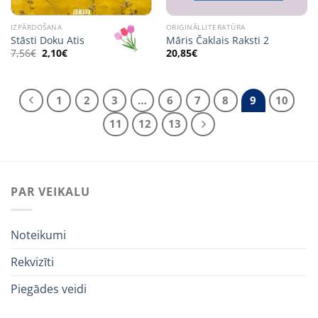
IZPĀRDOŠANA
ORIĢINĀLLITERATŪRA
Stāsti Doku Atis
Māris Čaklais Raksti 2
Original
Current
7,56
€
2,10
€
20,85
€
price
price
was:
is:
7,56€.
2,10€.
1
2
3
…
6
7
8
9
10
11
12
13
PAR VEIKALU
Noteikumi
Rekvizīti
Piegādes veidi