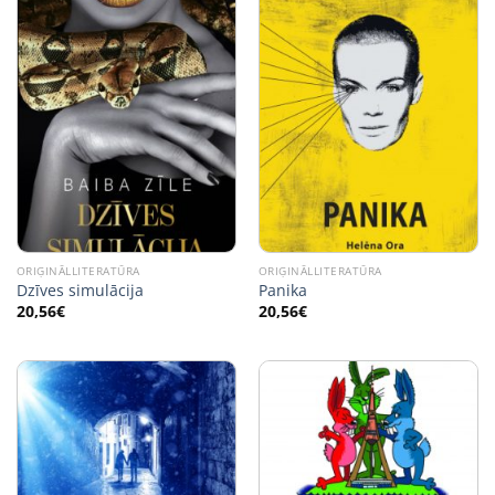
ORIĢINĀLLITERATŪRA
ORIĢINĀLLITERATŪRA
Dzīves simulācija
Panika
20,56
€
20,56
€