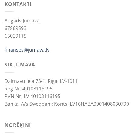
KONTAKTI
Apgāds Jumava:
67869593
65029115
finanses@jumava.lv
SIA JUMAVA
Dzirnavu iela 73-1, Rīga, LV-1011
Reģ.Nr. 40103116195
PVN Nr. LV 40103116195
Banka: A/s Swedbank Konts: LV16HABA0001408030790
NORĒĶINI