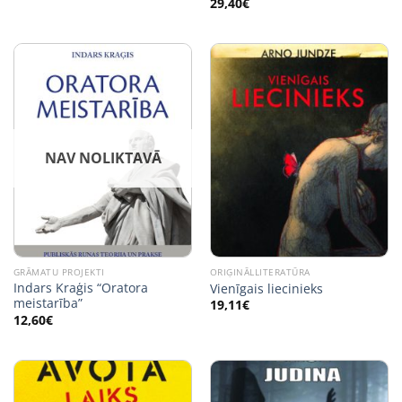
29,40
€
NAV NOLIKTAVĀ
GRĀMATU PROJEKTI
ORIĢINĀLLITERATŪRA
Indars Kraģis “Oratora
Vienīgais liecinieks
meistarība”
19,11
€
12,60
€