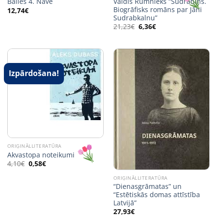
Valdis Rūmnieks “Sudrabiņš.
Bailes 4. Nāve
Biogrāfisks romāns par Jāni
12,74
€
Sudrabkalnu”
Original
Current
21,23
€
6,36
€
price
price
was:
is:
21,23€.
6,36€.
Izpārdošana!
ORIĢINĀLLITERATŪRA
Akvastopa noteikumi
Original
Current
4,10
€
0,58
€
price
price
was:
is:
ORIĢINĀLLITERATŪRA
4,10€.
0,58€.
“Dienasgrāmatas” un
“Estētiskās domas attīstība
Latvijā”
27,93
€