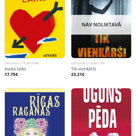
NAV NOLIKTAVĀ
ORIĢINĀLLITERATŪRA
ORIĢINĀLLITERATŪRA
Avota laiks
Tik vienkārši
17,75
€
23,21
€