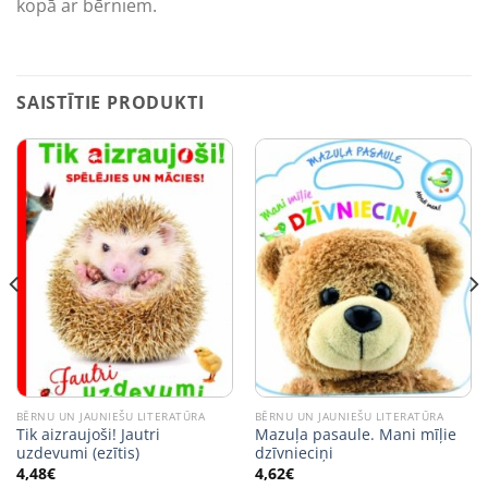
kopā ar bērniem.
SAISTĪTIE PRODUKTI
BĒRNU UN JAUNIEŠU LITERATŪRA
BĒRNU UN JAUNIEŠU LITERATŪRA
Tik aizraujoši! Jautri
Mazuļa pasaule. Mani mīļie
uzdevumi (ezītis)
dzīvnieciņi
4,48
€
4,62
€