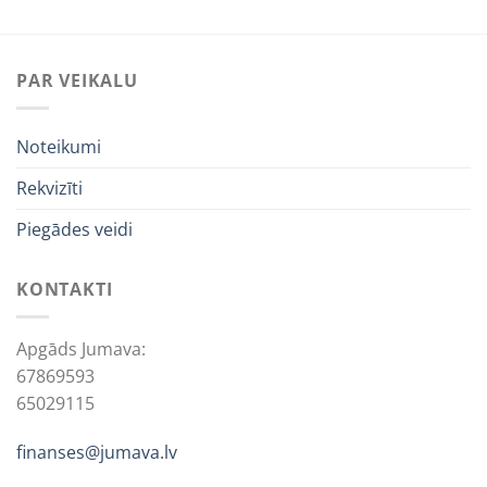
PAR VEIKALU
Noteikumi
Rekvizīti
Piegādes veidi
KONTAKTI
Apgāds Jumava:
67869593
65029115
finanses@jumava.lv