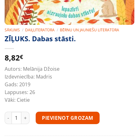
SĀKUMS
/
DAIĻLITERATŪRA
/
BĒRNU UN JAUNIEŠU LITERATŪRA
ZĪĻUKS. Dabas stāsti.
8,82
€
Autors:
Melānija Džoise
Izdevniecība:
Madris
Gads:
2019
Lappuses:
26
Vāki:
Cietie
ZĪĻUKS. Dabas stāsti. daudzums
PIEVIENOT GROZAM