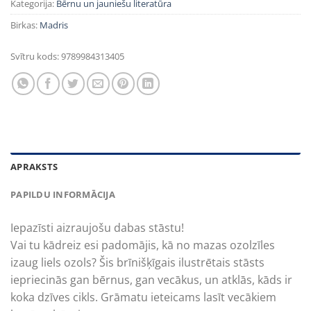
Kategorija:
Bērnu un jauniešu literatūra
Birkas:
Madris
Svītru kods:
9789984313405
APRAKSTS
PAPILDU INFORMĀCIJA
Iepazīsti aizraujošu dabas stāstu!
‍Vai tu kādreiz esi padomājis, kā no mazas ozolzīles
izaug liels ozols? Šis brīnišķīgais ilustrētais stāsts
iepriecinās gan bērnus, gan vecākus, un atklās, kāds ir
koka dzīves cikls. Grāmatu ieteicams lasīt vecākiem