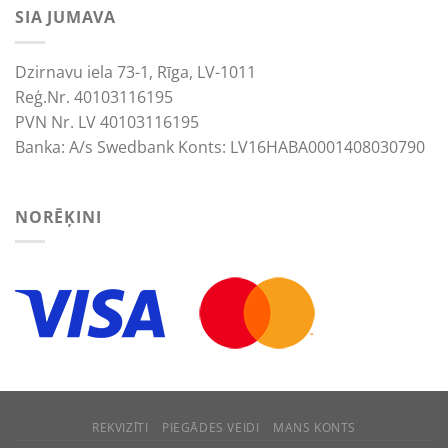
SIA JUMAVA
Dzirnavu iela 73-1, Rīga, LV-1011
Reģ.Nr. 40103116195
PVN Nr. LV 40103116195
Banka: A/s Swedbank Konts: LV16HABA0001408030790
NORĒĶINI
We use cookies to improve your experience.
ACCEPT
REJECT
REKVIZĪTI
PIEGĀDES VEIDI
MANS KONTS