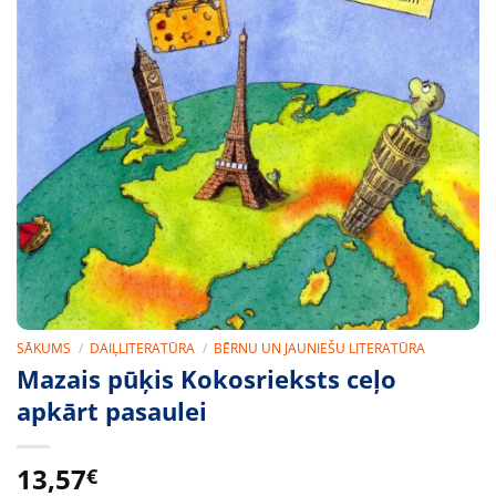
SĀKUMS
/
DAIĻLITERATŪRA
/
BĒRNU UN JAUNIEŠU LITERATŪRA
Mazais pūķis Kokosrieksts ceļo
apkārt pasaulei
13,57
€