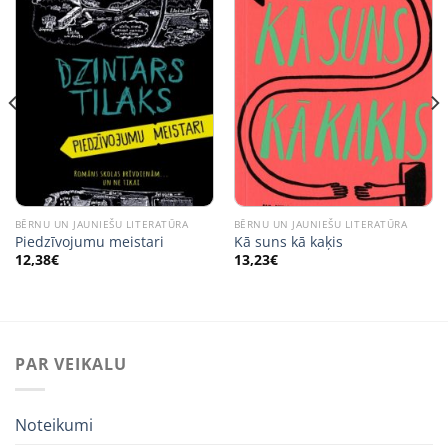
BĒRNU UN JAUNIEŠU LITERATŪRA
BĒRNU UN JAUNIEŠU LITERATŪRA
Piedzīvojumu meistari
Kā suns kā kaķis
12,38
€
13,23
€
PAR VEIKALU
Noteikumi