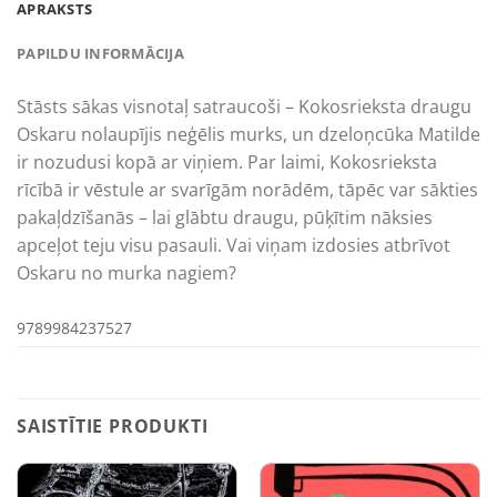
APRAKSTS
PAPILDU INFORMĀCIJA
Stāsts sākas visnotaļ satraucoši – Kokosrieksta draugu
Oskaru nolaupījis neģēlis murks, un dzeloņcūka Matilde
ir nozudusi kopā ar viņiem. Par laimi, Kokosrieksta
rīcībā ir vēstule ar svarīgām norādēm, tāpēc var sākties
pakaļdzīšanās – lai glābtu draugu, pūķītim nāksies
apceļot teju visu pasauli. Vai viņam izdosies atbrīvot
Oskaru no murka nagiem?
9789984237527
SAISTĪTIE PRODUKTI