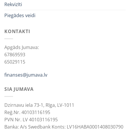
Rekvizīti
Piegādes veidi
KONTAKTI
Apgāds Jumava:
67869593
65029115
finanses@jumava.lv
SIA JUMAVA
Dzirnavu iela 73-1, Rīga, LV-1011
Reģ.Nr. 40103116195
PVN Nr. LV 40103116195
Banka: A/s Swedbank Konts: LV16HABA0001408030790