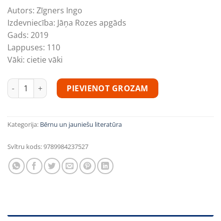
Autors:
Zīgners Ingo
Izdevniecība:
Jāņa Rozes apgāds
Gads:
2019
Lappuses:
110
Vāki:
cietie vāki
Mazais pūķis Kokosrieksts ceļo apkārt pasaulei daudzums
PIEVIENOT GROZAM
Kategorija:
Bērnu un jauniešu literatūra
Svītru kods:
9789984237527