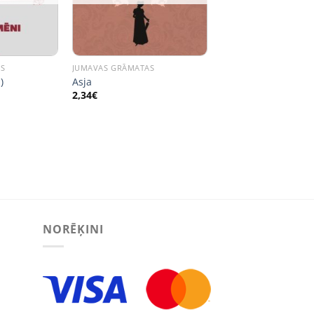
AS
JUMAVAS GRĀMATAS
)
Asja
2,34
€
NORĒĶINI