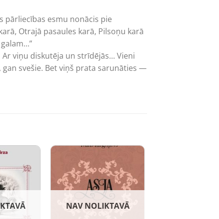
lgās pārliecības esmu nonācis pie
arā, Otrajā pasaules karā, Pilsoņu karā
dz galam…”
 Ar viņu diskutēja un strīdējās… Vieni
ie, gan svešie. Bet viņš prata sarunāties —
IKTAVĀ
NAV NOLIKTAVĀ