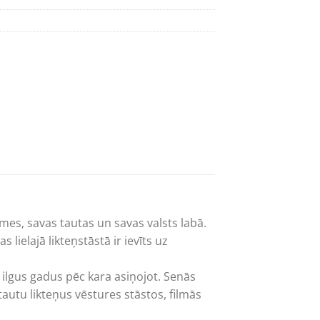
emes, savas tautas un savas valsts labā.
lielajā likteņstāstā ir ievīts uz
l ilgus gadus pēc kara asiņojot. Senās
tautu likteņus vēstures stāstos, filmās