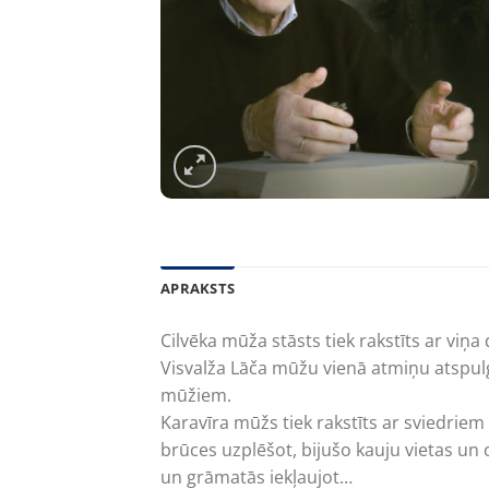
APRAKSTS
Cilvēka mūža stāsts tiek rakstīts ar viņ
Visvalža Lāča mūžu vienā atmiņu atspulgu
mūžiem.
Karavīra mūžs tiek rakstīts ar sviedriem
brūces uzplēšot, bijušo kauju vietas un 
un grāmatās iekļaujot…