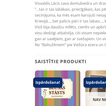
Visvaldis Lācis sava domubiedra un draug
“…tas ir tas labākais, priecīgākais, kas p
secinājuma, ka mēs esam karojuši nevaja
Krievijā…, bet palicis pāri ir tas labais
Viņš bija daudzu mīlēts, cienīts un apbr
viņu dedzīgi atbalstīja; citi viņam nepiek
gan ar savējiem, gan ar svešajiem. Un v
No “Baltužēniem” pie Viešūra ezera un G
SAISTĪTIE PRODUKTI
Izpārdošana!
Izpārdoša
NAV N