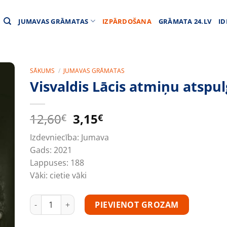
JUMAVAS GRĀMATAS
IZPĀRDOŠANA
GRĀMATA 24.LV
ID
SĀKUMS
/
JUMAVAS GRĀMATAS
Visvaldis Lācis atmiņu atspu
Original
Current
12,60
3,15
€
€
price
price
Izdevniecība:
Jumava
was:
is:
Gads:
2021
12,60€.
3,15€.
Lappuses:
188
Vāki:
cietie vāki
Visvaldis Lācis atmiņu atspulgos daudzums
PIEVIENOT GROZAM