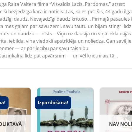
a Raita Valtera filmā “Visvaldis Lācis. Pārdomas.” atzīst:
ēc šī bezjēdzīgā kara ir noticis. Tas, ka es pēc šīs, 44 gadu i
dzīgi daudz. Nevajadzīgi daudz kritušo… Pirmajā pasaules k
…, ka mēs gājām par savu zemi, savu tautu un bijām stingri lī
īnots un daudzu — nīsts… Viņu uzklausīja un viņā ieklausījās.
rita, iebilda, viņa viedokli apstrīdēja un noliedza. Gan savēj
ienmēr — ar pārliecību par savu taisnību.
aiziņkalna līdz pat apvārsnim — un vēl krietni aiz tā…
na!
Izpārdošana!
OLIKTAVĀ
NAV NOL