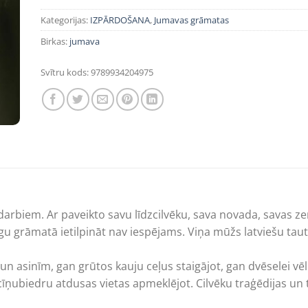
Kategorijas:
IZPĀRDOŠANA
,
Jumavas grāmatas
Birkas:
jumava
Svītru kods:
9789934204975
a darbiem. Ar paveikto savu līdzcilvēku, sava novada, savas z
 grāmatā ietilpināt nav iespējams. Viņa mūžs latviešu tautas 
 un asinīm, gan grūtos kauju ceļus staigājot, gan dvēselei vē
cīņubiedru atdusas vietas apmeklējot. Cilvēku traģēdijas un 