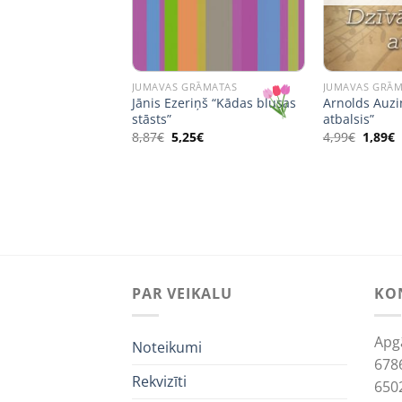
RĀMATAS
JUMAVAS GRĀMATAS
JUMAVAS GRĀ
 piecdesmit
Jānis Ezeriņš “Kādas blusas
Arnolds Auzi
 piecdesmit dzejoļi
stāsts”
atbalsis”
Original
Current
Origin
C
8,87
€
5,25
€
4,99
€
1,89
€
price
price
price
p
was:
is:
was:
i
8,87€.
5,25€.
4,99€.
1
PAR VEIKALU
KO
Apg
Noteikumi
678
Rekvizīti
650