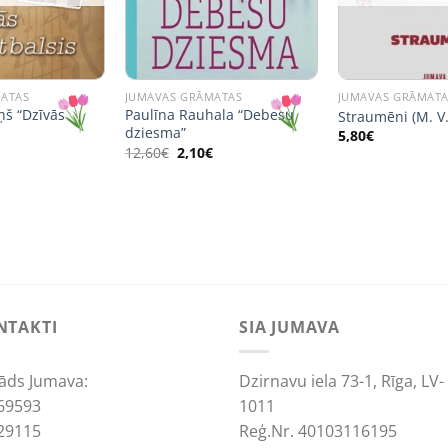
MATAS
JUMAVAS GRĀMATAS
JUMAVAS GRĀMAT
ņš “Dzīvās
Paulīna Rauhala “Debesu
Straumēni (M. V.
dziesma”
5,80
€
al
urrent
Original
Current
12,60
€
2,10
€
rice
price
price
s:
was:
is:
,89€.
12,60€.
2,10€.
NTAKTI
SIA JUMAVA
āds Jumava:
Dzirnavu iela 73-1, Rīga, LV-
69593
1011
29115
Reģ.Nr. 40103116195