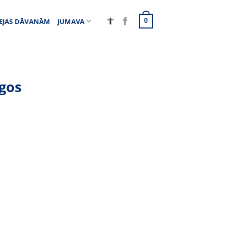
EJAS DĀVANĀM
JUMAVA
0
lgos