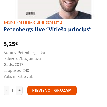
SĀKUMS
/
VESELĪBA, ĢIMENE, DZĪVESSTILS
Petenbergs Uve “Vīrieša princips”
5,25
€
Autors:
Petenbergs Uve
Izdevniecība:
Jumava
Gads:
2017
Lappuses:
240
Vāki:
mīkstie vāki
Petenbergs Uve "Vīrieša princips" daudzums
PIEVIENOT GROZAM