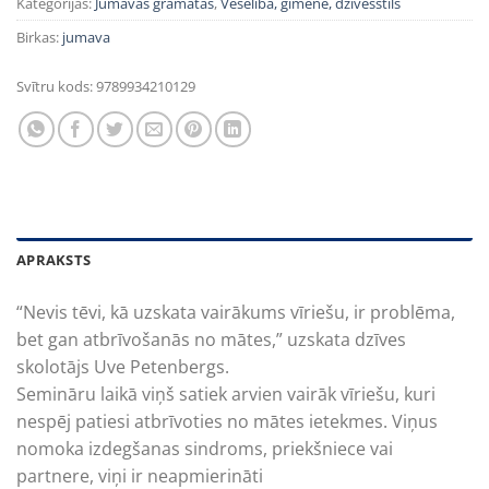
Kategorijas:
Jumavas grāmatas
,
Veselība, ģimene, dzīvesstils
Birkas:
jumava
Svītru kods:
9789934210129
APRAKSTS
“Nevis tēvi, kā uzskata vairākums vīriešu, ir problēma,
bet gan atbrīvošanās no mātes,” uzskata dzīves
skolotājs Uve Petenbergs.
Semināru laikā viņš satiek arvien vairāk vīriešu, kuri
nespēj patiesi atbrīvoties no mātes ietekmes. Viņus
nomoka izdegšanas sindroms, priekšniece vai
partnere, viņi ir neapmierināti