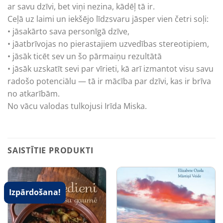
ar savu dzīvi, bet viņi nezina, kādēļ tā ir.
Ceļā uz laimi un iekšējo līdzsvaru jāsper vien četri soļi:
• jāsakārto sava personīgā dzīve,
• jāatbrīvojas no pierastajiem uzvedības stereotipiem,
• jāsāk ticēt sev un šo pārmaiņu rezultātā
• jāsāk uzskatīt sevi par vīrieti, kā arī izmantot visu savu
radošo potenciālu — tā ir mācība par dzīvi, kas ir brīva
no atkarībām.
No vācu valodas tulkojusi Irīda Miska.
SAISTĪTIE PRODUKTI
Izpārdošana!