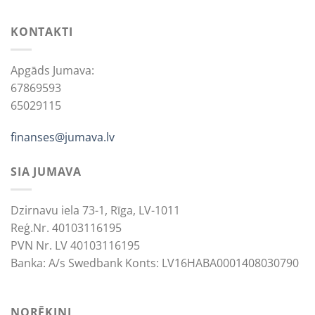
KONTAKTI
Apgāds Jumava:
67869593
65029115
finanses@jumava.lv
SIA JUMAVA
Dzirnavu iela 73-1, Rīga, LV-1011
Reģ.Nr. 40103116195
PVN Nr. LV 40103116195
Banka: A/s Swedbank Konts: LV16HABA0001408030790
NORĒĶINI