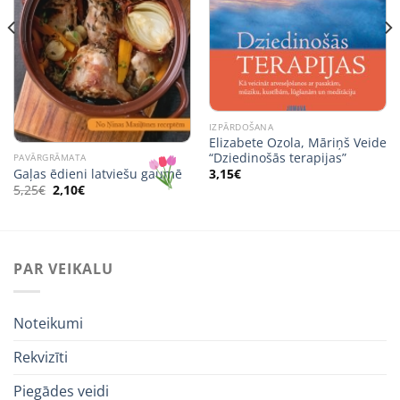
IZPĀRDOŠANA
Elizabete Ozola, Māriņš Veide
“Dziedinošās terapijas”
PAVĀRGRĀMATA
Gaļas ēdieni latviešu gaumē
3,15
€
Original
Current
5,25
€
2,10
€
price
price
was:
is:
5,25€.
2,10€.
PAR VEIKALU
Noteikumi
Rekvizīti
Piegādes veidi