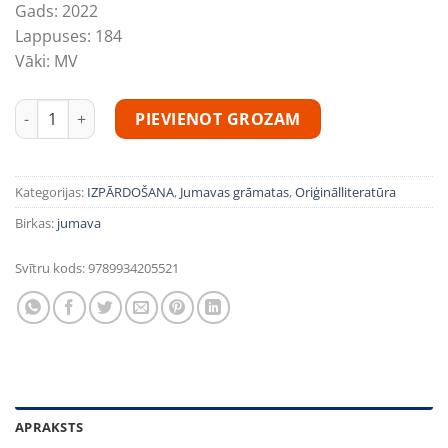
Gads:
2022
Lappuses:
184
Vāki:
MV
Ingūna Pranka “Viņa apēda visas ogles" daudzums
PIEVIENOT GROZAM
Kategorijas:
IZPĀRDOŠANA
,
Jumavas grāmatas
,
Oriģinālliteratūra
Birkas:
jumava
Svītru kods:
9789934205521
APRAKSTS