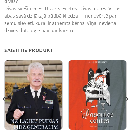
divas?
Divas svešinieces. Divas sievietes. Divas mātes. Viņas
abas savā dziļākajā būtībā kliedza — nenovērtē par
zemu sievieti, kurai ir atņemts bērns! Viņai neviena
dzīves dotā ogle nav par karstu…
SAISTĪTIE PRODUKTI