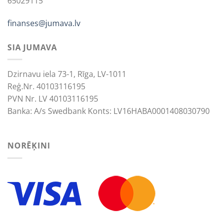
65029115
finanses@jumava.lv
SIA JUMAVA
Dzirnavu iela 73-1, Rīga, LV-1011
Reģ.Nr. 40103116195
PVN Nr. LV 40103116195
Banka: A/s Swedbank Konts: LV16HABA0001408030790
NORĒĶINI