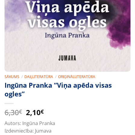
SĀKUMS
/
DAIĻLITERATŪRA
/
ORIĢINĀLLITERATŪRA
Ingūna Pranka “Viņa apēda visas
ogles”
Original
Current
6,30
2,10
€
€
price
price
Autors:
Ingūna Pranka
was:
is:
Izdevniecība:
Jumava
6,30€.
2,10€.