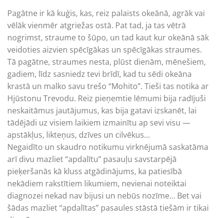
Pagātne ir kā kuģis, kas, reiz palaists okeānā, agrāk vai
vēlāk vienmēr atgriežas ostā. Pat tad, ja tas vētrā
nogrimst, straume to šūpo, un tad kaut kur okeānā sāk
veidoties aizvien spēcīgākas un spēcīgākas straumes.
Tā pagātne, straumes nesta, plūst dienām, mēnešiem,
gadiem, līdz sasniedz tevi brīdī, kad tu sēdi okeāna
krastā un malko savu trešo “Mohito”. Tieši tas notika ar
Hjūstonu Trevodu. Reiz pieņemtie lēmumi bija radījuši
neskaitāmus jautājumus, kas bija gatavi izskanēt, lai
tādējādi uz visiem laikiem izmainītu ap sevi visu —
apstākļus, likteņus, dzīves un cilvēkus…
Negaidīto un skaudro notikumu virknējumā saskatāma
arī divu mazliet “apdalītu” pasauļu savstarpējā
pieķeršanās kā kluss atgādinājums, ka patiesībā
nekādiem rakstītiem likumiem, nevienai noteiktai
diagnozei nekad nav bijusi un nebūs nozīme… Bet vai
šādas mazliet “apdalītas” pasaules stāstā tiešām ir tikai