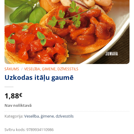
SĀKUMS
/
VESELĪBA, ĢIMENE, DZĪVESSTILS
Uzkodas itāļu gaumē
1,88
€
Nav noliktavā
Kategorija:
Veselība, ģimene, dzīvesstils
Svītru kods:
9789934110986