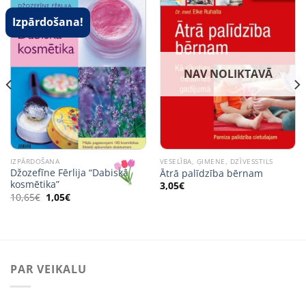
Izpārdošana!
NAV NOLIKTAVĀ
IZPĀRDOŠANA
VESELĪBA, ĢIMENE, DZĪVESSTILS
Džozefīne Fērlija “Dabiskā
Ātrā palīdzība bērnam
kosmētika”
3,05
€
Original
Current
10,65
€
1,05
€
price
price
was:
is:
10,65€.
1,05€.
PAR VEIKALU