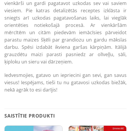
vienkārši un gardi pagatavot uzkodas sev vai saviem
viesiem. Pie katras detalizētās receptes izklāsta ir
sniegts arī uzkodas pagatavošanas laiks, lai vieglāk
orientēties notiekošajā procesā. Ar vienkāršām
mērcītēm un citām piedevām iemācīsies pārveidot
parastu maizes šķēli par grandiozu un gardu mākslas
darbu. Spēsi izdabāt ikviena garšas kārpiņām. Itālijā
grauzdētu maizi parasti pasniedz ar olīveļļu, sāli,
ķiploku un sieru vai dārzeņiem.
Iedvesmojies, gatavo un iepriecini gan sevi, gan savus
viesus! Iespējams, tieši tu nu gatavosi uzkodas biežāk,
nekā agrāk to esi darījis!
SAISTĪTIE PRODUKTI