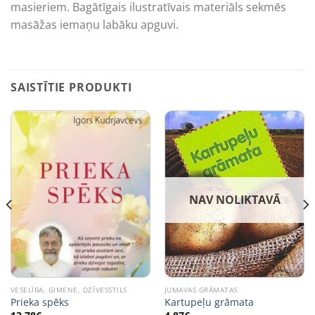
masieriem. Bagātīgais ilustratīvais materiāls sekmēs
masāžas iemaņu labāku apguvi.
SAISTĪTIE PRODUKTI
NAV NOLIKTAVĀ
VESELĪBA, ĢIMENE, DZĪVESSTILS
JUMAVAS GRĀMATAS
Prieka spēks
Kartupeļu grāmata