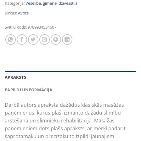
Kategorija:
Veselība, ģimene, dzīvesstils
Birkas:
Avots
Svītru kods:
9789934534607
APRAKSTS
PAPILDU INFORMĀCIJA
Darbā autors apraksta dažādus klasiskās masāžas
paņēmienus, kurus plaši izmanto dažādu slimību
ārstēšanā un slimnieku rehabilitācijā. Masāžas
paņēmieniem dots plašs apraksts, ar mērķi padarīt
saprotamāku un precīzāku to izpildi jaunajiem