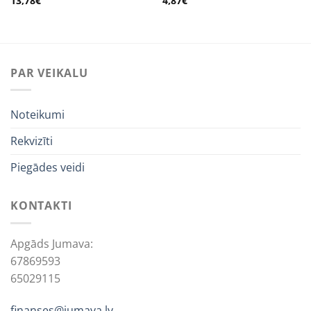
13,78
€
4,87
€
PAR VEIKALU
Noteikumi
Rekvizīti
Piegādes veidi
KONTAKTI
Apgāds Jumava:
67869593
65029115
finanses@jumava.lv