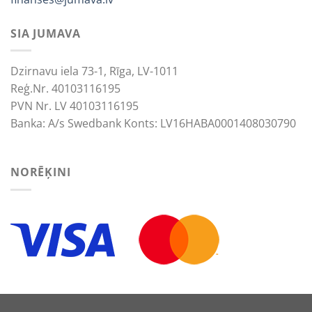
SIA JUMAVA
Dzirnavu iela 73-1, Rīga, LV-1011
Reģ.Nr. 40103116195
PVN Nr. LV 40103116195
Banka: A/s Swedbank Konts: LV16HABA0001408030790
NORĒĶINI
We use cookies to improve your experience.