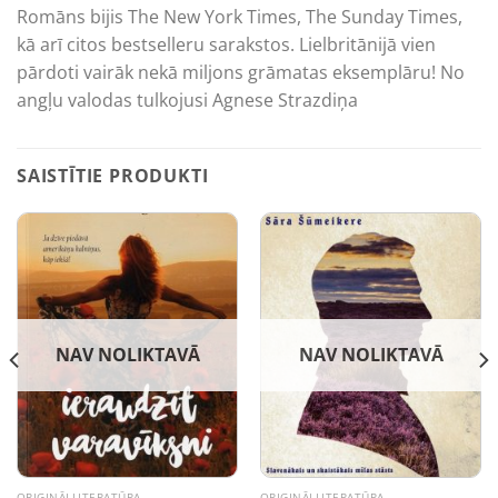
Romāns bijis The New York Times, The Sunday Times,
kā arī citos bestselleru sarakstos. Lielbritānijā vien
pārdoti vairāk nekā miljons grāmatas eksemplāru! No
angļu valodas tulkojusi Agnese Strazdiņa
SAISTĪTIE PRODUKTI
NAV NOLIKTAVĀ
NAV NOLIKTAVĀ
ORIĢINĀLLITERATŪRA
ORIĢINĀLLITERATŪRA