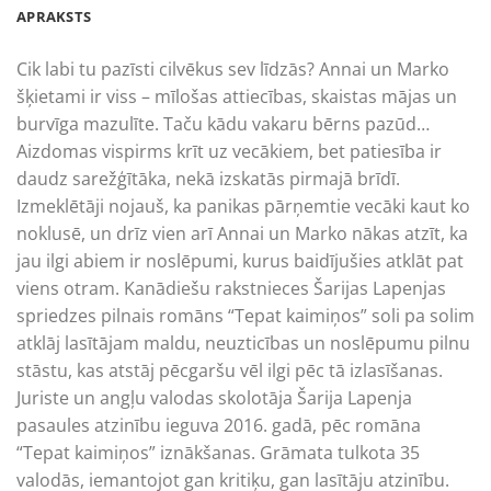
APRAKSTS
Cik labi tu pazīsti cilvēkus sev līdzās? Annai un Marko
šķietami ir viss – mīlošas attiecības, skaistas mājas un
burvīga mazulīte. Taču kādu vakaru bērns pazūd…
Aizdomas vispirms krīt uz vecākiem, bet patiesība ir
daudz sarežģītāka, nekā izskatās pirmajā brīdī.
Izmeklētāji nojauš, ka panikas pārņemtie vecāki kaut ko
noklusē, un drīz vien arī Annai un Marko nākas atzīt, ka
jau ilgi abiem ir noslēpumi, kurus baidījušies atklāt pat
viens otram. Kanādiešu rakstnieces Šarijas Lapenjas
spriedzes pilnais romāns “Tepat kaimiņos” soli pa solim
atklāj lasītājam maldu, neuzticības un noslēpumu pilnu
stāstu, kas atstāj pēcgaršu vēl ilgi pēc tā izlasīšanas.
Juriste un angļu valodas skolotāja Šarija Lapenja
pasaules atzinību ieguva 2016. gadā, pēc romāna
“Tepat kaimiņos” iznākšanas. Grāmata tulkota 35
valodās, iemantojot gan kritiķu, gan lasītāju atzinību.