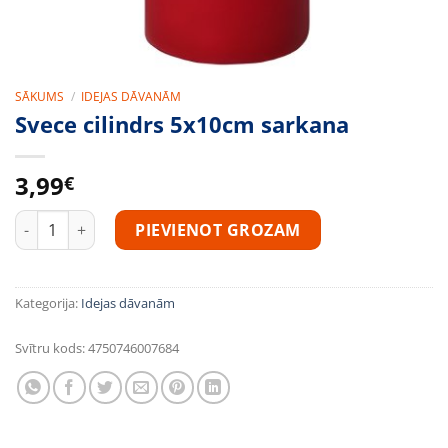
SĀKUMS
/
IDEJAS DĀVANĀM
Svece cilindrs 5x10cm sarkana
3,99
€
Svece cilindrs 5x10cm sarkana daudzums
PIEVIENOT GROZAM
Kategorija:
Idejas dāvanām
Svītru kods:
4750746007684