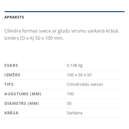
APRAKSTS
Cilindra formas svece ar gludu virsmu sarkanā krāsā.
Izmērs (D x A) 50 x 100 mm.
SVARS
0,148 kg
IZMĒRS
100 x 50 x 50
TIPS
Cilindriskās sveces
AUGSTUMS (MM)
100
DIAMETRS (MM)
50
KRĀSA
Sarkana