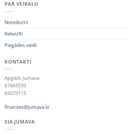
PAR VEIKALU
Noteikumi
Rekvizīti
Piegādes veidi
KONTAKTI
Apgāds Jumava:
67869593
65029115
finanses@jumava.lv
SIA JUMAVA