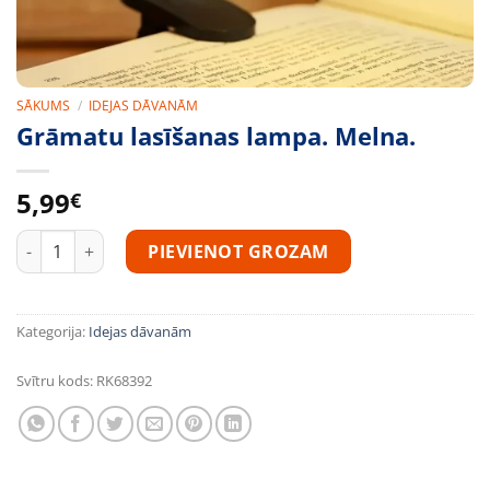
SĀKUMS
/
IDEJAS DĀVANĀM
Grāmatu lasīšanas lampa. Melna.
5,99
€
Grāmatu lasīšanas lampa. Melna. daudzums
PIEVIENOT GROZAM
Kategorija:
Idejas dāvanām
Svītru kods:
RK68392