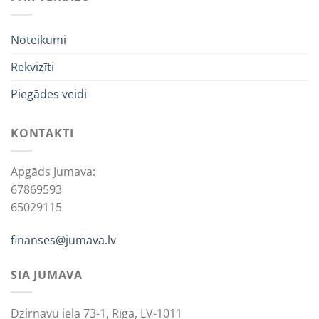
Noteikumi
Rekvizīti
Piegādes veidi
KONTAKTI
Apgāds Jumava:
67869593
65029115
finanses@jumava.lv
SIA JUMAVA
Dzirnavu iela 73-1, Rīga, LV-1011