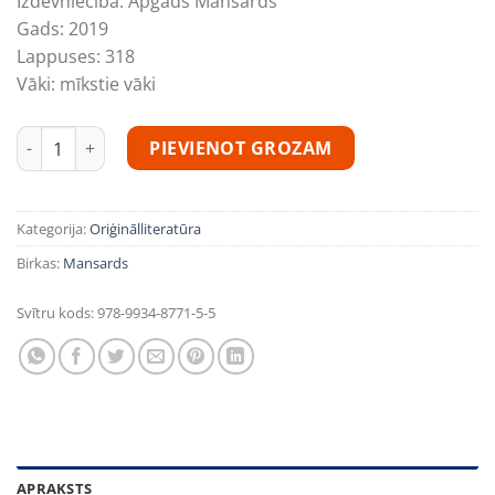
Izdevniecība:
Apgāds Mansards
Gads:
2019
Lappuses:
318
Vāki:
mīkstie vāki
Sekss un vardarbība daudzums
PIEVIENOT GROZAM
Kategorija:
Oriģinālliteratūra
Birkas:
Mansards
Svītru kods:
978-9934-8771-5-5
APRAKSTS