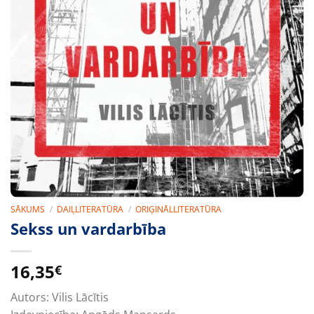
SĀKUMS
/
DAIĻLITERATŪRA
/
ORIĢINĀLLITERATŪRA
Sekss un vardarbība
16,35
€
Autors:
Vilis Lācītis