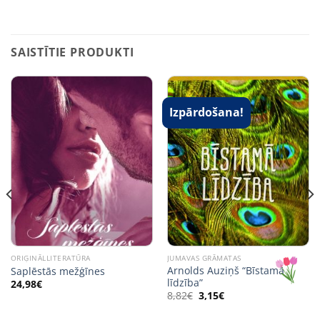
SAISTĪTIE PRODUKTI
Izpārdošana!
ORIĢINĀLLITERATŪRA
JUMAVAS GRĀMATAS
Arnolds Auziņš “Bīstamā
Saplēstās mežģīnes
līdzība”
24,98
€
Original
Current
8,82
€
3,15
€
price
price
was:
is: