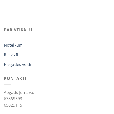
8,82€.
3,15€.
PAR VEIKALU
Noteikumi
Rekvizīti
Piegādes veidi
KONTAKTI
Apgāds Jumava:
67869593
65029115