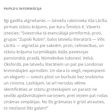
PAPILDU INFORMĀCIJA
Ilgi gaidīta atgriešanās — latviešu rakstnieka Viļa Lācīša
pirmais stāstu krājums, par kuru Šmidzis K. Vāverts
izteicies: “Sviestroka tā esenciālajā pirmformā, proti,
grupas “Zupski Rubin”, balss latviešu literatūrā — Vilis
Lācītis — atgriežas pie saknēm, proti, celtniecības, un
stāstu krājuma turpmākajās daļās paviesojas
pansionātā, praidā, Ņūmeksikas tuksnesī, Velsā,
Oksfordā, pie latviešu literātiem un pat pie Londonas
kriminālajām aprindām. Un dara to viegli, nepiespiesti
un eleganti — sviests plūst un burbuļo bez snobisma
un cinisma. Lasītājam, lai arī nerodas vēlme
identificēties ar stāstu groteskajiem un parasti ne
sevišķi apdāvinātajiem varoņiem, pret viņiem pat rodas
zināmas simpātijas. No šīs grāmatas ir grūti atrauties,
to neizlasot līdz galam!”