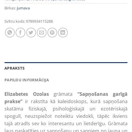
Birkas:
jumava
Svītru kods:
9789934115288
APRAKSTS
PAPILDU INFORMĀCIJA
Elizabetes Ozolas
grāmata
“Sapņošanas garīgā
prakse”
ir rakstīta kā kaleidoskops, kurā sapņošana
skatāma fiziskajā, psiholoģiskajā un ezotēriskajā
spogulī, neuzspiežot noteiktu viedokli, tāpēc ikviens
tajā atradīs sev ko interesantu un lietderīgu. Grāmata
ļaus paskatīties uz sapņošanu un sapņiem no jauna un