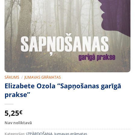
SĀKUMS
/
JUMAVAS GRĀMATAS
Elizabete Ozola “Sapņošanas garīgā
prakse”
5,25
€
Nav noliktavā
Kategorijas:
IZPĀRDOŠANA
,
Jumavas grāmatas