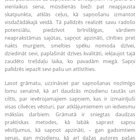
vienlaikus sena, mūsdienās bieži pat neapjausta
skatpunkta, atklās ceļus, kā sapņošanu izmantot
visdažādākajā veidā. Tā palīdzēs realizēt savu radošo
potenciālu, piedzīvot brīnišķīgas, vārdiem
neaprakstāmas sajūtas, sapņot apzināti, cīnīties pret
nakts murgiem, smelties spēku nomoda dzīvei,
dziedināt sevi, paplašināt dzīves kvalitāti, iekļaujot tajā
zaudēto trešdaļu laika, ko pavadām miegā. Sapņi
palīdzēs iepazīt sevi pašu un attīstīties.
Lasot grāmatu, uzzināsiet par sapņošanas nozīmīgo
lomu senatnē, kā arī daudzās mūsdienu tautās un
ciltīs, par ievērojamajiem sapņiem, kas ir izmainījuši
visas cilvēces vēsturi, par atklājumiemem un iedvesmu
mākslas darbiem. Grāmatā ir sniegtas daudzas
praktiskas metodes, kā labāk saprast sapņu
vēstījumus, kā sapņot apzināti, – gan gadsimtiem
senas, gan mūsdienu, kā arī dažas autores pašas