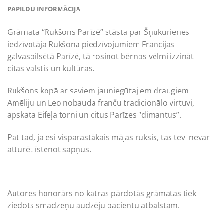
PAPILDU INFORMĀCIJA
Grāmata “Rukšons Parīzē” stāsta par Šņukurienes
iedzīvotāja Rukšona piedzīvojumiem Francijas
galvaspilsētā Parīzē, tā rosinot bērnos vēlmi izzināt
citas valstis un kultūras.
Rukšons kopā ar saviem jauniegūtajiem draugiem
Amēliju un Leo nobauda franču tradicionālo virtuvi,
apskata Eifeļa torni un citus Parīzes “dimantus”.
Pat tad, ja esi visparastākais mājas ruksis, tas tevi nevar
atturēt īstenot sapņus.
Autores honorārs no katras pārdotās grāmatas tiek
ziedots smadzeņu audzēju pacientu atbalstam.