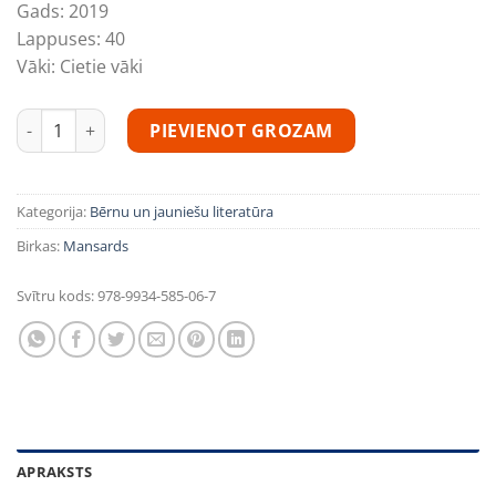
Gads:
2019
Lappuses:
40
Vāki:
Cietie vāki
Rukšons Parīzē Jaunums Ceļvedis bērniem daudzums
PIEVIENOT GROZAM
Kategorija:
Bērnu un jauniešu literatūra
Birkas:
Mansards
Svītru kods:
978-9934-585-06-7
APRAKSTS