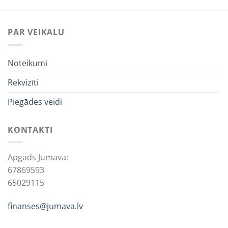
PAR VEIKALU
Noteikumi
Rekvizīti
Piegādes veidi
KONTAKTI
Apgāds Jumava:
67869593
65029115
finanses@jumava.lv