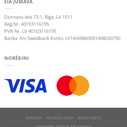
SIA JUMAVA
Dzirnavu iela 73-1, Rīga, LV-1011
Reģ.Nr. 40103116195
PVN Nr. LV 40103116195
Banka: A/s Swedbank Konts: LV16HABA0001408030790
NORĒĶINI
REKVIZĪTI
PIEGĀDES VEIDI
MANS KONTS
We use cookies to improve your experience.
Copyright 2020 © SIA Jumava