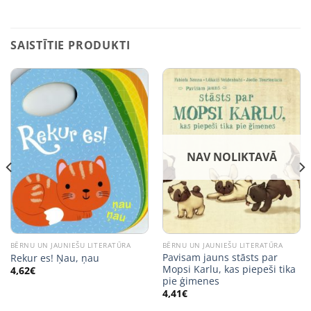
SAISTĪTIE PRODUKTI
NAV NOLIKTAVĀ
BĒRNU UN JAUNIEŠU LITERATŪRA
BĒRNU UN JAUNIEŠU LITERATŪRA
Pavisam jauns stāsts par
Rekur es! Ņau, ņau
Mopsi Karlu, kas piepeši tika
4,62
€
pie ģimenes
4,41
€