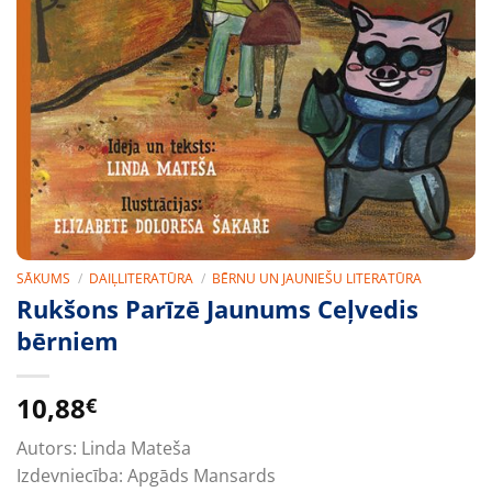
SĀKUMS
/
DAIĻLITERATŪRA
/
BĒRNU UN JAUNIEŠU LITERATŪRA
Rukšons Parīzē Jaunums Ceļvedis
bērniem
10,88
€
Autors:
Linda Mateša
Izdevniecība:
Apgāds Mansards