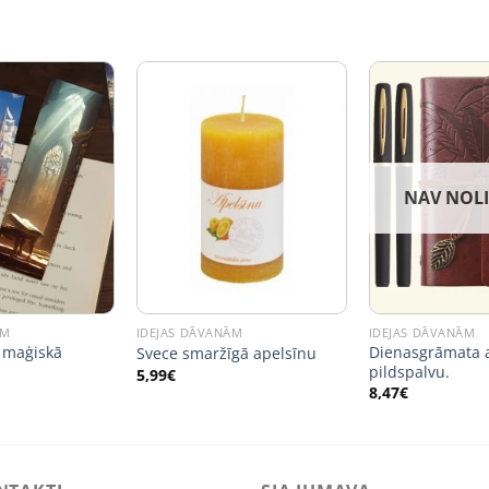
NAV NOL
ĀM
IDEJAS DĀVANĀM
IDEJAS DĀVANĀM
 maģiskā
Dienasgrāmata 
Svece smaržīgā apelsīnu
pildspalvu.
5,99
€
8,47
€