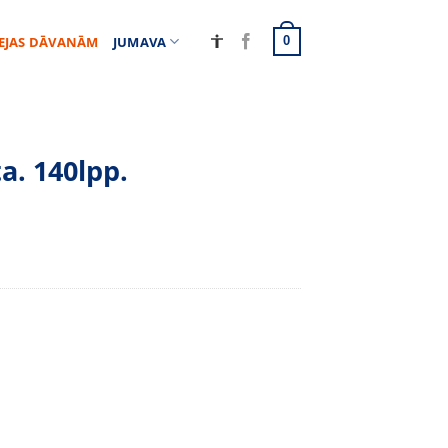
EJAS DĀVANĀM
JUMAVA
0
a. 140lpp.