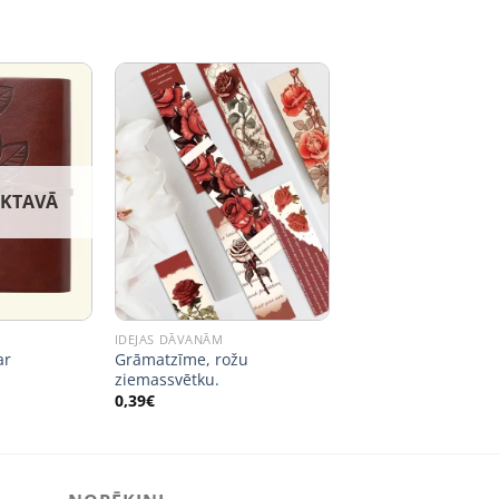
IKTAVĀ
IDEJAS DĀVANĀM
ar
Grāmatzīme, rožu
ziemassvētku.
0,39
€