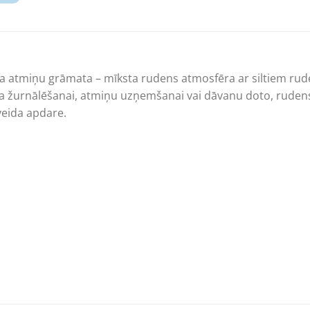
da atmiņu grāmata – mīksta rudens atmosfēra ar siltiem rud
rota žurnālēšanai, atmiņu uzņemšanai vai dāvanu doto, rude
lveida apdare.