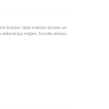
ens krāsām, latte mākslas dizainu un
ns dekorācijas mājām, žurnāla atmiņu