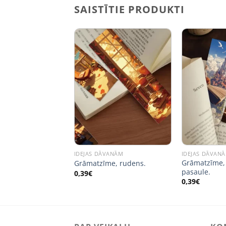
SAISTĪTIE PRODUKTI
VANĀM
IDEJAS DĀVANĀM
IDEJAS DĀVAN
s albūms. 14,78
Grāmatzīme,
Grāmatzīme, rudens.
9 cm.
pasaule.
0,39
€
0,39
€