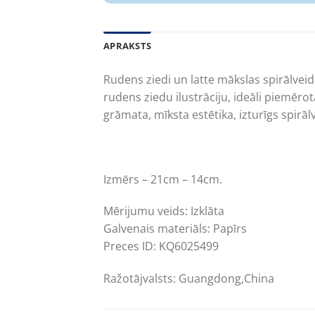
APRAKSTS
Rudens ziedi un latte mākslas spirālvei
rudens ziedu ilustrāciju, ideāli piemē
grāmata, mīksta estētika, izturīgs spirā
Izmērs – 21cm – 14cm.
Mērijumu veids: Izklāta
Galvenais materiāls: Papīrs
Preces ID: KQ6025499
Ražotājvalsts: Guangdong,China