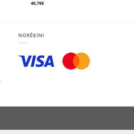
40,78
€
NORĒĶINI
:
ECT