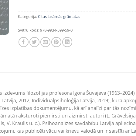
Kategorija:
Citas lasāmās grāmatas
Svītru kods:
978-9934-599-59-0
is izdevums filozofijas profesora Igora Šuvajeva (1963–2024)
Latvijā, 2012; Individuālpsiholoģija Latvijā, 2019), kurā apko
līzes izplatības dokumentējumu, kā arī analīzi par tās no
atā raksturoti piemirsti un aizmirsti autori (L. Grāvelsiņa,
s, V. Kraulis u. c.). Psihoanalīzes savdabību Latvijā apliecina
jumi, kas publicēti vācu vai krievu valodā un ir saistīti ar La