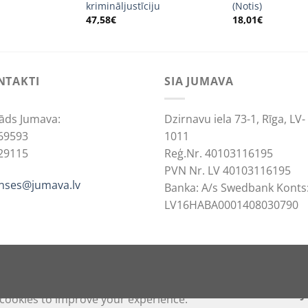
krimināljustīciju
(Notis)
47,58
€
18,01
€
NTAKTI
SIA JUMAVA
āds Jumava:
Dzirnavu iela 73-1, Rīga, LV-
69593
1011
29115
Reģ.Nr. 40103116195
PVN Nr. LV 40103116195
anses@jumava.lv
Banka: A/s Swedbank Konts
LV16HABA0001408030790
ACCEPT
REJ
cookies to improve your experience.