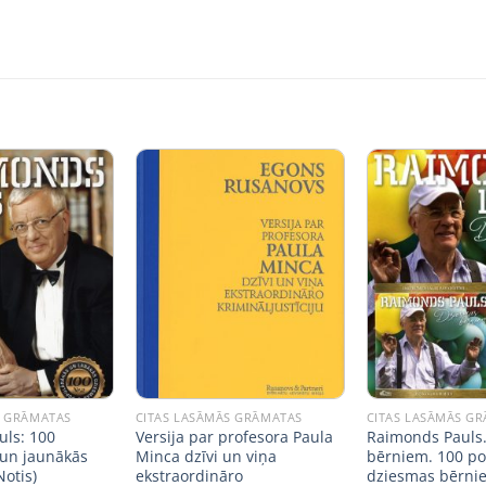
S GRĀMATAS
CITAS LASĀMĀS GRĀMATAS
CITAS LASĀMĀS G
ls: 100
Versija par profesora Paula
Raimonds Pauls
un jaunākās
Minca dzīvi un viņa
bērniem. 100 po
otis)
ekstraordināro
dziesmas bērni