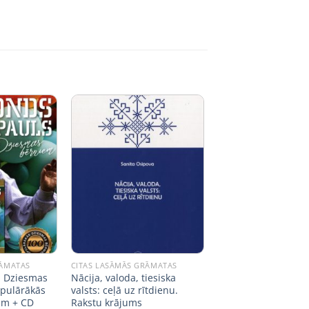
RĀMATAS
CITAS LASĀMĀS GRĀMATAS
. Dziesmas
Nācija, valoda, tiesiska
pulārākās
valsts: ceļā uz rītdienu.
em + CD
Rakstu krājums