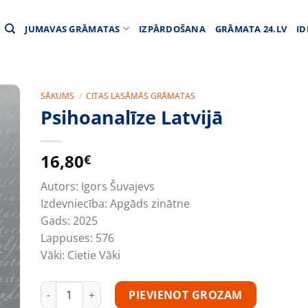
JUMAVAS GRĀMATAS
IZPĀRDOŠANA
GRĀMATA 24.LV
ID
SĀKUMS
/
CITAS LASĀMĀS GRĀMATAS
Psihoanalīze Latvijā
16,80
€
Autors:
Igors Šuvajevs
Izdevniecība:
Apgāds zinātne
Gads:
2025
Lappuses:
576
Vāki:
Cietie Vāki
Psihoanalīze Latvijā daudzums
PIEVIENOT GROZAM