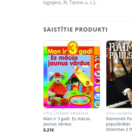
Izgojevs, N. Tasins u. c.).
SAISTĪTIE PRODUKTI
šana!
 NOLIKTAVĀ
ĀMĀS GRĀMATAS
CITAS LASĀMĀS GRĀMATAS
CITAS LASĀMĀ
 dabas līdzekļi
Man ir 3 gadi. Es mācos
Raimonds Pau
elībai
jaunus vārdus
populārākās 
dziesmas 2 (N
ginal
Current
0
€
5,21
€