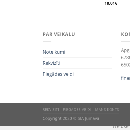
ce
price
18,01
€
:
is:
8€.
4,00€.
PAR VEIKALU
KO
Apg
Noteikumi
678
Rekvizīti
650
Piegādes veidi
fin
REKVIZĪTI
PIEGĀDES VEIDI
MANS KONTS
Copyright 2020 © SIA Jumava
We use 