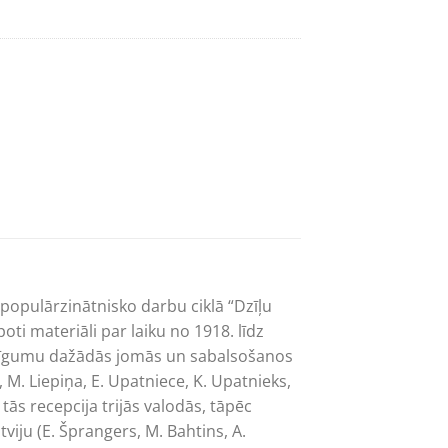
 populārzinātnisko darbu ciklā “Dzīļu
poti materiāli par laiku no 1918. līdz
zīmīgumu dažādās jomās un sabalsošanos
 M. Liepiņa, E. Upatniece, K. Upatnieks,
 tās recepcija trijās valodās, tāpēc
tviju (E. Šprangers, M. Bahtins, A.