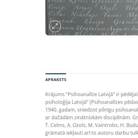
APRAKSTS
Krājums “Psihoanalīze Latvijā” ir pēdēja
psiholoģija Latvijā” (Psihoanalīzes pēdas 
1940. gadam, sniedzot pilnīgu psihoana
ar dažādām zinātniskām disciplīnām. Grām
T. Celms, A. Ozols, M. Vaintrobs, H. Budul
grāmatā iekļauti arī to autoru darbu tulko