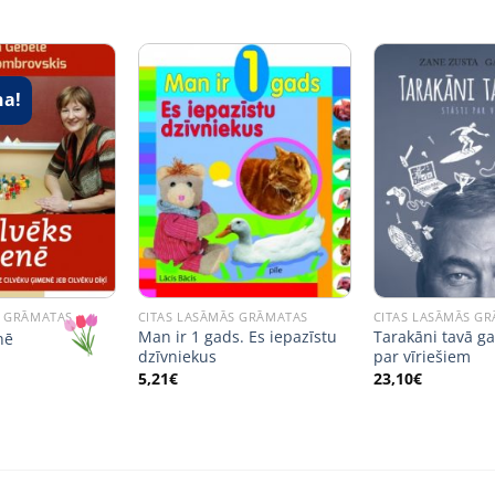
na!
S GRĀMATAS
CITAS LASĀMĀS GRĀMATAS
CITAS LASĀMĀS G
Man ir 1 gads. Es iepazīstu
Tarakāni tavā gal
nē
dzīvniekus
par vīriešiem
al
urrent
rice
5,21
€
23,10
€
s:
,00€.