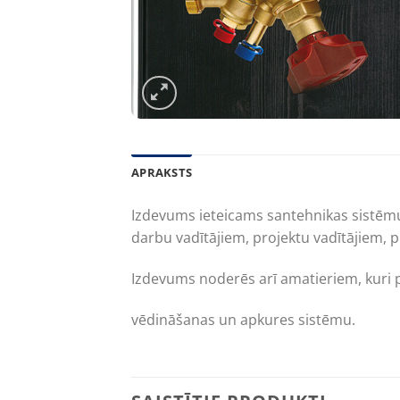
APRAKSTS
Izdevums ieteicams santehnikas sistēmu 
darbu vadītājiem, projektu vadītājiem, 
Izdevums noderēs arī amatieriem, kuri
vēdināšanas un apkures sistēmu.