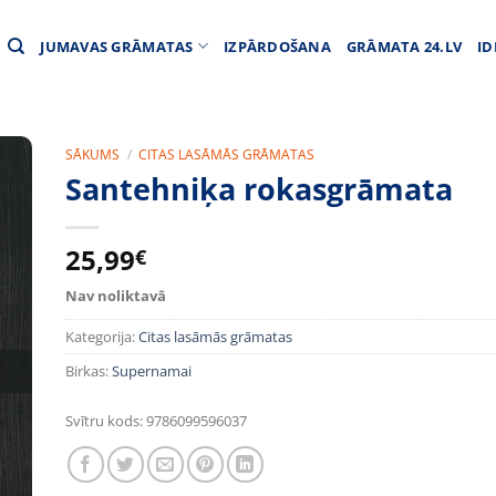
JUMAVAS GRĀMATAS
IZPĀRDOŠANA
GRĀMATA 24.LV
ID
SĀKUMS
/
CITAS LASĀMĀS GRĀMATAS
Santehniķa rokasgrāmata
25,99
€
Nav noliktavā
Kategorija:
Citas lasāmās grāmatas
Birkas:
Supernamai
Svītru kods:
9786099596037