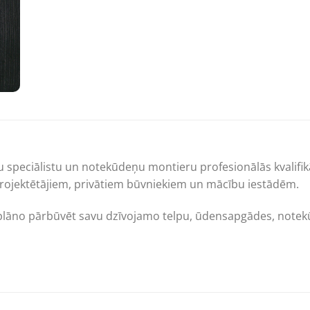
speciālistu un notekūdeņu montieru profesionālās kvalifikā
projektētājiem, privātiem būvniekiem un mācību iestādēm.
 plāno pārbūvēt savu dzīvojamo telpu, ūdensapgādes, note