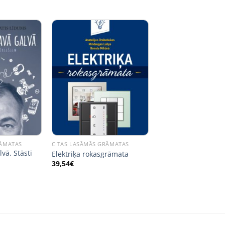
RĀMATAS
CITAS LASĀMĀS GRĀMATAS
vā. Stāsti
Elektriķa rokasgrāmata
39,54
€