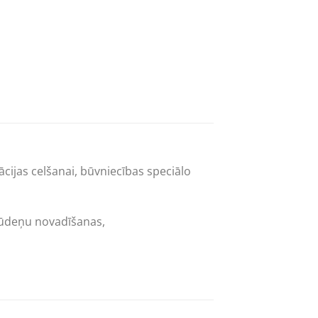
cijas celšanai, būvniecības speciālo
kūdeņu novadīšanas,