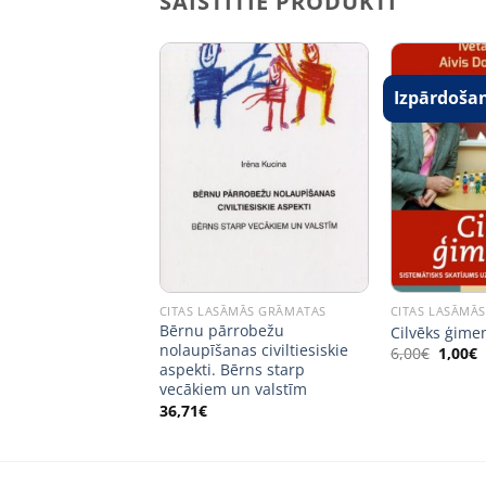
SAISTĪTIE PRODUKTI
šana!
Izpārdoša
 NOLIKTAVĀ
ĀMĀS GRĀMATAS
CITAS LASĀMĀS GRĀMATAS
CITAS LASĀMĀ
 dabas līdzekļi
Bērnu pārrobežu
Cilvēks ģime
elībai
nolaupīšanas civiltiesiskie
Origin
C
6,00
€
1,00
€
price
p
aspekti. Bērns starp
ginal
Current
0
€
was:
i
ce
price
vecākiem un valstīm
6,00€.
1
:
is:
36,71
€
8€.
4,00€.