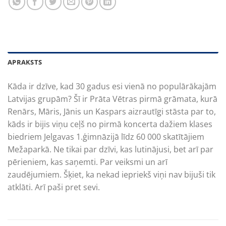
APRAKSTS
Kāda ir dzīve, kad 30 gadus esi vienā no populārākajām
Latvijas grupām? Šī ir Prāta Vētras pirmā grāmata, kurā
Renārs, Māris, Jānis un Kaspars aizrautīgi stāsta par to,
kāds ir bijis viņu ceļš no pirmā koncerta dažiem klases
biedriem Jelgavas 1.ģimnāzijā līdz 60 000 skatītājiem
Mežaparkā. Ne tikai par dzīvi, kas lutinājusi, bet arī par
pērieniem, kas saņemti. Par veiksmi un arī
zaudējumiem. Šķiet, ka nekad iepriekš viņi nav bijuši tik
atklāti. Arī paši pret sevi.