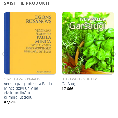
SAISTĪTIE PRODUKTI
CITAS LASĀMĀS GRĀMATAS
CITAS LASĀMĀS GRĀMATAS
Versija par profesora Paula
Garšaugi
Minca dzīvi un viņa
17,66
€
ekstraordināro
krimināljustīciju
47,58
€