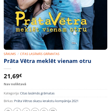
SĀKUMS
/
CITAS LASĀMĀS GRĀMATAS
Prāta Vētra meklēt vienam otru
21,69
€
Nav noliktavā
Kategorija:
Citas lasāmās grāmatas
Birkas:
Prāta Vētras skaņu ierakstu kompānija 2021