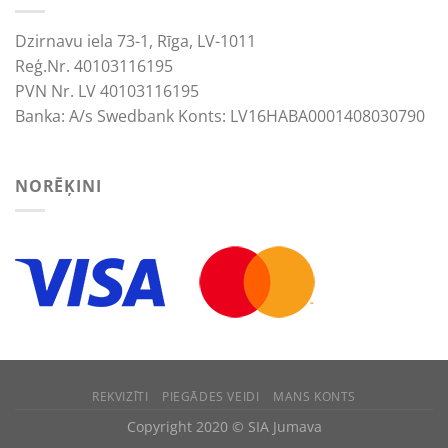
Dzirnavu iela 73-1, Rīga, LV-1011
Reģ.Nr. 40103116195
PVN Nr. LV 40103116195
Banka: A/s Swedbank Konts: LV16HABA0001408030790
NORĒĶINI
We use cookies to improve your experience.
ACCEPT
REJECT
REKVIZĪTI
PIEGĀDES VEIDI
MANS KONTS
Copyright 2020 © SIA Jumava