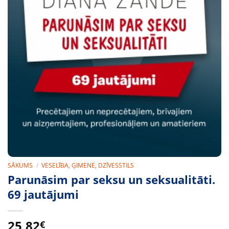
SĀKUMS
/
VESELĪBA, ĢIMENE, DZĪVESSTILS
Parunāsim par seksu un seksualitāti.
69 jautājumi
25,82
€