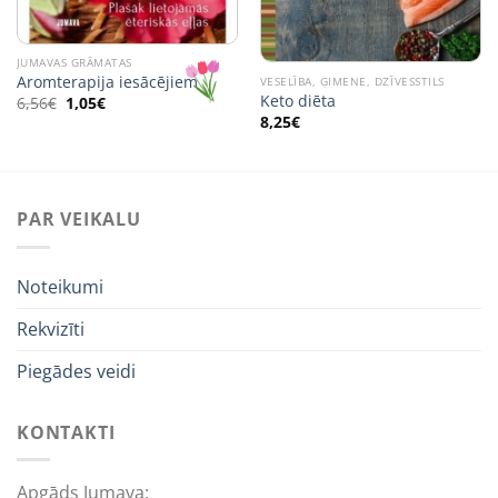
JUMAVAS GRĀMATAS
Aromterapija iesācējiem
VESELĪBA, ĢIMENE, DZĪVESSTILS
Keto diēta
Original
Current
6,56
€
1,05
€
price
price
8,25
€
was:
is:
6,56€.
1,05€.
PAR VEIKALU
Noteikumi
Rekvizīti
Piegādes veidi
KONTAKTI
Apgāds Jumava: