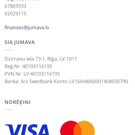
67869593
65029115
finanses@jumava.lv
SIA JUMAVA
Dzirnavu iela 73-1, Rīga, LV-1011
Reģ.Nr. 40103116195
PVN Nr. LV 40103116195
Banka: A/s Swedbank Konts: LV16HABA0001408030790
NORĒĶINI