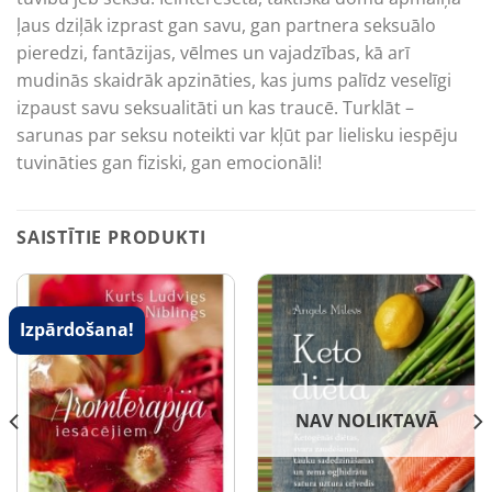
ļaus dziļāk izprast gan savu, gan partnera seksuālo
pieredzi, fantāzijas, vēlmes un vajadzības, kā arī
mudinās skaidrāk apzināties, kas jums palīdz veselīgi
izpaust savu seksualitāti un kas traucē. Turklāt –
sarunas par seksu noteikti var kļūt par lielisku iespēju
tuvināties gan fiziski, gan emocionāli!
SAISTĪTIE PRODUKTI
Izpārdošana!
NAV NOLIKTAVĀ