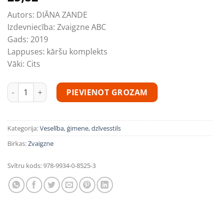
Autors:
DIĀNA ZANDE
Izdevniecība:
Zvaigzne ABC
Gads:
2019
Lappuses:
kāršu komplekts
Vāki:
Cits
Parunāsim par seksu un seksualitāti. 69 jautājumi daudzums
PIEVIENOT GROZAM
Kategorija:
Veselība, ģimene, dzīvesstils
Birkas:
Zvaigzne
Svītru kods:
978-9934-0-8525-3