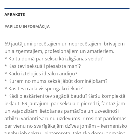
APRAKSTS
PAPILDU INFORMĀCIJA
69 jautājumi precētajiem un neprecētajiem, brīvajiem
un aizņemtajiem, profesionāļiem un amatieriem.
* Ko tu domā par seksu kā izlīgšanas veidu?
* Kas tevi seksuāli piesaista manī?
* Kādu iztēlojies ideālu randiņu?
* Kuram no mums seksā jābūt dominējošam?
* Kas tevī rada visspēcīgāko iekāri?
* Kādi pieskārieni tev sagādā baudu?Kāršu komplektā
iekļauti 69 jautājumi par seksuālo pieredzi, fantāzijām
un vajadzībām, lietošanas pamācība un uzvedinoši
atbilžu varianti.Sarunu uzdevums ir rosināt pārdomas
par vienu no svarīgākajām dzīves jomām – ķermenisko
tuvību jeb seksu. Ieinteresēta, taktiska domu apmaiņa