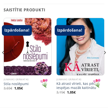
SAISTĪTIE PRODUKTI
Izpārdošana!
Izpārdošana!
JUMAVAS GRĀMATAS
JUMAVAS GRĀMATAS
Kā atrast vīrieti, kas pēc
Stila noslēpumi
iespējas mazāk kaitinātu
Original
Current
3,65
€
1,05
€
price
price
Original
Current
3,15
€
1,05
€
was:
is:
price
price
3,65€.
1,05€.
was:
is:
3,15€.
1,05€.