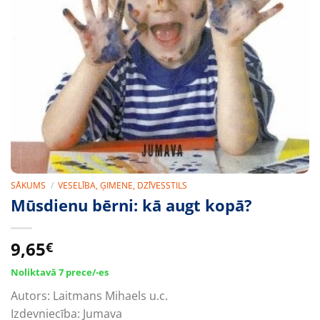
SĀKUMS
/
VESELĪBA, ĢIMENE, DZĪVESSTILS
Mūsdienu bērni: kā augt kopā?
9,65
€
Noliktavā 7 prece/-es
Autors:
Laitmans Mihaels u.c.
Izdevniecība:
Jumava