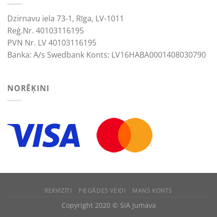
Dzirnavu iela 73-1, Rīga, LV-1011
Reģ.Nr. 40103116195
PVN Nr. LV 40103116195
Banka: A/s Swedbank Konts: LV16HABA0001408030790
NORĒĶINI
REKVIZĪTI
PIEGĀDES VEIDI
MANS KONTS
We use cookies to improve your experience.
Copyright 2020 © SIA Jumava
ACCEPT
REJECT