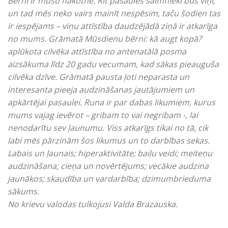
Bērni ir mūsu nākotne. Rīt pasaules saimnieki būs viņi,
un tad mēs neko vairs mainīt nespēsim, taču šodien tas
ir iespējams – viņu attīstība daudzējādā ziņā ir atkarīga
no mums. Grāmatā Mūsdienu bērni: kā augt kopā?
aplūkota cilvēka attīstība no antenatālā posma
aizsākuma līdz 20 gadu vecumam, kad sākas pieauguša
cilvēka dzīve. Grāmatā pausta ļoti neparasta un
interesanta pieeja audzināšanas jautājumiem un
apkārtējai pasaulei. Runa ir par dabas likumiem, kurus
mums vajag ievērot – gribam to vai negribam -, lai
nenodarītu sev ļaunumu. Viss atkarīgs tikai no tā, cik
labi mēs pārzinām šos likumus un to darbības sekas.
Labais un ļaunais; hiperaktivitāte; baiļu veidi; meiteņu
audzināšana; cieņa un novērtējums; vecākie audzina
jaunākos; skaudība un vardarbība; dzimumbrieduma
sākums.
No krievu valodas tulkojusi Valda Brazauska.