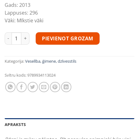
Gads:
2013
Lappuses:
296
Vāki:
Mīkstie vāki
Mūsdienu bērni: kā augt kopā? daudzums
PIEVIENOT GROZAM
Kategorija:
Veselība, ģimene, dzīvesstils
Svītru kods:
9789934113024
APRAKSTS