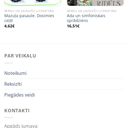
BĒRNU UN JAUNIEŠU LITERATŪRA
BĒRNU UN JAUNIEŠU LITERATŪRA
Mazuļa pasaule. Dosimies
Ada un simfoniskais
ceļā!
sprādziens
4,62
€
16,51
€
PAR VEIKALU
Noteikumi
Rekvizīti
Piegādes veidi
KONTAKTI
Apgāds Jumava: