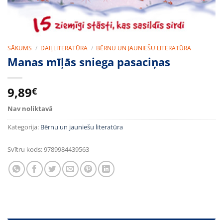
SĀKUMS
/
DAIĻLITERATŪRA
/
BĒRNU UN JAUNIEŠU LITERATŪRA
Manas mīļās sniega pasaciņas
9,89
€
Nav noliktavā
Kategorija:
Bērnu un jauniešu literatūra
Svītru kods:
9789984439563