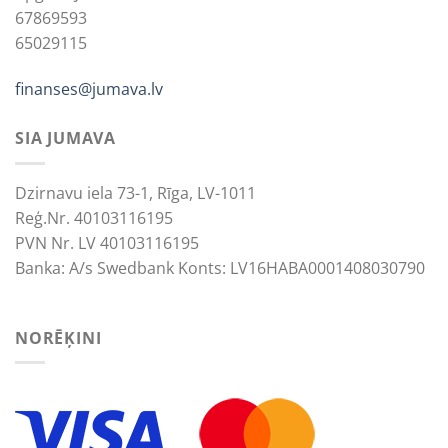
67869593
65029115
finanses@jumava.lv
SIA JUMAVA
Dzirnavu iela 73-1, Rīga, LV-1011
Reģ.Nr. 40103116195
PVN Nr. LV 40103116195
Banka: A/s Swedbank Konts: LV16HABA0001408030790
NORĒĶINI