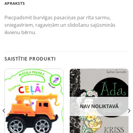
APRAKSTS
Piecpadsmit burvīgas pasaciņas par rīta sarmu,
sniegavīriem, ragaviņām un slidošanu sajūsminās
ikvienu bērnu.
SAISTĪTIE PRODUKTI
NAV NOLIKTAVĀ