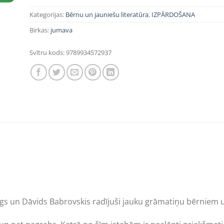
Kategorijas:
Bērnu un jauniešu literatūra
,
IZPĀRDOŠANA
Birkas:
jumava
Svītru kods:
9789934572937
ergs un Dāvids Babrovskis radījuši jauku grāmatiņu bērniem