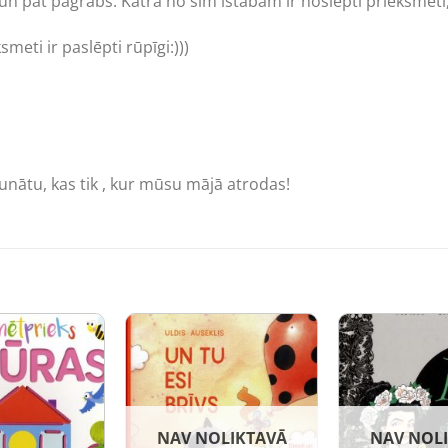
a un pat pagrabs. Katrā no šīm istabām ir noslēpti priekšmeti,
meti ir paslēpti rūpīgi:)))
unātu, kas tik , kur mūsu mājā atrodas!
NAV NOLIKTAVĀ
NAV NOL