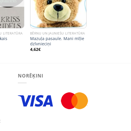
U LITERATŪRA
BĒRNU UN JAUNIEŠU LITERATŪRA
kais
Mazuļa pasaule. Mani mīļie
dzīvnieciņi
4,62
€
NORĒĶINI
: