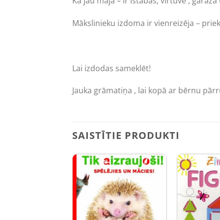
Kā jau mājā – ir istabas, virtuve , garāž
Mākslinieku izdoma ir vienreizēja – prieks
Lai izdodas sameklēt!
Jauka grāmatiņa , lai kopā ar bērnu pārr
SAISTĪTIE PRODUKTI