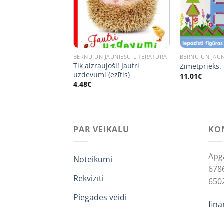
JAUNIEŠU LITERATŪRA
BĒRNU UN JAUNIEŠU LITERATŪRA
BĒRNU UN JAUN
imijs un ledus
Tik aizraujoši! Jautri
Zīmētprieks.
uzdevumi (ezītis)
11,01
€
4,48
€
PAR VEIKALU
KO
Apg
Noteikumi
678
Rekvizīti
650
Piegādes veidi
fin