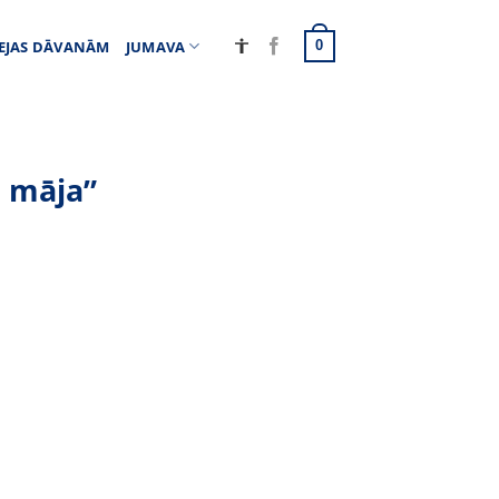
EJAS DĀVANĀM
JUMAVA
0
a māja”