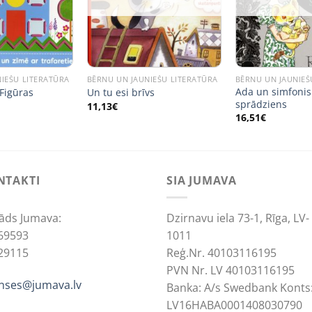
IEŠU LITERATŪRA
BĒRNU UN JAUNIEŠU LITERATŪRA
BĒRNU UN JAUNIEŠ
Ada un simfonis
 Figūras
Un tu esi brīvs
sprādziens
11,13
€
16,51
€
NTAKTI
SIA JUMAVA
āds Jumava:
Dzirnavu iela 73-1, Rīga, LV-
69593
1011
29115
Reģ.Nr. 40103116195
PVN Nr. LV 40103116195
anses@jumava.lv
Banka: A/s Swedbank Konts
LV16HABA0001408030790