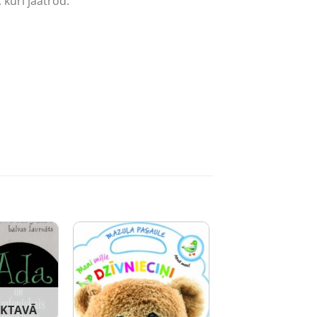
 kuri jāatrod.
IKTAVĀ