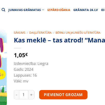
JUMAVAS GRĀMATAS
IZPĀRDOŠANA
GRĀMATA 24.LV
ID
SĀKUMS
/
DAIĻLITERATŪRA
/
BĒRNU UN JAUNIEŠU LITERATŪRA
Kas meklē – tas atrod! “Man
1,05
€
Izdevniecība:
Liegra
Gads:
2024
Lappuses:
16
Vāki:
mv
Kas meklē - tas atrod! "Mana māja" daudzums
PIEVIENOT GROZAM