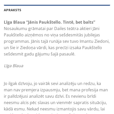
APRAKSTS
Līga Blaua “Jānis Paukštello. Tintē, bet balts”
Nosaukumu grāmatai par Dailes teātra aktieri Jāni
Paukštello aizņēmos no viņa sešdesmitās jubilejas
programmas. Jānis tajā runāja sev tuvo Imantu Ziedoni,
un šie ir Ziedoņa vārdi, kas precīzi izsaka Paukštello
sešdesmit gadu gājumu šajā pasaulē.
Līga Blaua
Jo ilgak dzīvoju, jo vairāk sevi analizēju un redzu, ka
man nav premjera izpausmju, bet mana profesija man
ir palīdzējusi analizēt savu dzīvi. Es nevienu brīdi
neesmu alcis pēc slavas un vienmēr sapratis situāciju,
kādā esmu. Nekad neesmu izmantojis savu vārdu, lai