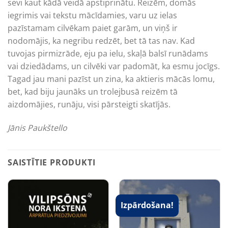
sevi kaut kādā veidā apstiprinātu. Reizēm, domās
iegrimis vai tekstu mācīdamies, varu uz ielas
pazīstamam cilvēkam paiet garām, un viņš ir
nodomājis, ka negribu redzēt, bet tā tas nav. Kad
tuvojas pirmizrāde, eju pa ielu, skaļā balsī runādams
vai dziedādams, un cilvēki var padomāt, ka esmu jocīgs.
Tagad jau mani pazīst un zina, ka aktieris mācās lomu,
bet, kad biju jaunāks un trolejbusā reizēm tā
aizdomājies, runāju, visi pārsteigti skatījās.
Jānis Paukštello
SAISTĪTIE PRODUKTI
Izpārdošana!