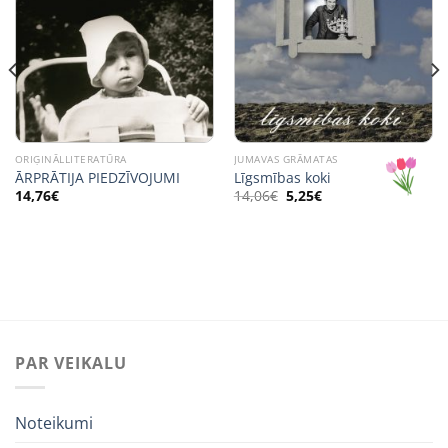
ORIĢINĀLLITERATŪRA
JUMAVAS GRĀMATAS
ĀRPRĀTIJA PIEDZĪVOJUMI
Līgsmības koki
Original
Current
14,76
€
14,06
€
5,25
€
price
price
was:
is:
14,06€.
5,25€.
PAR VEIKALU
Noteikumi