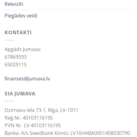
Rekvizīti
Piegādes veidi
KONTAKTI
Apgāds Jumava:
67869593
65029115
finanses@jumava.lv
SIA JUMAVA
Dzirnavu iela 73-1, Rīga, LV-1011
Reģ.Nr. 40103116195
PVN Nr. LV 40103116195
Banka: A/s Swedbank Konts: LV16HABA0001408030790