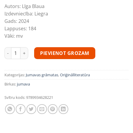
Autors:
Līga Blaua
Izdevniecība:
Liegra
Gads:
2024
Lappuses:
184
Vāki:
mv
Līga Blaua “Jānis Paukštello. Tintē, bet balts" daudzums
PIEVIENOT GROZAM
Kategorijas:
Jumavas grāmatas
,
Oriģinālliteratūra
Birkas:
jumava
Svītru kods:
9789934628221