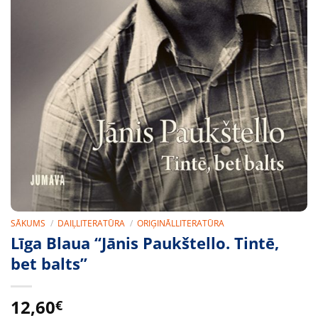
SĀKUMS
/
DAIĻLITERATŪRA
/
ORIĢINĀLLITERATŪRA
Līga Blaua “Jānis Paukštello. Tintē,
bet balts”
12,60
€