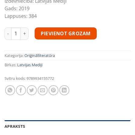
Izdevniecība:
Latvijas Mediji
Gads:
2019
Lappuses:
384
Kliedziens no debesīm 2 - Asaras debesīs daudzums
PIEVIENOT GROZAM
Kategorija:
Oriģinālliteratūra
Birkas:
Latvijas Mediji
Svītru kods:
9789934155772
APRAKSTS