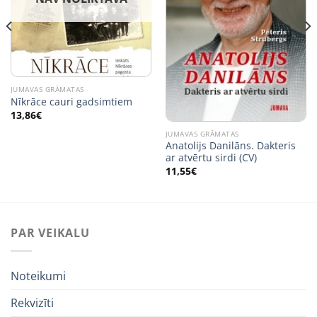
JUMAVAS GRĀMATAS
Nīkrāce cauri gadsimtiem
13,86
€
JUMAVAS GRĀMATAS
Anatolijs Danilāns. Dakteris
ar atvērtu sirdi (CV)
11,55
€
PAR VEIKALU
Noteikumi
Rekvizīti