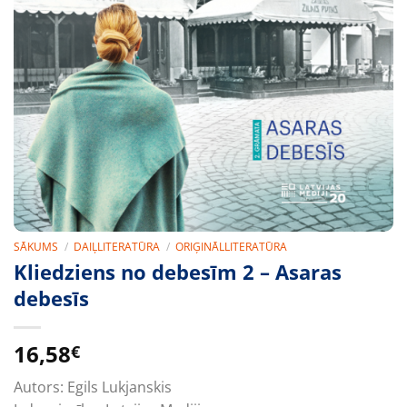
SĀKUMS
/
DAIĻLITERATŪRA
/
ORIĢINĀLLITERATŪRA
Kliedziens no debesīm 2 – Asaras
debesīs
16,58
€
Autors:
Egils Lukjanskis