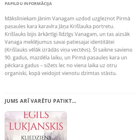
PAPILDU INFORMĀCIJA
Māksliniekam Jānim Vanagam uzdod uzgleznot Pirmā
pasaules kara karavīra Jāņa Krišlauka portretu.
Krišlauks bijis ārkārtīgi līdzīgs Vanagam, un tas aizsāk
Vanaga meklējumus savai patiesajai identitātei
(Krišlauks vēlāk izrādās viņa vectēvs). Šī saikne savieno
90. gadus, mazdēla laiku, un Pirmā pasaules kara un
pēckara gadus – sižets lec no viena laika uz otru
organiski, kopā veidojot vienotu dzimtas stāstu.
JUMS ARĪ VARĒTU PATIKT…