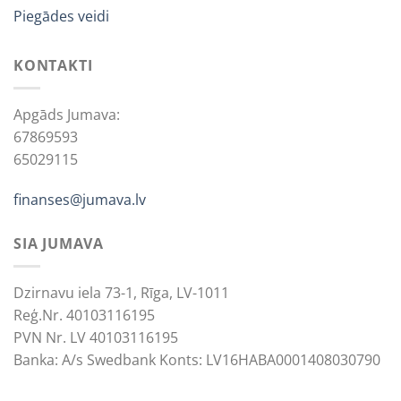
Piegādes veidi
KONTAKTI
Apgāds Jumava:
67869593
65029115
finanses@jumava.lv
SIA JUMAVA
Dzirnavu iela 73-1, Rīga, LV-1011
Reģ.Nr. 40103116195
PVN Nr. LV 40103116195
Banka: A/s Swedbank Konts: LV16HABA0001408030790