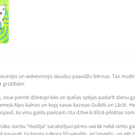
priecinājis un iedvesmojis daudzu paaudžu bērnus. Tas mudin
r grūtībām.
i, viņai piemīt dzīvesprieks un īpašas spējas padarīt dienu 
miņā Alpu kalnos un kopj savas kaziņas Gulbīti un Lācīti. H
jauš, ka viņu gaida pavisam cita dzīve krāšņā pilsētas namā.
enāko darbu “Heidija” sarakstījusi pirms vairāk nekā simts 
sā pasaulē. Grāmata tulkota 50 valodās, arī latviešu, un pēc