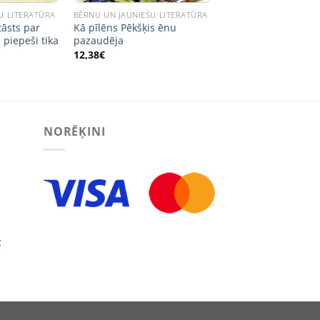
U LITERATŪRA
BĒRNU UN JAUNIEŠU LITERATŪRA
tāsts par
Kā pīlēns Pēkšķis ēnu
 piepeši tika
pazaudēja
12,38
€
NORĒĶINI
:
ECT