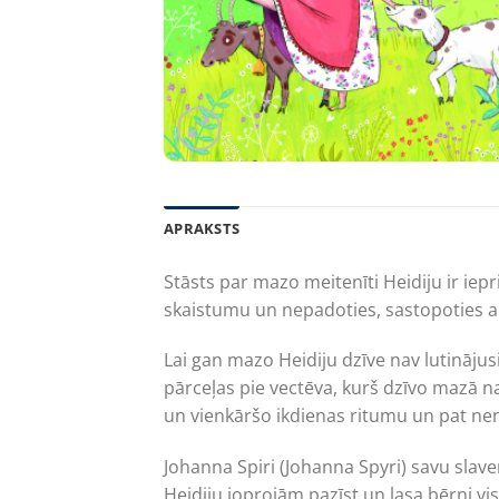
APRAKSTS
Stāsts par mazo meitenīti Heidiju ir ie
skaistumu un nepadoties, sastopoties a
Lai gan mazo Heidiju dzīve nav lutinājus
pārceļas pie vectēva, kurš dzīvo mazā na
un vienkāršo ikdienas ritumu un pat neno
Johanna Spiri (Johanna Spyri) savu slav
Heidiju joprojām pazīst un lasa bērni vi