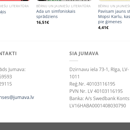
IEŠU LITERATŪRA
BĒRNU UN JAUNIEŠU LITERATŪRA
BĒRNU UN JAUNIEŠ
Ada un simfoniskais
Pavisam jauns s
aķis
sprādziens
Mopsi Karlu, kas
pie ģimenes
16,51
€
4,41
€
NTAKTI
SIA JUMAVA
āds Jumava:
Dzirnavu iela 73-1, Rīga, LV-
69593
1011
29115
Reģ.Nr. 40103116195
PVN Nr. LV 40103116195
anses@jumava.lv
Banka: A/s Swedbank Konts
LV16HABA0001408030790
ACCEPT
REJ
cookies to improve your experience.