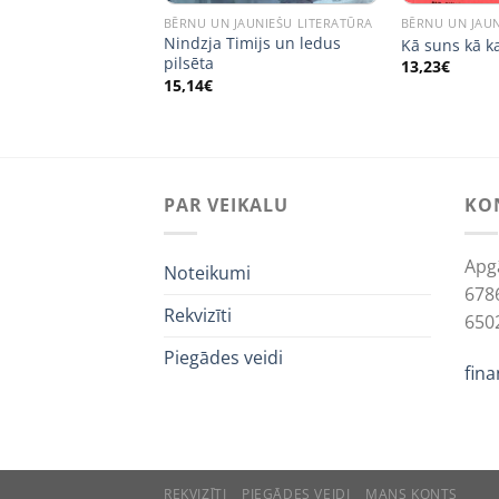
JAUNIEŠU LITERATŪRA
BĒRNU UN JAUNIEŠU LITERATŪRA
BĒRNU UN JAUN
ķis Kokosrieksts
Nindzja Timijs un ledus
Kā suns kā k
rt pasaulei
pilsēta
13,23
€
15,14
€
PAR VEIKALU
KO
Apg
Noteikumi
678
Rekvizīti
650
Piegādes veidi
fin
We use 
REKVIZĪTI
PIEGĀDES VEIDI
MANS KONTS