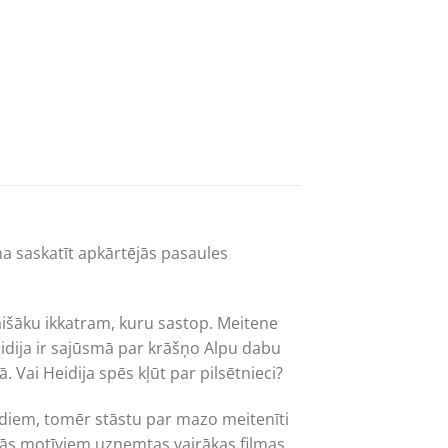
a saskatīt apkārtējās pasaules
gaišāku ikkatram, kuru sastop. Meitene
eidija ir sajūsmā par krāšņo Alpu dabu
 Vai Heidija spēs kļūt par pilsētnieci?
gadiem, tomēr stāstu par mazo meitenīti
 tās motīviem uzņemtas vairākas filmas.