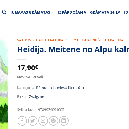
JUMAVAS GRĀMATAS
IZPĀRDOŠANA
GRĀMATA 24.LV
ID
SĀKUMS
/
DAIĻLITERATŪRA
/
BĒRNU UN JAUNIEŠU LITERATŪRA
Heidija. Meitene no Alpu kal
17,90
€
Nav noliktavā
Kategorija:
Bērnu un jauniešu literatūra
Birkas:
Zvaigzne
Svītru kods:
9789934091605