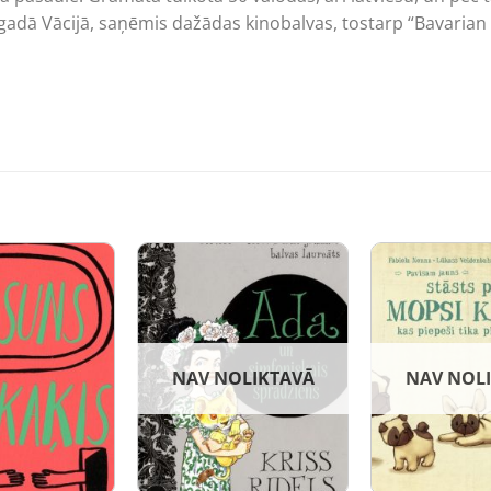
. gadā Vācijā, saņēmis dažādas kinobalvas, tostarp “Bavari
NAV NOLIKTAVĀ
NAV NOL