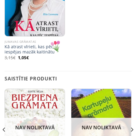
JUMAVAS GRĀMATAS
Kā atrast vīrieti, kas pēc
iespējas mazāk kaitinātu
Original
Current
3,15
€
1,05
€
price
price
was:
is:
3,15€.
1,05€.
SAISTĪTIE PRODUKTI
NAV NOLIKTAVĀ
NAV NOLIKTAVĀ