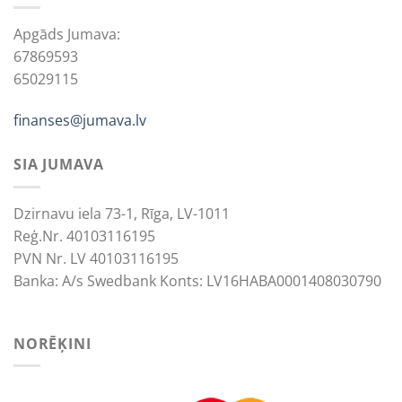
Apgāds Jumava:
67869593
65029115
finanses@jumava.lv
SIA JUMAVA
Dzirnavu iela 73-1, Rīga, LV-1011
Reģ.Nr. 40103116195
PVN Nr. LV 40103116195
Banka: A/s Swedbank Konts: LV16HABA0001408030790
NORĒĶINI