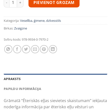
Ēteriskās eļļas sievietes skaistumam daudzums
PIEVIENOT GROZAM
Kategorija:
Veselība, ģimene, dzīvesstils
Birkas:
Zvaigzne
Svītru kods:
978-9934-0-7970-2
APRAKSTS
PAPILDU INFORMĀCIJA
Grāmatā “Ēteriskās eļļas sievietes skaistumam” iekļauta
noderīga informācija par ēterisko eļļu vēsturi un