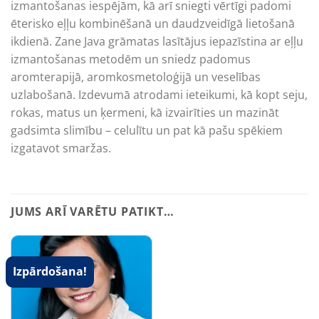
izmantošanas iespējām, kā arī sniegti vērtīgi padomi
ēterisko eļļu kombinēšanā un daudzveidīgā lietošanā
ikdienā. Zane Java grāmatas lasītājus iepazīstina ar eļļu
izmantošanas metodēm un sniedz padomus
aromterapijā, aromkosmetoloģijā un veselības
uzlabošanā. Izdevumā atrodami ieteikumi, kā kopt seju,
rokas, matus un ķermeni, kā izvairīties un mazināt
gadsimta slimību – celulītu un pat kā pašu spēkiem
izgatavot smaržas.
JUMS ARĪ VARĒTU PATIKT…
Izpārdošana!