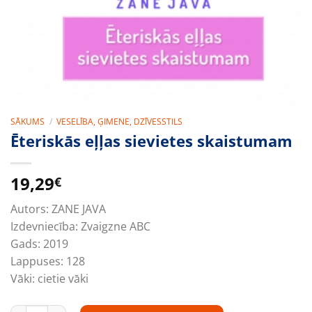
SĀKUMS
/
VESELĪBA, ĢIMENE, DZĪVESSTILS
Ēteriskās eļļas sievietes skaistumam
19,29
€
Autors:
ZANE JAVA
Izdevniecība:
Zvaigzne ABC
Gads:
2019
Lappuses:
128
Vāki:
cietie vāki