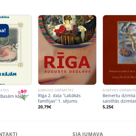
na!
MATAS
JUMAVAS GRĀMATAS
JUMAVAS GRĀMAT
Rīga 2. daļa “Labākās
Beinertu dzimta 
 “Basām kājām”
famīlijas” 1. sējums
saistītās dzimta
al
urrent
rice
20,79
€
5,25
€
s:
,10€.
NTAKTI
SIA JUMAVA