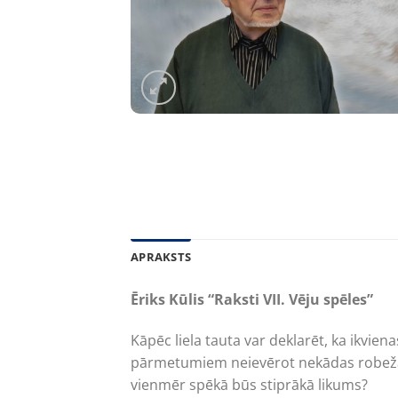
APRAKSTS
Ēriks Kūlis “Raksti VII. Vēju spēles”
Kāpēc liela tauta var deklarēt, ka ikvie
pārmetumiem neievērot nekādas robežas, l
vienmēr spēkā būs stiprākā likums?