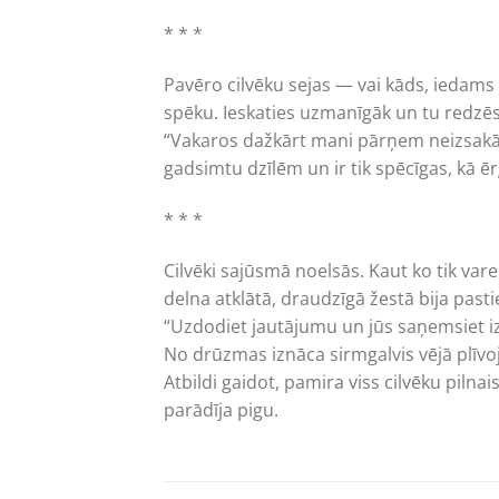
* * *
Pavēro cilvēku sejas — vai kāds, iedams v
spēku. Ieskaties uzmanīgāk un tu redzēs
“Vakaros dažkārt mani pārņem neizsakāma
gadsimtu dzīlēm un ir tik spēcīgas, kā ē
* * *
Cilvēki sajūsmā noelsās. Kaut ko tik vare
delna atklātā, draudzīgā žestā bija past
“Uzdodiet jautājumu un jūs saņemsiet izs
No drūzmas iznāca sirmgalvis vējā plīvo
Atbildi gaidot, pamira viss cilvēku pilna
parādīja pigu.