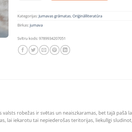
Kategorijas:
Jumavas grāmatas
,
Oriģinālliteratūra
Birkas:
jumava
Svītru kods:
9789934207051
nas valsts robežas ir svētas un neaiszkaramas, bet tajā pašā
ai iekarotu tai nepiederošas teritorijas, liekulīgi sludinot