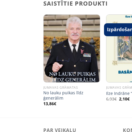
SAISTĪTIE PRODUKTI
Izpārdoša
RĀMATAS
JUMAVAS GRĀMATAS
JUMAVAS GRĀ
novskis “Pilsēta pie
No lauku puikas līdz
Ilze Indrāne
ģenerālim
Origin
C
6,93
€
2,10
€
price
p
13,86
€
was:
i
6,93€.
2
PAR VEIKALU
KO