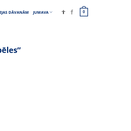
EJAS DĀVANĀM
JUMAVA
0
pēles”