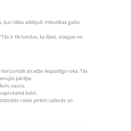
 kuri tikko atklājuši mīlestības gaišo
s ir tik tumšas, ka šķiet, stiepjas no
 horizontāli atradās iespaidīga roka. Tās
enojās pārējie.
ksni, sauca.
 saprotamā balsī.
stātiskās rokas pirksti saliecās un