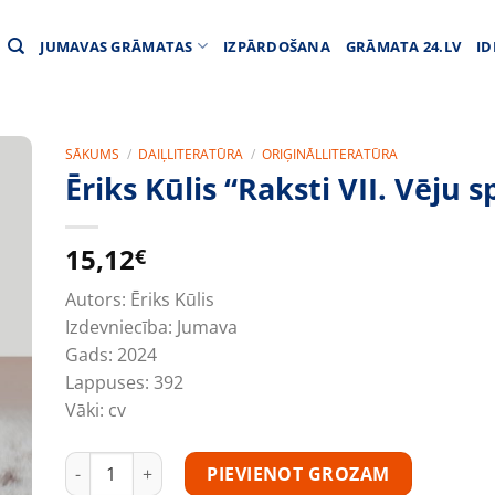
JUMAVAS GRĀMATAS
IZPĀRDOŠANA
GRĀMATA 24.LV
ID
SĀKUMS
/
DAIĻLITERATŪRA
/
ORIĢINĀLLITERATŪRA
Ēriks Kūlis “Raksti VII. Vēju s
15,12
€
Autors:
Ēriks Kūlis
Izdevniecība:
Jumava
Gads:
2024
Lappuses:
392
Vāki:
cv
Ēriks Kūlis "Raksti VII. Vēju spēles" daudzums
PIEVIENOT GROZAM