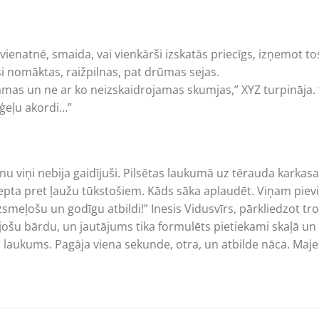
ienatnē, smaida, vai vienkārši izskatās priecīgs, izņemot tos,
i nomāktas, raižpilnas, pat drūmas sejas.
s un ne ar ko neizskaidrojamas skumjas,” XYZ turpināja. “Tā
rģeļu akordi…”
nu viņi nebija gaidījuši. Pilsētas laukumā uz tērauda karkasa
iepta pret ļaužu tūkstošiem. Kāds sāka aplaudēt. Viņam pievi
meļošu un godīgu atbildi!” Inesis Vidusvīrs, pārkliedzot tro
jošu bārdu, un jautājums tika formulēts pietiekami skaļā un
is laukums. Pagāja viena sekunde, otra, un atbilde nāca. Maje