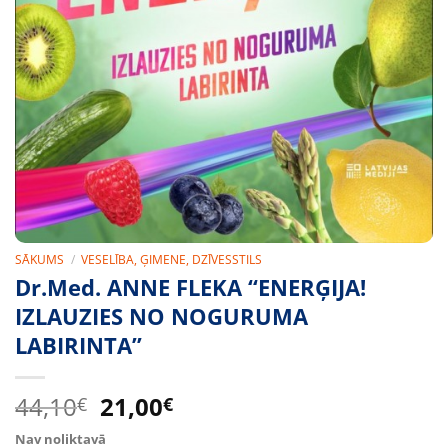
SĀKUMS
/
VESELĪBA, ĢIMENE, DZĪVESSTILS
Dr.Med. ANNE FLEKA “ENERĢIJA!
IZLAUZIES NO NOGURUMA
LABIRINTA”
Original
Current
44,10
21,00
€
€
price
price
Nav noliktavā