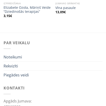
IZPĀRDOŠANA
JUMAVAS GRĀMATAS
Elizabete Ozola, Māriņš Veide
Vīna pasaule
“Dziedinošās terapijas”
13,09
€
3,15
€
PAR VEIKALU
Noteikumi
Rekvizīti
Piegādes veidi
KONTAKTI
Apgāds Jumava: