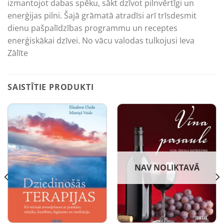
izmantojot dabas spēku, sākt dzīvot pilnvērtīgi un
enerģijas pilni. Šajā grāmatā atradīsi arī trīsdesmit
dienu pašpalīdzības programmu un receptes
enerģiskākai dzīvei. No vācu valodas tulkojusi Ieva
Zālīte
SAISTĪTIE PRODUKTI
NAV NOLIKTAVĀ