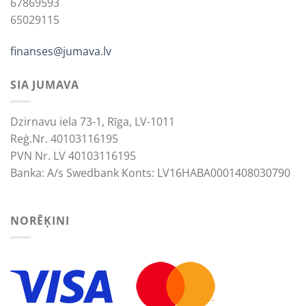
67869593
65029115
finanses@jumava.lv
SIA JUMAVA
Dzirnavu iela 73-1, Rīga, LV-1011
Reģ.Nr. 40103116195
PVN Nr. LV 40103116195
Banka: A/s Swedbank Konts: LV16HABA0001408030790
NORĒĶINI