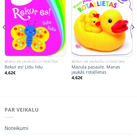
BĒRNU UN JAUNIEŠU LITERATŪRA
BĒRNU UN JAUNIEŠU LITERATŪRA
Mazuļa pasaule. Manas
Rekur es! Lidu lidu
jaukās rotaļlietas
4,62
€
4,62
€
PAR VEIKALU
Noteikumi