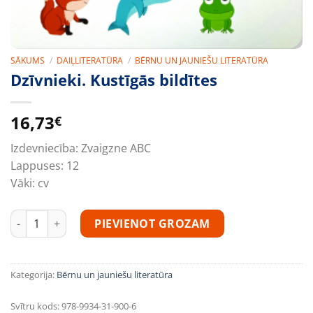
SĀKUMS
/
DAIĻLITERATŪRA
/
BĒRNU UN JAUNIEŠU LITERATŪRA
Dzīvnieki. Kustīgās bildītes
16,73
€
Izdevniecība:
Zvaigzne ABC
Lappuses:
12
Vāki:
cv
Dzīvnieki. Kustīgās bildītes daudzums
PIEVIENOT GROZAM
Kategorija:
Bērnu un jauniešu literatūra
Svītru kods:
978-9934-31-900-6