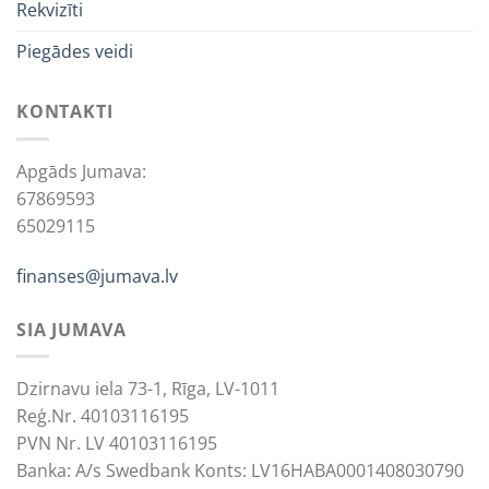
Rekvizīti
Piegādes veidi
KONTAKTI
Apgāds Jumava:
67869593
65029115
finanses@jumava.lv
SIA JUMAVA
Dzirnavu iela 73-1, Rīga, LV-1011
Reģ.Nr. 40103116195
PVN Nr. LV 40103116195
Banka: A/s Swedbank Konts: LV16HABA0001408030790