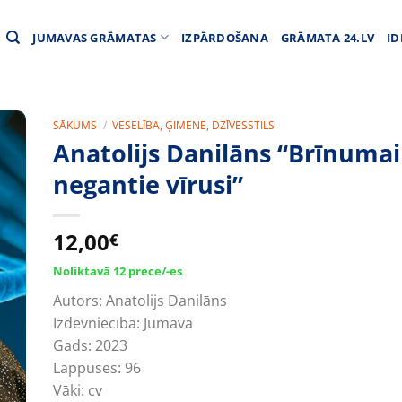
JUMAVAS GRĀMATAS
IZPĀRDOŠANA
GRĀMATA 24.LV
ID
SĀKUMS
/
VESELĪBA, ĢIMENE, DZĪVESSTILS
Anatolijs Danilāns “Brīnuma
negantie vīrusi”
12,00
€
Noliktavā 12 prece/-es
Autors:
Anatolijs Danilāns
Izdevniecība:
Jumava
Gads:
2023
Lappuses:
96
Vāki:
cv