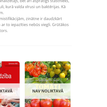
nalizētājs, bet arī asprātīgs stāstnieks,
i, kurā valda vīrusi un baktērijas. Kā
em.
istifikācijām, zinātne ir daudzkārt
 ar to iepazīties nebūs viegli. Grūtākos
tors.
IKTAVĀ
NAV NOLIKTAVĀ