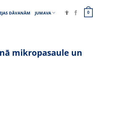
EJAS DĀVANĀM
JUMAVA
0
inā mikropasaule un