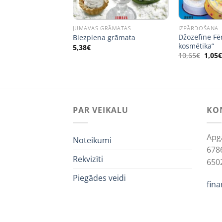
RĀMATAS
JUMAVAS GRĀMATAS
IZPĀRDOŠANA
Džozefīne Fēr
Biezpiena grāmata
kosmētika”
5,38
€
Origi
10,65
€
1,05
price
was:
10,65
PAR VEIKALU
KO
Apg
Noteikumi
678
Rekvizīti
650
Piegādes veidi
fin