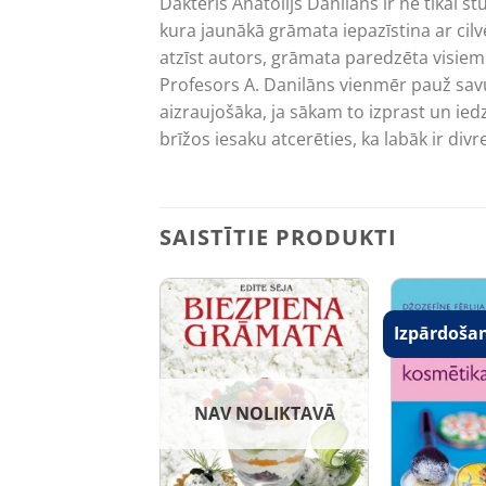
Dakteris Anatolijs Danilāns ir ne tikai s
kura jaunākā grāmata iepazīstina ar cilv
atzīst autors, grāmata paredzēta visiem 
Profesors A. Danilāns vienmēr pauž savu 
aizraujošāka, ja sākam to izprast un iedz
brīžos iesaku atcerēties, ka labāk ir divr
SAISTĪTIE PRODUKTI
Izpārdoša
NAV NOLIKTAVĀ