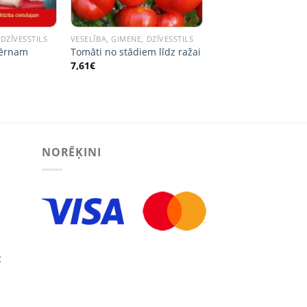
 DZĪVESSTILS
VESELĪBA, ĢIMENE, DZĪVESSTILS
bērnam
Tomāti no stādiem līdz ražai
7,61
€
NORĒĶINI
: