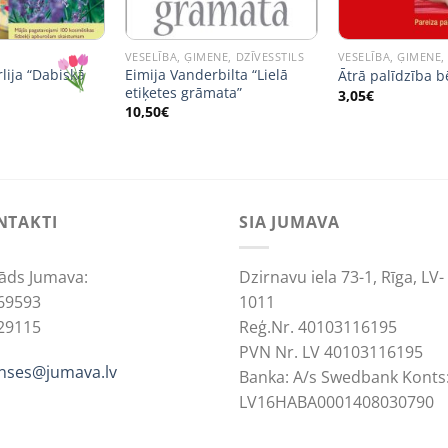
VESELĪBA, ĢIMENE, DZĪVESSTILS
VESELĪBA, ĢIMENE,
lija “Dabiskā
Eimija Vanderbilta “Lielā
Ātrā palīdzība 
etiķetes grāmata”
3,05
€
nal
Current
€
10,50
€
price
is:
€.
1,05€.
NTAKTI
SIA JUMAVA
āds Jumava:
Dzirnavu iela 73-1, Rīga, LV-
69593
1011
29115
Reģ.Nr. 40103116195
PVN Nr. LV 40103116195
anses@jumava.lv
Banka: A/s Swedbank Konts
LV16HABA0001408030790