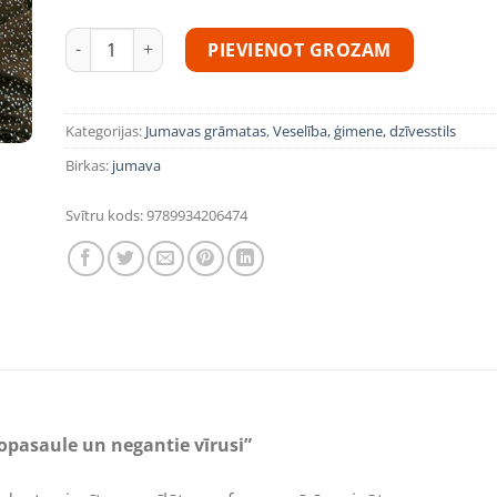
Anatolijs Danilāns “Brīnumainā mikropasaule un negant
PIEVIENOT GROZAM
Kategorijas:
Jumavas grāmatas
,
Veselība, ģimene, dzīvesstils
Birkas:
jumava
Svītru kods:
9789934206474
opasaule un negantie vīrusi”