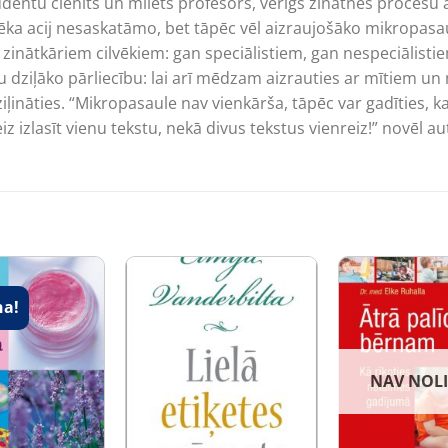
tudentu cienīts un mīlēts profesors, vērīgs zinātnes procesu a
ēka acij nesaskatāmo, bet tāpēc vēl aizraujošāko mikropasaul
zinātkāriem cilvēkiem: gan speciālistiem, gan nespeciālisti
dziļāko pārliecību: lai arī mēdzam aizrauties ar mītiem un m
iļināties. “Mikropasaule nav vienkārša, tāpēc var gadīties, ka
eiz izlasīt vienu tekstu, nekā divus tekstus vienreiz!” novēl au
na!
NAV NOL