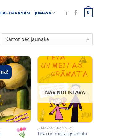
EJAS DĀVANĀM
JUMAVA
0
ana!
NAV NOLIKTAVĀ
A
JUMAVAS GRĀMATAS
ņi
Tēva un meitas grāmata