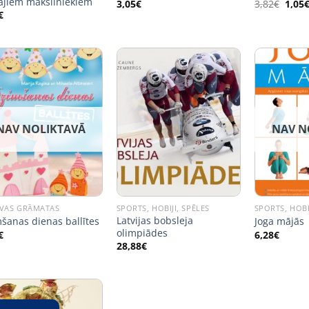
jiem māksliniekiem
Origi
3,05
€
3,82
€
1,05
price
€
was:
3,82€
NAV NOLIKTAVĀ
NAV N
VAS GRĀMATAS
SPORTS, HOBIJI, SPĒLES
SPORTS, HOBI
Latvijas bobsleja
šanas dienas ballītes
Joga mājās
olimpiādes
€
6,28
€
28,88
€