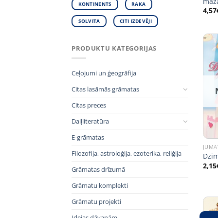
maza
KONTINENTS
RAKA
4,57
SOLVITA
CITI IZDEVĒJI
PRODUKTU KATEGORIJAS
Ceļojumi un ģeogrāfija
Citas lasāmās grāmatas
Citas preces
Daiļliteratūra
E-grāmatas
JUMA
Filozofija, astroloģija, ezoterika, reliģija
Dzim
2,15
Grāmatas drīzumā
Grāmatu komplekti
Grāmatu projekti
Idejas dāvanām