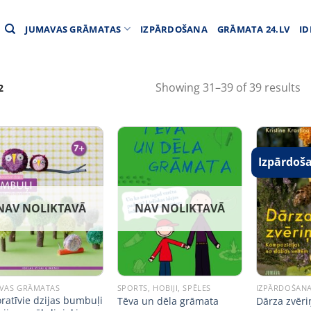
JUMAVAS GRĀMATAS
IZPĀRDOŠANA
GRĀMATA 24.LV
ID
Showing 31–39 of 39 results
2
Izpārdoš
NAV NOLIKTAVĀ
NAV NOLIKTAVĀ
VAS GRĀMATAS
SPORTS, HOBIJI, SPĒLES
IZPĀRDOŠAN
ratīvie dzijas bumbuļi
Tēva un dēla grāmata
Dārza zvēri