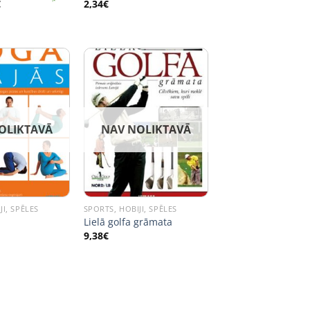
nal
Current
€
2,34
€
price
is:
.
1,05€.
OLIKTAVĀ
NAV NOLIKTAVĀ
JI, SPĒLES
SPORTS, HOBIJI, SPĒLES
Lielā golfa grāmata
9,38
€