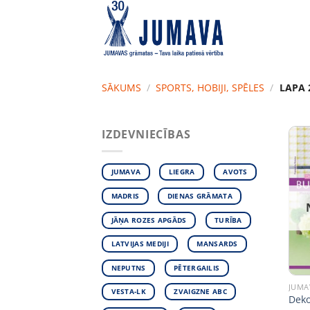
Skip
to
content
SĀKUMS
/
SPORTS, HOBIJI, SPĒLES
/
LAPA 
IZDEVNIECĪBAS
JUMAVA
LIEGRA
AVOTS
MADRIS
DIENAS GRĀMATA
JĀŅA ROZES APGĀDS
TURĪBA
LATVIJAS MEDIJI
MANSARDS
NEPUTNS
PĒTERGAILIS
JUMA
VESTA-LK
ZVAIGZNE ABC
Deko