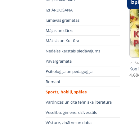
Izp
IZPĀRDOŠANA
Jumavas grāmatas
Mājas un dārzs
Māksla un Kultūra
Nedēļas karstais piedāvājums
Pavārgrāmata
IZPĀ
Konf
Psiholoģija un pedagoģija
4,68
Romani
Sports, hobiji, spēles
Vārdnīcas un cita tehniskā literatūra
Veselība, ģimene, dzīvesstils
Vēsture, zinātne un daba