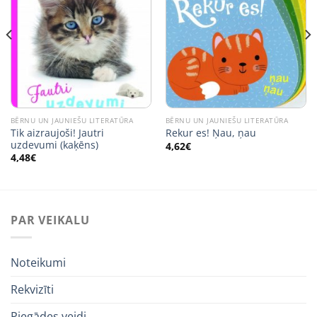
BĒRNU UN JAUNIEŠU LITERATŪRA
BĒRNU UN JAUNIEŠU LITERATŪRA
Tik aizraujoši! Jautri
Rekur es! Ņau, ņau
uzdevumi (kaķēns)
4,62
€
4,48
€
PAR VEIKALU
Noteikumi
Rekvizīti
Piegādes veidi