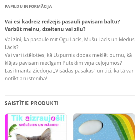
PAPILDU INFORMĀCIJA
Vai esi kādreiz redzējis pasauli pavisam baltu?
Varbūt melnu, dzeltenu vai zilu?
Vai zini, ka pasaulē mīt Ogu Lācis, Mušu Lācis un Medus
Lācis?
Vai vari iztēloties, kā Uzpurnis dodas meklēt purnu, kā
klājas pavisam niecīgam Puteklim viņa ceļojumos?
Lasi Imanta Ziedoņa „Visādas pasakas” un tici, ka tā var
notikt arī īstenībā!
SAISTĪTIE PRODUKTI