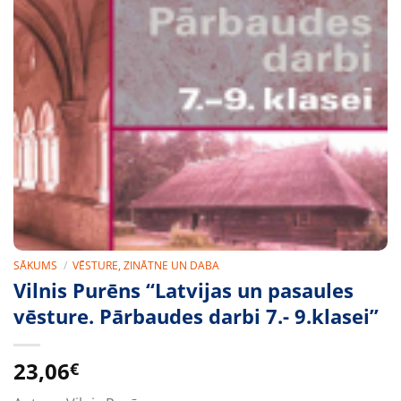
SĀKUMS
/
VĒSTURE, ZINĀTNE UN DABA
Vilnis Purēns “Latvijas un pasaules
vēsture. Pārbaudes darbi 7.- 9.klasei”
23,06
€