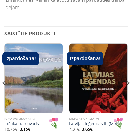
idejām.
SAISTĪTIE PRODUKTI
Izpārdošana!
Izpārdošana!
JUMAVAS GRĀMATAS
JUMAVAS GRĀMATAS
Inčukalna novads
Latvijas leģendas III (M.V.)
Original
Current
Original
Current
18,75
€
3,15
€
7,31
€
3,65
€