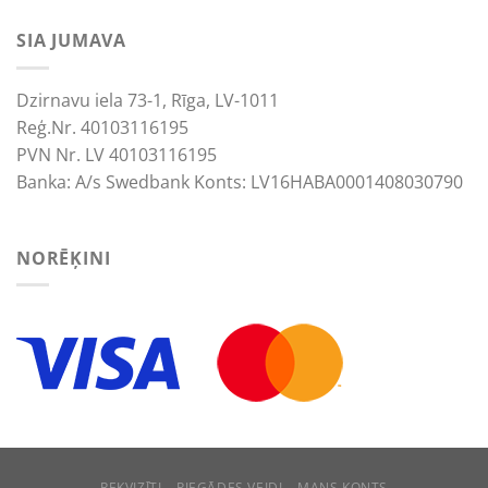
SIA JUMAVA
Dzirnavu iela 73-1, Rīga, LV-1011
Reģ.Nr. 40103116195
PVN Nr. LV 40103116195
Banka: A/s Swedbank Konts: LV16HABA0001408030790
NORĒĶINI
REKVIZĪTI
PIEGĀDES VEIDI
MANS KONTS