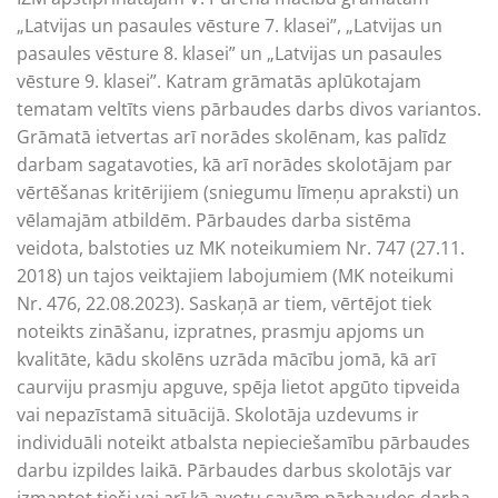
„Latvijas un pasaules vēsture 7. klasei”, „Latvijas un
pasaules vēsture 8. klasei” un „Latvijas un pasaules
vēsture 9. klasei”. Katram grāmatās aplūkotajam
tematam veltīts viens pārbaudes darbs divos variantos.
Grāmatā ietvertas arī norādes skolēnam, kas palīdz
darbam sagatavoties, kā arī norādes skolotājam par
vērtēšanas kritērijiem (sniegumu līmeņu apraksti) un
vēlamajām atbildēm. Pārbaudes darba sistēma
veidota, balstoties uz MK noteikumiem Nr. 747 (27.11.
2018) un tajos veiktajiem labojumiem (MK noteikumi
Nr. 476, 22.08.2023). Saskaņā ar tiem, vērtējot tiek
noteikts zināšanu, izpratnes, prasmju apjoms un
kvalitāte, kādu skolēns uzrāda mācību jomā, kā arī
caurviju prasmju apguve, spēja lietot apgūto tipveida
vai nepazīstamā situācijā. Skolotāja uzdevums ir
individuāli noteikt atbalsta nepieciešamību pārbaudes
darbu izpildes laikā. Pārbaudes darbus skolotājs var
izmantot tieši vai arī kā avotu savām pārbaudes darba