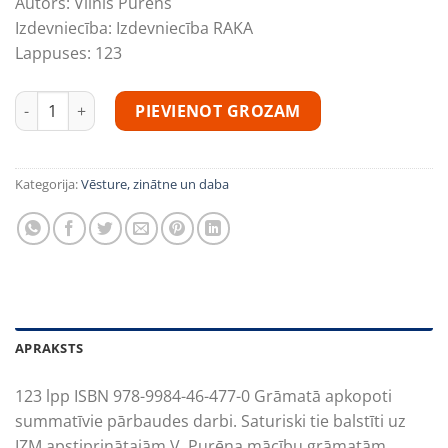
Autors:
Vilnis Purēns
Izdevniecība:
Izdevniecība RAKA
Lappuses:
123
Vilnis Purēns "Latvijas un pasaules vēsture. Pārbaudes darbi 7
PIEVIENOT GROZAM
Kategorija:
Vēsture, zinātne un daba
APRAKSTS
123 lpp ISBN 978-9984-46-477-0 Grāmatā apkopoti
summatīvie pārbaudes darbi. Saturiski tie balstīti uz
IZM apstiprinātajām V. Purēna mācību grāmatām