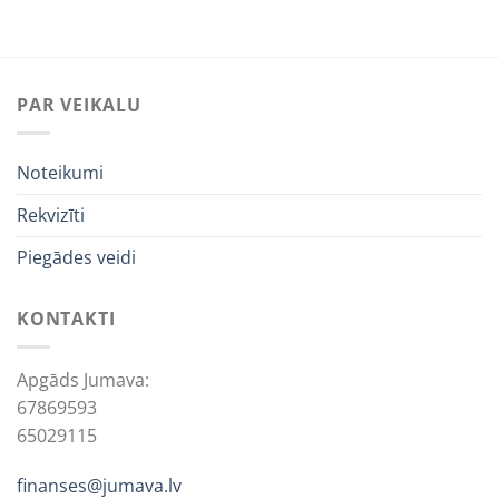
price
price
price
price
was:
is:
was:
is:
18,75€.
3,15€.
7,31€.
3,65€.
PAR VEIKALU
Noteikumi
Rekvizīti
Piegādes veidi
KONTAKTI
Apgāds Jumava:
67869593
65029115
finanses@jumava.lv