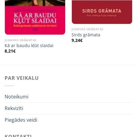
JUMAVAS GRĀMATAS
Sirds grāmata
9,24
€
JUMAVAS GRĀMATAS
Kā ar baudu kļūt slaidai
8,21
€
PAR VEIKALU
Noteikumi
Rekvizīti
Piegādes veidi
KONTAKTI