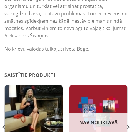
organismu un turklāt vēl atrisināt prostatīta,
vairogdziedzera, locītavu problēmas. Tomēr neviens no
zinātnes spīdekļiem nez kādēļ nestāv pie manis rindā
mācīties. Varbūt viņiem to nevajag! To vajag tikai jums!”
Aleksandrs Šišoņins
No krievu valodas tulkojusi Iveta Boge.
SAISTĪTIE PRODUKTI
NAV NOLIKTAVĀ