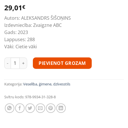
29,01
€
Autors:
ALEKSANDRS ŠIŠOŅINS
Izdevniecība:
Zvaigzne ABC
Gads:
2023
Lappuses:
288
Vāki:
Cietie vāki
Veselības medicīna pret slimību medicīnu. Cits ceļš. Kā atbrīv
PIEVIENOT GROZAM
Kategorija:
Veselība, ģimene, dzīvesstils
Svītru kods:
978-9934-31-328-8