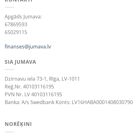
Apgāds Jumava:
67869593
65029115
finanses@jumava.lv
SIA JUMAVA
Dzirnavu iela 73-1, Rīga, LV-1011
Reģ.Nr. 40103116195
PVN Nr. LV 40103116195
Banka: A/s Swedbank Konts: LV16HABA0001408030790
NORĒĶINI