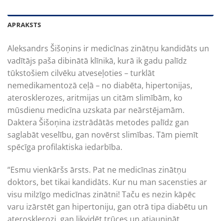
APRAKSTS
Aleksandrs Šišoņins ir medicīnas zinātņu kandidāts un
vadītājs paša dibinātā klīnikā, kurā ik gadu palīdz
tūkstošiem cilvēku atveseļoties – turklāt
nemedikamentozā ceļā – no diabēta, hipertonijas,
aterosklerozes, aritmijas un citām slimībām, ko
mūsdienu medicīna uzskata par neārstējamām.
Daktera Šišoņina izstrādātās metodes palīdz gan
saglabāt veselību, gan novērst slimības. Tām piemīt
spēcīga profilaktiska iedarbība.
“Esmu vienkāršs ārsts. Pat ne medicīnas zinātņu
doktors, bet tikai kandidāts. Kur nu man sacensties ar
visu milzīgo medicīnas zinātni! Taču es nezin kāpēc
varu izārstēt gan hipertoniju, gan otrā tipa diabētu un
aterosklerozi, gan likvidēt trūces un atjaunināt