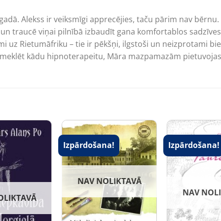
gadā. Alekss ir veiksmīgi apprecējies, taču pārim nav bērnu
 traucē viņai pilnībā izbaudīt gana komfortablos sadzīves a
 uz Rietumāfriku – tie ir pēkšņi, ilgstoši un neizprotami bie
apmeklēt kādu hipnoterapeitu, Māra mazpamazām pietuvojas
Izpārdošana!
Izpārdošana!
NAV NOLIKTAVĀ
NAV NOL
OLIKTAVĀ