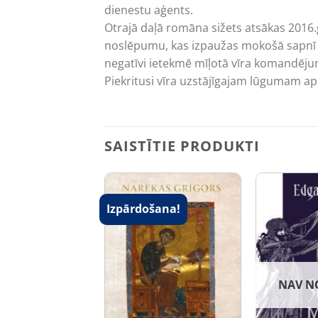
dienestu aģents.
Otrajā daļā romāna sižets atsākas 2016.
noslēpumu, kas izpaužas mokošā sapnī un
negatīvi ietekmē mīļotā vīra komandējumi
Piekritusi vīra uzstājīgajam lūgumam 
SAISTĪTIE PRODUKTI
Izpārdošana!
 NOLIKTAVĀ
NAV N