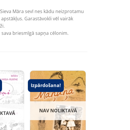
. Sieva Māra sevī nes kādu neizprotamu
pstākļus. Garastāvokli vēl vairāk
ži.
 sava briesmīgā sapņa cēlonim.
Izpārdošana!
NAV NOLIKTAVĀ
IKTAVĀ