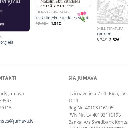
JUMAVAS GRĀMATAS
Mākslinieku citadeles stāsti
Original
Current
12,60
€
4,94
€
price
price
DAIĻLITERATŪRA
was:
is:
Taureņi
12,60€.
4,94€.
A
Original
Curr
3,74
€
2,52
€
orgielā
price
pric
was:
is:
3,74€.
2,52
NTAKTI
SIA JUMAVA
āds Jumava:
Dzirnavu iela 73-1, Rīga, LV-
69593
1011
29115
Reģ.Nr. 40103116195
PVN Nr. LV 40103116195
anses@jumava.lv
Banka: A/s Swedbank Konts