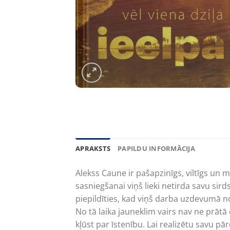
APRAKSTS
PAPILDU INFORMĀCIJA
Alekss Caune ir pašapzinīgs, viltīgs un m
sasniegšanai viņš lieki netirda savu sird
piepildīties, kad viņš darba uzdevumā n
No tā laika jauneklim vairs nav ne prātā d
kļūst par īstenību. Lai realizētu savu p