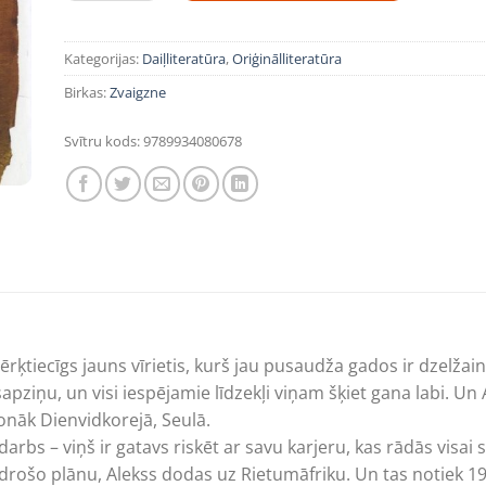
Kategorijas:
Daiļliteratūra
,
Oriģinālliteratūra
Birkas:
Zvaigzne
Svītru kods:
9789934080678
ērķtiecīgs jauns vīrietis, kurš jau pusaudža gados ir dzelžai
sapziņu, un visi iespējamie līdzekļi viņam šķiet gana labi. U
onāk Dienvidkorejā, Seulā.
arbs – viņš ir gatavs riskēt ar savu karjeru, kas rādās visai 
ārdrošo plānu, Alekss dodas uz Rietumāfriku. Un tas notiek 19