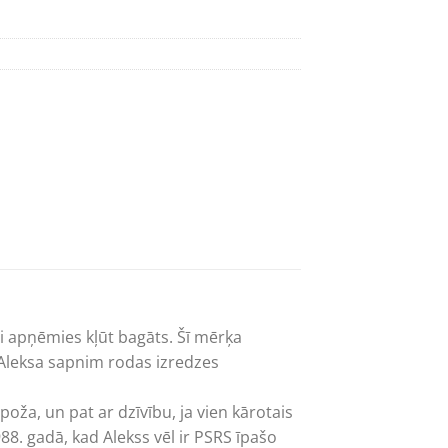
ni apņēmies kļūt bagāts. Šī mērķa
n Aleksa sapnim rodas izredzes
spoža, un pat ar dzīvību, ja vien kārotais
88. gadā, kad Alekss vēl ir PSRS īpašo