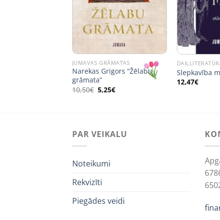
RĀMATAS
gi
JUMAVAS GRĀMATAS
DAIĻLITERATŪR
Narekas Grigors “Žēlabu
Slepkavība m
grāmata”
12,47
€
Original
Current
10,50
€
5,25
€
price
price
was:
is:
10,50€.
5,25€.
PAR VEIKALU
KO
Apg
Noteikumi
678
Rekvizīti
650
Piegādes veidi
fin