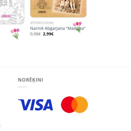
IZPĀRDOŠANA
Narinē Abgarjana “Maņuņa”
Original
Current
9,98
€
2,99
€
price
price
ent
was:
is:
e
9,98€.
2,99€.
€.
NORĒĶINI
: