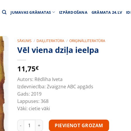
JUMAVAS GRĀMATAS
IZPĀRDOŠANA
GRĀMATA 24.LV
ID
SĀKUMS
/
DAIĻLITERATŪRA
/
ORIĢINĀLLITERATŪRA
Vēl viena dziļa ieelpa
11,75
€
Autors:
Rēdliha Iveta
Izdevniecība:
Zvaigzne ABC apgāds
Gads:
2019
Lappuses:
368
Vāki:
cietie vāki
Vēl viena dziļa ieelpa daudzums
PIEVIENOT GROZAM