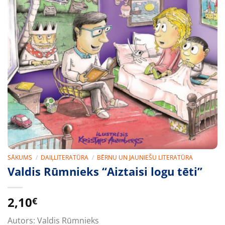
SĀKUMS
/
DAIĻLITERATŪRA
/
BĒRNU UN JAUNIEŠU LITERATŪRA
Valdis Rūmnieks “Aiztaisi logu tēti”
2,10
€
Autors:
Valdis Rūmnieks