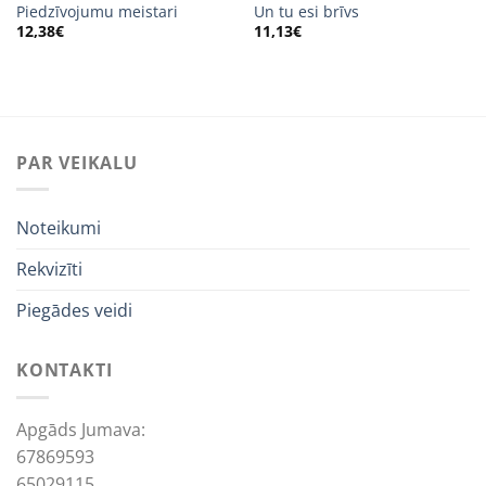
Piedzīvojumu meistari
Un tu esi brīvs
12,38
€
11,13
€
PAR VEIKALU
Noteikumi
Rekvizīti
Piegādes veidi
KONTAKTI
Apgāds Jumava:
67869593
65029115