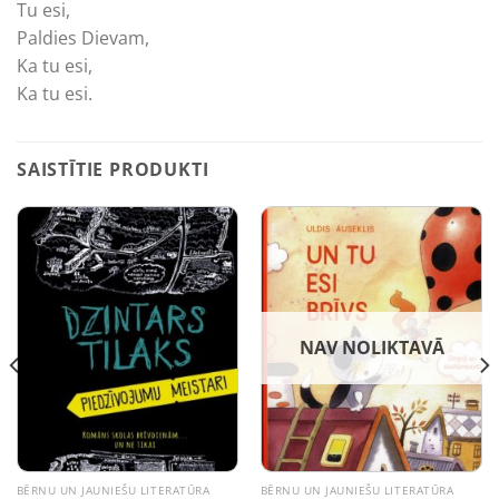
Tu esi,
Paldies Dievam,
Ka tu esi,
Ka tu esi.
SAISTĪTIE PRODUKTI
NAV NOLIKTAVĀ
BĒRNU UN JAUNIEŠU LITERATŪRA
BĒRNU UN JAUNIEŠU LITERATŪRA