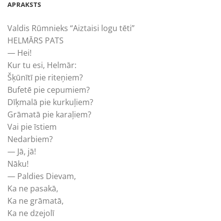
APRAKSTS
Valdis Rūmnieks “Aiztaisi logu tēti”
HELMĀRS PATS
— Hei!
Kur tu esi, Helmār:
Šķūnītī pie riteņiem?
Bufetē pie cepumiem?
Dīķmalā pie kurkuļiem?
Grāmatā pie karaļiem?
Vai pie īstiem
Nedarbiem?
— Jā, jā!
Nāku!
— Paldies Dievam,
Ka ne pasakā,
Ka ne grāmatā,
Ka ne dzejolī