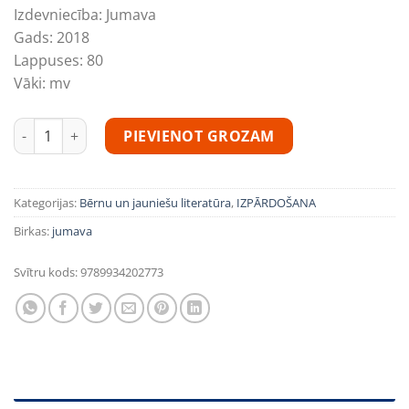
Izdevniecība:
Jumava
Gads:
2018
Lappuses:
80
Vāki:
mv
Valdis Rūmnieks “Aiztaisi logu tēti” daudzums
PIEVIENOT GROZAM
Kategorijas:
Bērnu un jauniešu literatūra
,
IZPĀRDOŠANA
Birkas:
jumava
Svītru kods:
9789934202773