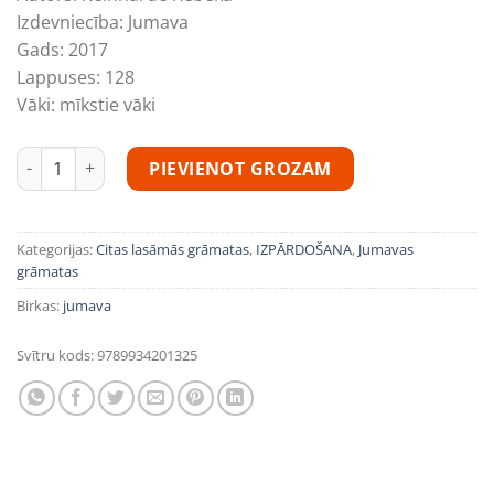
4,20€.
1,89€.
Izdevniecība:
Jumava
Gads:
2017
Lappuses:
128
Vāki:
mīkstie vāki
Reinharde Rebeka "Vai Platons valkātu Pradu?" daudzums
PIEVIENOT GROZAM
Kategorijas:
Citas lasāmās grāmatas
,
IZPĀRDOŠANA
,
Jumavas
grāmatas
Birkas:
jumava
Svītru kods:
9789934201325