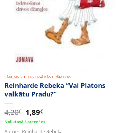
SĀKUMS
/
CITAS LASĀMĀS GRĀMATAS
Reinharde Rebeka “Vai Platons
valkātu Pradu?”
Original
Current
4,20
1,89
€
€
price
price
Noliktavā 3 prece/-es
was:
is:
Autors:
Reinharde Rebeka