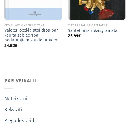
CITAS LASĀMĀS GRĀMATAS
CITAS LASĀMĀS GRĀMATAS
Valdes locekļa atbildība par
Santehniķa rokasgrāmata
kapitālsabiedrībai
25,99
€
nodarītajiem zaudējumiem
34,52
€
PAR VEIKALU
Noteikumi
Rekvizīti
Piegādes veidi