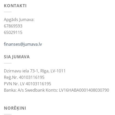
KONTAKTI
Apgāds Jumava:
67869593
65029115
finanses@jumava.lv
SIA JUMAVA
Dzirnavu iela 73-1, Rīga, LV-1011
Reģ.Nr. 40103116195
PVN Nr. LV 40103116195
Banka: A/s Swedbank Konts: LV16HABA0001408030790
NORĒĶINI