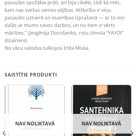
pasaules spožākie prāti, arī bija cilvēki, tādi kā mēs,
kam nav svešas zemes vājības. Atšķirība ir viņu
pasaules uztverē un esamības izprašanā — ar to viņi
dalās ar mums savos darbos, un no tiem ir vērts
mācīties.” (Jevgēnija Dorošenko, rotu zīmola “YAYOI”
dizainere)
No vācu valodas tulkojusi Irīda Miska.
SAISTĪTIE PRODUKTI
NAV NOLIKTAVĀ
NAV NOLIKTAVĀ