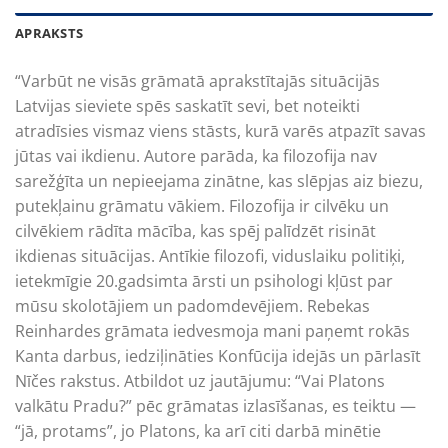
APRAKSTS
“Varbūt ne visās grāmatā aprakstītajās situācijās
Latvijas sieviete spēs saskatīt sevi, bet noteikti
atradīsies vismaz viens stāsts, kurā varēs atpazīt savas
jūtas vai ikdienu. Autore parāda, ka filozofija nav
sarežģīta un nepieejama zinātne, kas slēpjas aiz biezu,
putekļainu grāmatu vākiem. Filozofija ir cilvēku un
cilvēkiem rādīta mācība, kas spēj palīdzēt risināt
ikdienas situācijas. Antīkie filozofi, viduslaiku politiķi,
ietekmīgie 20.gadsimta ārsti un psihologi kļūst par
mūsu skolotājiem un padomdevējiem. Rebekas
Reinhardes grāmata iedvesmoja mani paņemt rokās
Kanta darbus, iedzi­ļināties Konfūcija idejās un pārlasīt
Nīčes rakstus. Atbildot uz jautājumu: “Vai Platons
valkātu Pradu?” pēc grāmatas izlasīšanas, es teiktu —
“jā, protams”, jo Platons, ka arī citi darbā minētie