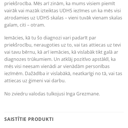
priekšrocība. Mēs arī zinām, ka mums visiem piemīt
vairāk vai mazāk izteiktas UDHS iezīmes un ka mēs visi
atrodamies uz UDHS skalas – vieni tuvāk vienam skalas
galam, citi – otram.
Iemācies, kā tu šo diagnozi vari padarīt par
priekšrocību, neraugoties uz to, vai tas attiecas uz tevi
vai tavu bērnu, kā arī iemācies, kā vislabāk tikt galā ar
diagnozes trūkumiem. Un atklāj pozitīvo apstāklī, ka
mēs visi neesam vienādi ar vienādām personības
iezīmēm. Dažādība ir vislabākā, neatkarīgi no tā, vai tas
attiecas uz ģimeni vai darbu.
No zviedru valodas tulkojusi Inga Grezmane.
SAISTĪTIE PRODUKTI