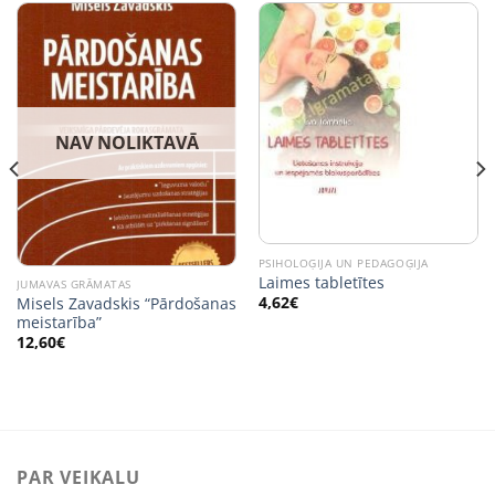
NAV NOLIKTAVĀ
PSIHOLOĢIJA UN PEDAGOĢIJA
Laimes tabletītes
JUMAVAS GRĀMATAS
4,62
€
Misels Zavadskis “Pārdošanas
meistarība”
12,60
€
PAR VEIKALU