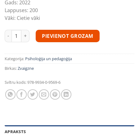
Gads:
2022
Lappuses:
200
Vāki:
Cietie vāki
UDHS priekšrocības daudzums
PIEVIENOT GROZAM
Kategorija:
Psiholoģija un pedagoģija
Birkas:
Zvaigzne
Svītru kods:
978-9934-0-9569-6
APRAKSTS