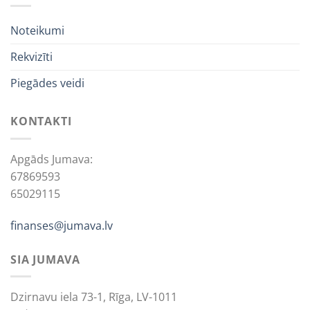
Noteikumi
Rekvizīti
Piegādes veidi
KONTAKTI
Apgāds Jumava:
67869593
65029115
finanses@jumava.lv
SIA JUMAVA
Dzirnavu iela 73-1, Rīga, LV-1011