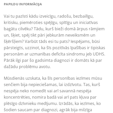
PAPILDU INFORMĀCIJA
Vai tu pazīsti kādu izveicīgu, radošu, bezbailīgu,
kritisku, piemēroties spējīgu, spītīgu un iniciatīvas
bagātu cilvēku? Tādu, kurš bieži domā ārpus rāmjiem
un, šķiet, spēj tikt pāri jebkurām neveiksmēm un
šķēršļiem? Varbūt tāds esi tu pats? Iespējams, būsi
pārsteigts, uzzinot, ka šīs pozitīvās īpašības ir tipiskas
personām ar uzmanības deficīta sindromu jeb UDHS.
Pārāk ilgi par šo gadsimta diagnozi ir domāts kā par
dažādu problēmu avotu.
Mūsdienās uzskata, ka šīs personības iezīmes mūsu
senčiem bija nepieciešamas, lai izdzīvotu. Tas, kurš
nespēja neko nomedīt vai arī savannā nespēja
koncentrēties, nomira badā vai arī pats kļuva par
plēsīgo dzīvnieku medījumu. Izrādās, ka iezīmes, ko
šodien saucam par diagnozi, agrāk bija milzīga