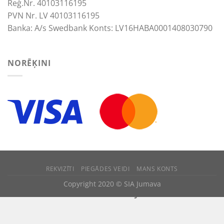
Reģ.Nr. 40103116195
PVN Nr. LV 40103116195
Banka: A/s Swedbank Konts: LV16HABA0001408030790
NORĒĶINI
REKVIZĪTI
PIEGĀDES VEIDI
MANS KONTS
We use cookies to improve your experience.
Copyright 2020 © SIA Jumava
ACCEPT
REJECT