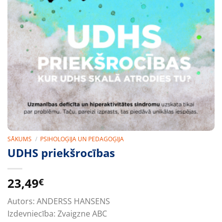
SĀKUMS
/
PSIHOLOĢIJA UN PEDAGOĢIJA
UDHS priekšrocības
23,49
€
Autors:
ANDERSS HANSENS
Izdevniecība:
Zvaigzne ABC